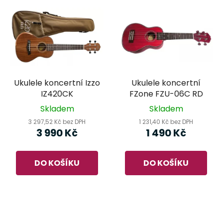
Ukulele koncertní Izzo
Ukulele koncertní
IZ420CK
FZone FZU-06C RD
Skladem
Skladem
3 297,52 Kč bez DPH
1 231,40 Kč bez DPH
3 990 Kč
1 490 Kč
DO KOŠÍKU
DO KOŠÍKU