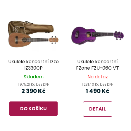
Ukulele koncertní Izzo
Ukulele koncertní
IZ330CP
FZone FZU-06C VT
Skladem
Na dotaz
1 975,21 Kč bez DPH
1 231,40 Kč bez DPH
2 390 Kč
1 490 Kč
DO KOŠÍKU
DETAIL