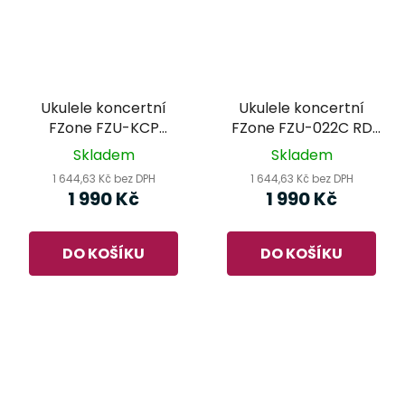
Ukulele koncertní
Ukulele koncertní
FZone FZU-KCP
FZone FZU-022C RD
Graphics
Ash
Skladem
Skladem
1 644,63 Kč bez DPH
1 644,63 Kč bez DPH
1 990 Kč
1 990 Kč
DO KOŠÍKU
DO KOŠÍKU