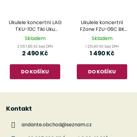
Ukulele koncertní LAG
Ukulele koncertní
TKU-10C Tiki Uku
FZone FZU-06C BK
Natural
(černá)
Skladem
Skladem
2 057,85 Kč bez DPH
1 231,40 Kč bez DPH
2 490 Kč
1 490 Kč
DO KOŠÍKU
DO KOŠÍKU
Z
á
Kontakt
p
a
andante.obchod
@
seznam.cz
t
í