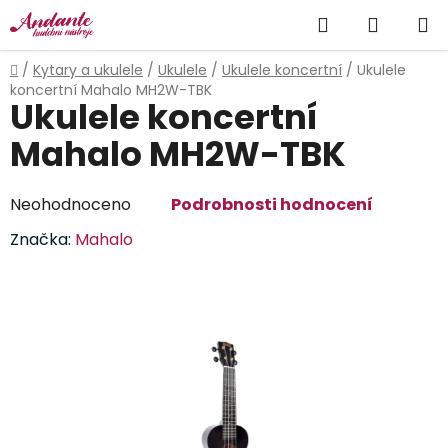
Přejít
Hledat
NÁKUP
na
obsah
KOŠÍK
Domů
/
Kytary a ukulele
/
Ukulele
/
Ukulele koncertní
/
Ukulele
koncertní Mahalo MH2W-TBK
Ukulele koncertní
Mahalo MH2W-TBK
Průměrné
Neohodnoceno
Podrobnosti hodnocení
hodnocení
Značka:
Mahalo
produktu
je
0,0
z
5
hvězdiček.