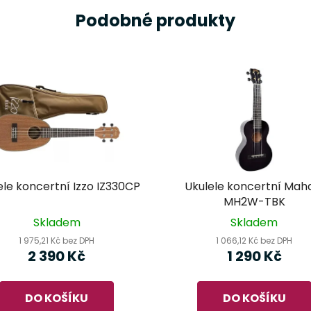
Podobné produkty
ele koncertní Izzo IZ330CP
Ukulele koncertní Mah
MH2W-TBK
Skladem
Skladem
1 975,21 Kč bez DPH
1 066,12 Kč bez DPH
2 390 Kč
1 290 Kč
DO KOŠÍKU
DO KOŠÍKU