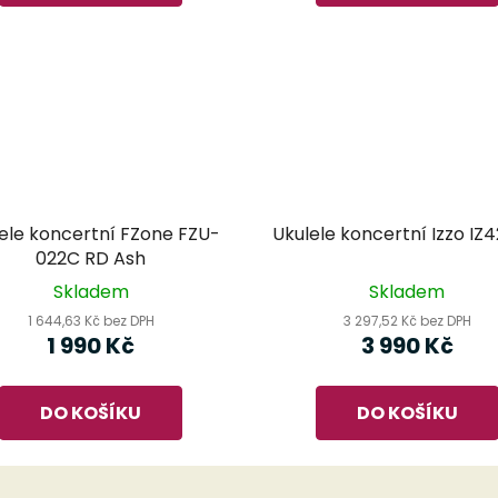
ele koncertní FZone FZU-
Ukulele koncertní Izzo IZ
022C RD Ash
Skladem
Skladem
1 644,63 Kč bez DPH
3 297,52 Kč bez DPH
1 990 Kč
3 990 Kč
DO KOŠÍKU
DO KOŠÍKU