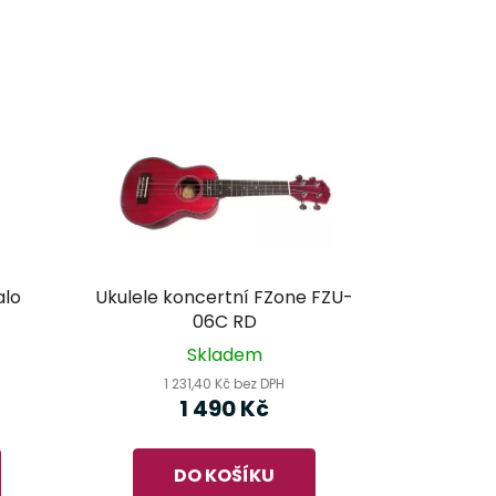
alo
Ukulele koncertní FZone FZU-
06C RD
Skladem
1 231,40 Kč bez DPH
1 490 Kč
DO KOŠÍKU