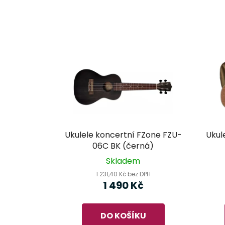
Ukulele koncertní FZone FZU-
Ukul
06C BK (černá)
Skladem
1 231,40 Kč bez DPH
1 490 Kč
DO KOŠÍKU