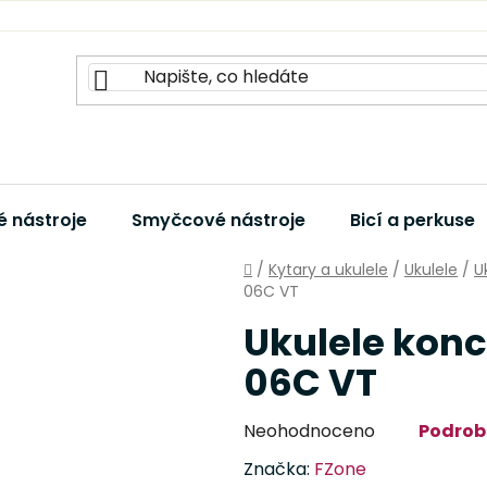
 nástroje
Smyčcové nástroje
Bicí a perkuse
Domů
/
Kytary a ukulele
/
Ukulele
/
U
06C VT
Ukulele konc
06C VT
Průměrné
Neohodnoceno
Podrob
hodnocení
Značka:
FZone
produktu