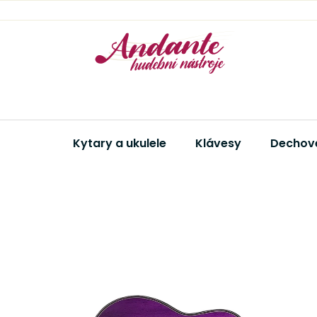
Přejít
na
obsah
Kytary a ukulele
Klávesy
Dechové