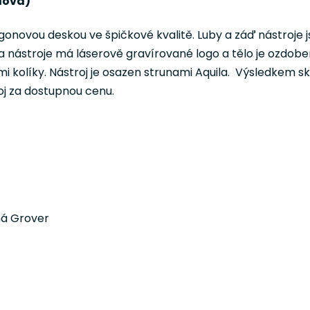
lová)
onovou deskou ve špičkové kvalitě. Luby a záď nástroje
va nástroje má láserově gravírované logo a tělo je ozdob
i kolíky. Nástroj je osazen strunami Aquila. Výsledkem s
roj za dostupnou cenu.
ná Grover