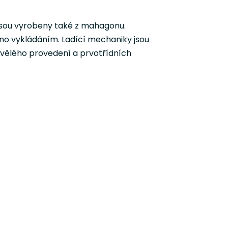
 jsou vyrobeny také z mahagonu.
eno vykládáním. Ladící mechaniky jsou
kvělého provedení a prvotřídních