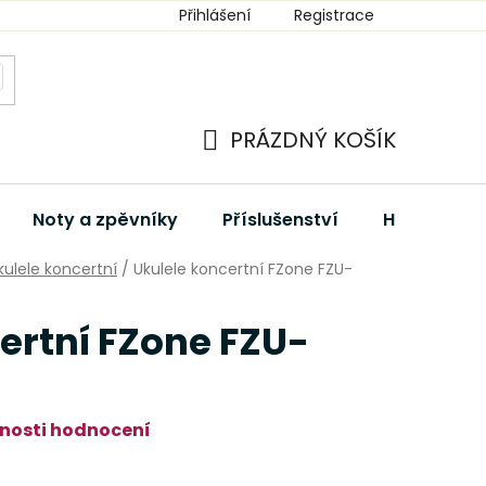
Přihlášení
Registrace
PRÁZDNÝ KOŠÍK
NÁKUPNÍ
KOŠÍK
Noty a zpěvníky
Příslušenství
Hudební dá
kulele koncertní
/
Ukulele koncertní FZone FZU-
ertní FZone FZU-
nosti hodnocení