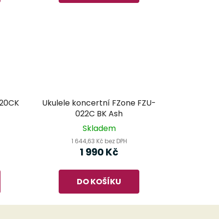
420CK
Ukulele koncertní FZone FZU-
022C BK Ash
Skladem
1 644,63 Kč bez DPH
1 990 Kč
DO KOŠÍKU