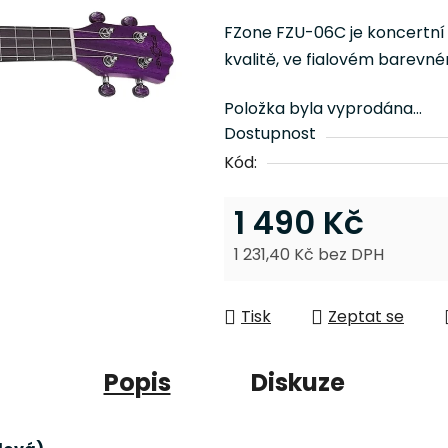
je
FZone FZU-06C je koncertní
0,0
kvalitě, ve fialovém barevn
z
5
Položka byla vyprodána…
hvězdiček.
Dostupnost
Kód:
1 490 Kč
1 231,40 Kč bez DPH
Měrná cena:
Tisk
Zeptat se
Popis
Diskuze