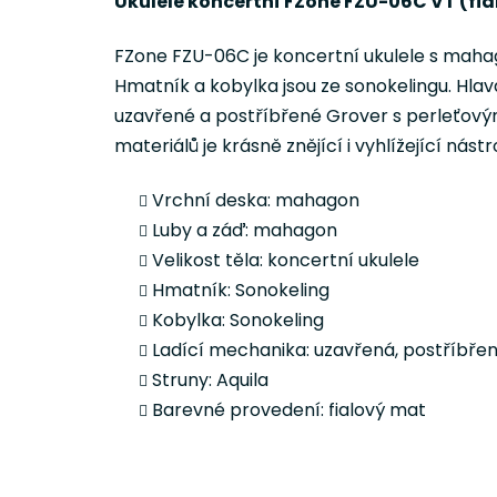
Ukulele koncertní FZone FZU-06C VT (fia
FZone FZU-06C je koncertní ukulele s mahag
Hmatník a kobylka jsou ze sonokelingu. Hla
uzavřené a postříbřené Grover s perleťovým
materiálů je krásně znějící i vyhlížející nást
Vrchní deska: mahagon
Luby a záď: mahagon
Velikost těla: koncertní ukulele
Hmatník: Sonokeling
Kobylka: Sonokeling
Ladící mechanika: uzavřená, postříbře
Struny: Aquila
Barevné provedení: fialový mat