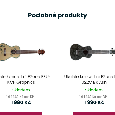
Podobné produkty
ele koncertní FZone FZU-
Ukulele koncertní FZone
KCP Graphics
022C BK Ash
Skladem
Skladem
1 644,63 Kč bez DPH
1 644,63 Kč bez DPH
1 990 Kč
1 990 Kč