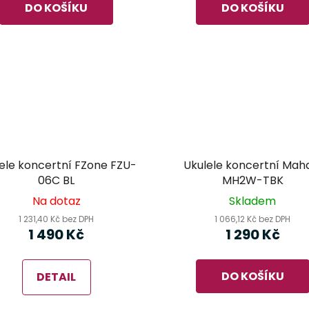
DO KOŠÍKU
DO KOŠÍKU
ele koncertní FZone FZU-
Ukulele koncertní Mah
06C BL
MH2W-TBK
Na dotaz
Skladem
1 231,40 Kč bez DPH
1 066,12 Kč bez DPH
1 490 Kč
1 290 Kč
DO KOŠÍKU
DETAIL