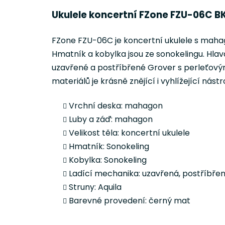
Ukulele koncertní FZone FZU-06C B
FZone FZU-06C je koncertní ukulele s mahag
Hmatník a kobylka jsou ze sonokelingu. Hla
uzavřené a postříbřené Grover s perleťovým
materiálů je krásně znějící i vyhlížející nást
Vrchní deska: mahagon
Luby a záď: mahagon
Velikost těla: koncertní ukulele
Hmatník: Sonokeling
Kobylka: Sonokeling
Ladící mechanika: uzavřená, postříbře
Struny: Aquila
Barevné provedení: černý mat