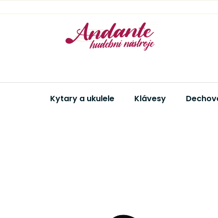
Přejít
na
obsah
Kytary a ukulele
Klávesy
Dechové