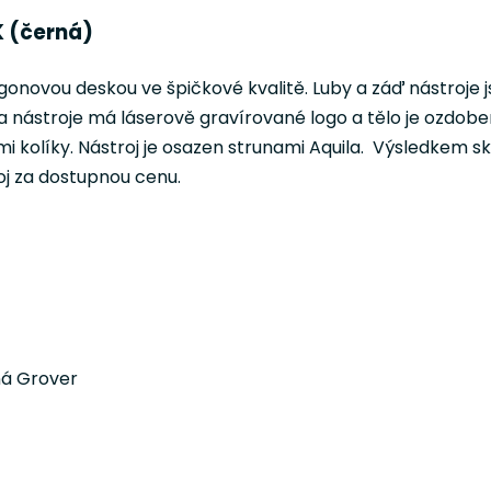
K (černá)
onovou deskou ve špičkové kvalitě. Luby a záď nástroje
va nástroje má láserově gravírované logo a tělo je ozdob
i kolíky. Nástroj je osazen strunami Aquila. Výsledkem s
roj za dostupnou cenu.
ná Grover