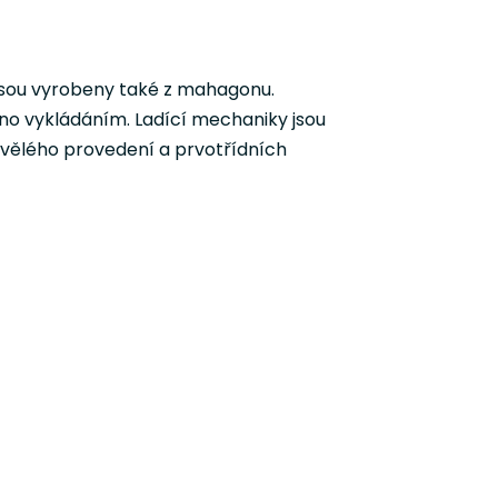
 jsou vyrobeny také z mahagonu.
eno vykládáním. Ladící mechaniky jsou
kvělého provedení a prvotřídních