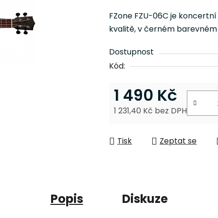
je
FZone FZU-06C je koncertní
0,0
kvalitě, v černém barevném
z
5
Dostupnost
hvězdiček.
Kód:
1 490 Kč
1 231,40 Kč bez DPH
Měrná cena:
Tisk
Zeptat se
Popis
Diskuze