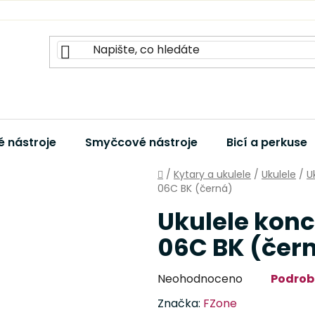
 nástroje
Smyčcové nástroje
Bicí a perkuse
Domů
/
Kytary a ukulele
/
Ukulele
/
U
06C BK (černá)
Ukulele konc
06C BK (čer
Průměrné
Neohodnoceno
Podrob
hodnocení
Značka:
FZone
produktu