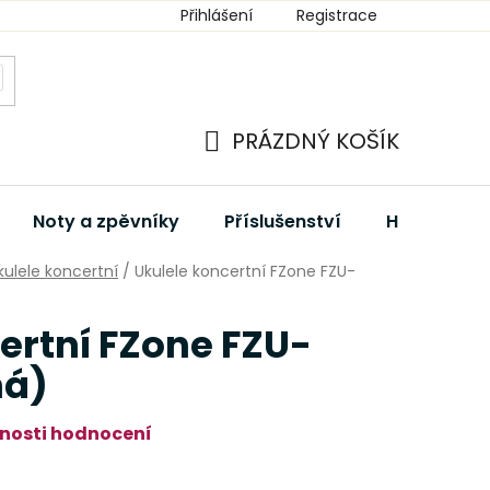
Přihlášení
Registrace
PRÁZDNÝ KOŠÍK
NÁKUPNÍ
KOŠÍK
Noty a zpěvníky
Příslušenství
Hudební dá
kulele koncertní
/
Ukulele koncertní FZone FZU-
ertní FZone FZU-
ná)
nosti hodnocení