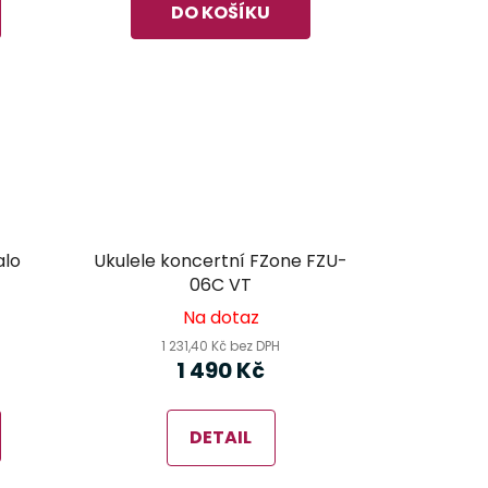
DO KOŠÍKU
alo
Ukulele koncertní FZone FZU-
06C VT
Na dotaz
1 231,40 Kč bez DPH
1 490 Kč
DETAIL