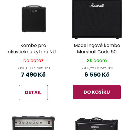
Kombo pro
Modelingové kombo
akustickou kytaru NUX
Marshall Code 50
AC-60 Stageman II
Na dotaz
Skladem
Studio
6 190,08 Kč bez DPH
5 413,22 Kč bez DPH
7 490 Kč
6 550 Kč
DO KOŠÍKU
DETAIL