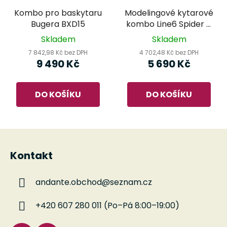
Kombo pro baskytaru
Modelingové kytarové
Bugera BXD15
kombo Line6 Spider V
30 MkII
Skladem
Skladem
7 842,98 Kč bez DPH
4 702,48 Kč bez DPH
9 490 Kč
5 690 Kč
DO KOŠÍKU
DO KOŠÍKU
Z
á
Kontakt
p
a
andante.obchod
@
seznam.cz
t
í
+420 607 280 011 (Po–Pá 8:00–19:00)