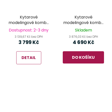
Kytarové
Kytarové
modelingové kombo
modelingové kombo
NUX Mighty 20MKII
NUX Mighty 40MKII
Dostupnost: 2-3 dny
Skladem
3 139,67 Kč bez DPH
3 876,03 Kč bez DPH
3 799 Kč
4 690 Kč
DO KOŠÍKU
DETAIL