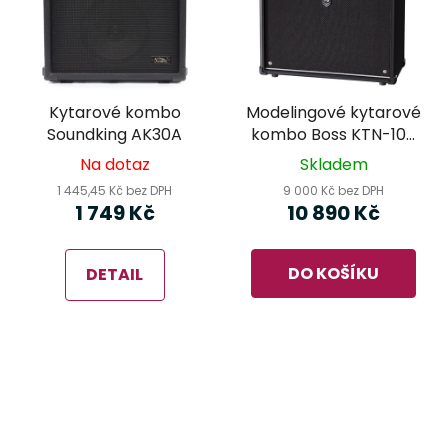
Kytarové kombo
Modelingové kytarové
Soundking AK30A
kombo Boss KTN-100
MKII
Na dotaz
Skladem
1 445,45 Kč bez DPH
9 000 Kč bez DPH
1 749 Kč
10 890 Kč
DO KOŠÍKU
DETAIL