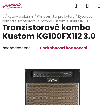
Přejít
Hledat
NÁKUP
na
obsah
KOŠÍK
Domů
/
Kytary a ukulele
/
Příslušenství pro kytary
/
Kytarová
komba
/
Tranzistorové kombo Kustom KG100FX112 3.0
Tranzistorové kombo
Kustom KG100FX112 3.0
Průměrné
Neohodnoceno
Podrobnosti hodnocení
hodnocení
produktu
je
0,0
z
5
hvězdiček.