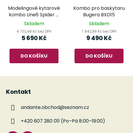
Modelingové kytarové
Kombo pro baskytaru
kombo Line6 Spider V
Bugera BXD15
30 MkII
Skladem
Skladem
4 702,48 Kč bez DPH
7 842,98 Kč bez DPH
5 690 Kč
9 490 Kč
DO KOŠÍKU
DO KOŠÍKU
Z
á
Kontakt
p
a
andante.obchod
@
seznam.cz
t
í
+420 607 280 011 (Po–Pá 8:00–19:00)