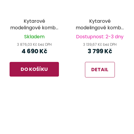
Kytarové
Kytarové
modelingové kombo
modelingové kombo
NUX Mighty 40MKII
NUX Mighty 20MKII
Skladem
Dostupnost: 2-3 dny
3 876,03 Kč bez DPH
3 139,67 Kč bez DPH
4 690 Kč
3 799 Kč
DO KOŠÍKU
DETAIL