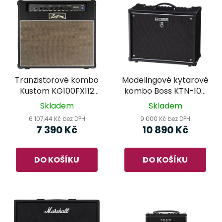
Tranzistorové kombo
Modelingové kytarové
Kustom KG100FX112
kombo Boss KTN-100
3.0
MKII
Skladem
Skladem
6 107,44 Kč bez DPH
9 000 Kč bez DPH
7 390 Kč
10 890 Kč
DO KOŠÍKU
DO KOŠÍKU