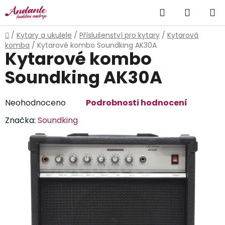
Přejít
Hledat
NÁKUP
na
obsah
KOŠÍK
Domů
/
Kytary a ukulele
/
Příslušenství pro kytary
/
Kytarová
komba
/
Kytarové kombo Soundking AK30A
Kytarové kombo
Soundking AK30A
Průměrné
Neohodnoceno
Podrobnosti hodnocení
hodnocení
Značka:
Soundking
produktu
je
0,0
z
5
hvězdiček.