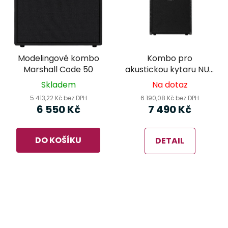
Modelingové kombo
Kombo pro
Marshall Code 50
akustickou kytaru NUX
AC-60 Stageman II
Skladem
Na dotaz
Studio
5 413,22 Kč bez DPH
6 190,08 Kč bez DPH
6 550 Kč
7 490 Kč
DO KOŠÍKU
DETAIL