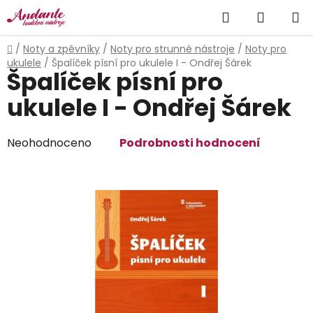
Přejít
Hledat
NÁKUP
na
obsah
KOŠÍK
Domů
/
Noty a zpěvníky
/
Noty pro strunné nástroje
/
Noty pro
ukulele
/
Špalíček písní pro ukulele I - Ondřej Šárek
Špalíček písní pro
ukulele I - Ondřej Šárek
Průměrné
Neohodnoceno
Podrobnosti hodnocení
hodnocení
produktu
je
0,0
z
5
hvězdiček.