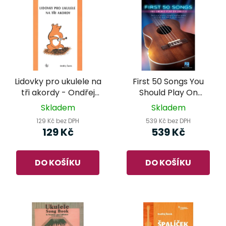
Lidovky pro ukulele na
First 50 Songs You
tři akordy - Ondřej
Should Play On
Šárek
Ukulele
Skladem
Skladem
129 Kč bez DPH
539 Kč bez DPH
129 Kč
539 Kč
DO KOŠÍKU
DO KOŠÍKU