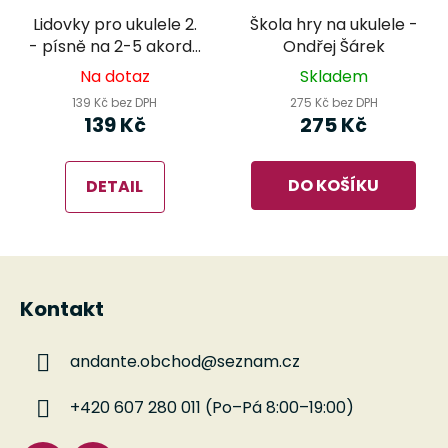
Lidovky pro ukulele 2.
Škola hry na ukulele -
- písně na 2-5 akordů
Ondřej Šárek
- Ondřej Šárek
Na dotaz
Skladem
139 Kč bez DPH
275 Kč bez DPH
139 Kč
275 Kč
DO KOŠÍKU
DETAIL
Z
á
Kontakt
p
a
andante.obchod
@
seznam.cz
t
í
+420 607 280 011 (Po–Pá 8:00–19:00)