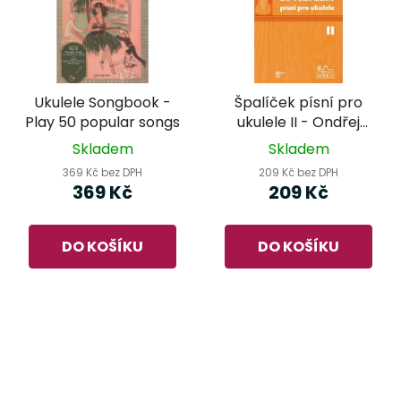
Ukulele Songbook -
Špalíček písní pro
Play 50 popular songs
ukulele II - Ondřej
Šárek
Skladem
Skladem
369 Kč bez DPH
209 Kč bez DPH
369 Kč
209 Kč
DO KOŠÍKU
DO KOŠÍKU