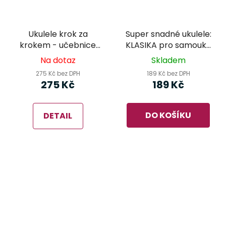
Ukulele krok za
Super snadné ukulele:
krokem - učebnice
KLASIKA pro samouky
pro začátečníky -
a začátečníky
Na dotaz
Skladem
Ben Anderson
275 Kč bez DPH
189 Kč bez DPH
275 Kč
189 Kč
DO KOŠÍKU
DETAIL