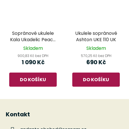
Sopránové ukulele
Ukulele sopránové
Kala Ukadelic Peace
Ashton UKE 110 UK
Love
Skladem
Skladem
900,83 Kč bez DPH
570,25 Kč bez DPH
1 090 Kč
690 Kč
DO KOŠÍKU
DO KOŠÍKU
Z
á
Kontakt
p
a