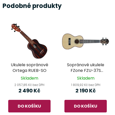
Podobné produkty
Ukulele sopránové
Sopránové ukulele
Ortega RUEB-SO
FZone FZU-37S
Spruce
Skladem
Skladem
2 057,85 Kč bez DPH
1 809,92 Kč bez DPH
2 490 Kč
2 190 Kč
DO KOŠÍKU
DO KOŠÍKU