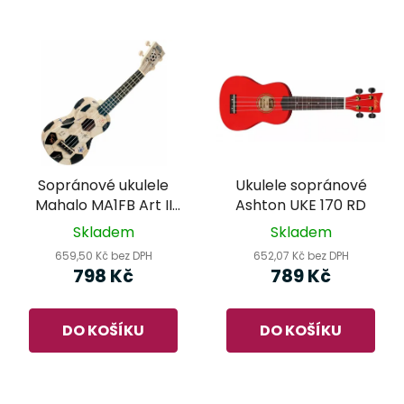
Sopránové ukulele
Ukulele sopránové
Mahalo MA1FB Art II
Ashton UKE 170 RD
Series Fotbal
Skladem
Skladem
659,50 Kč bez DPH
652,07 Kč bez DPH
798 Kč
789 Kč
DO KOŠÍKU
DO KOŠÍKU