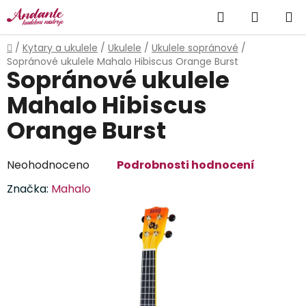
Přejít
Hledat
NÁKUP
na
obsah
KOŠÍK
Domů
/
Kytary a ukulele
/
Ukulele
/
Ukulele sopránové
/
Sopránové ukulele Mahalo Hibiscus Orange Burst
Sopránové ukulele
Mahalo Hibiscus
Orange Burst
Průměrné
Neohodnoceno
Podrobnosti hodnocení
hodnocení
Značka:
Mahalo
produktu
je
0,0
z
5
hvězdiček.