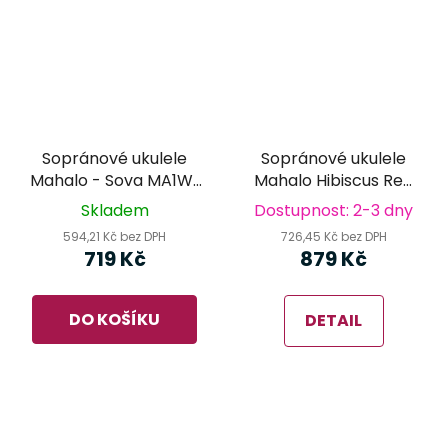
Sopránové ukulele
Sopránové ukulele
Mahalo - Sova MA1WL
Mahalo Hibiscus Red
Art Series
Burst
Skladem
Dostupnost: 2-3 dny
594,21 Kč bez DPH
726,45 Kč bez DPH
719 Kč
879 Kč
DO KOŠÍKU
DETAIL