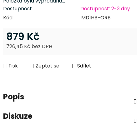
Položka byla vyprodána…
Dostupnost
Dostupnost: 2-3 dny
Kód:
MD1HB-ORB
879 Kč
726,45 Kč bez DPH
Měrná cena:
Tisk
Zeptat se
Sdílet
Popis
Diskuze