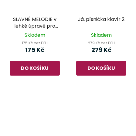
SLAVNÉ MELODIE v
Já, písnička klavír 2
lehké úpravě pro
klavír 5
Skladem
Skladem
175 Kč bez DPH
279 Kč bez DPH
175 Kč
279 Kč
DO KOŠÍKU
DO KOŠÍKU