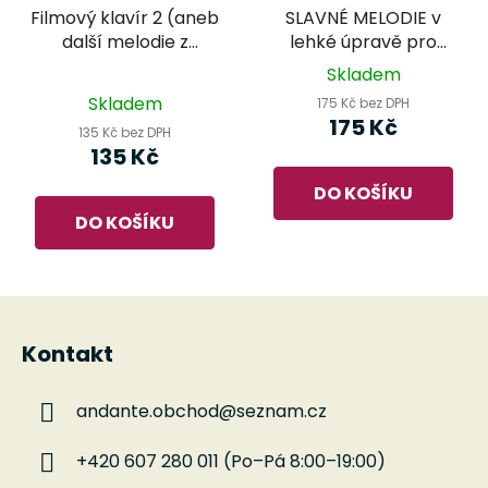
Filmový klavír 2 (aneb
SLAVNÉ MELODIE v
další melodie z
lehké úpravě pro
velkých filmů pro
klavír 8
Skladem
Průměrné
malé pianisty)
Skladem
175 Kč bez DPH
hodnocení
175 Kč
135 Kč bez DPH
produktu
135 Kč
je
DO KOŠÍKU
5,0
DO KOŠÍKU
z
5
hvězdiček.
Z
á
Kontakt
p
a
andante.obchod
@
seznam.cz
t
í
+420 607 280 011 (Po–Pá 8:00–19:00)