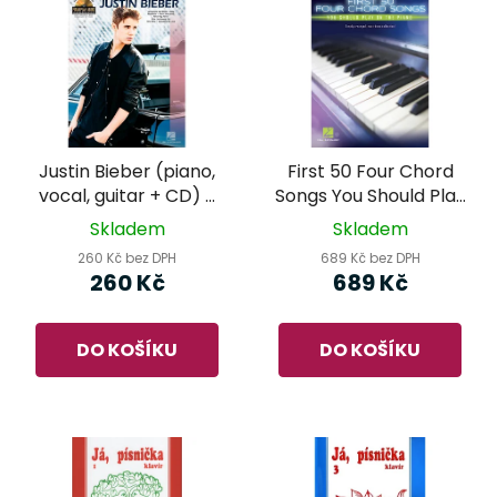
Justin Bieber (piano,
First 50 Four Chord
vocal, guitar + CD) -
Songs You Should Play
ed.Hal Leonard
on the Piano
Skladem
Skladem
260 Kč bez DPH
689 Kč bez DPH
260 Kč
689 Kč
DO KOŠÍKU
DO KOŠÍKU