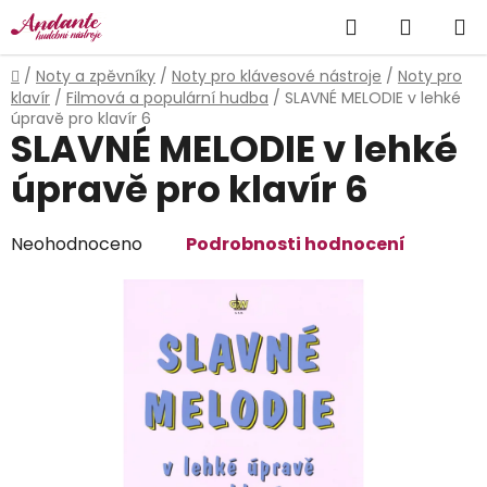
Přejít
Hledat
NÁKUP
na
obsah
KOŠÍK
Domů
/
Noty a zpěvníky
/
Noty pro klávesové nástroje
/
Noty pro
klavír
/
Filmová a populární hudba
/
SLAVNÉ MELODIE v lehké
úpravě pro klavír 6
SLAVNÉ MELODIE v lehké
úpravě pro klavír 6
Průměrné
Neohodnoceno
Podrobnosti hodnocení
hodnocení
produktu
je
0,0
z
5
hvězdiček.