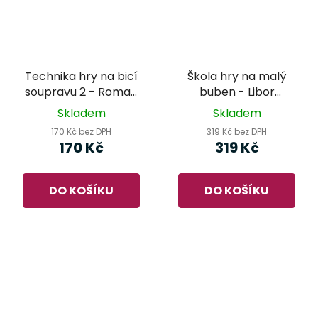
Technika hry na bicí
Škola hry na malý
soupravu 2 - Roman
buben - Libor
Kobiela
Kubánek
Skladem
Skladem
170 Kč bez DPH
319 Kč bez DPH
170 Kč
319 Kč
DO KOŠÍKU
DO KOŠÍKU