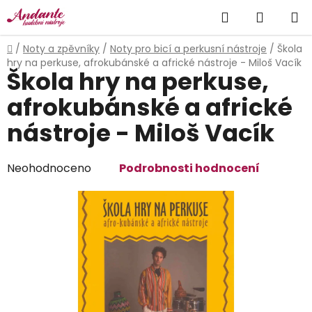
Přejít
Hledat
NÁKUP
na
obsah
KOŠÍK
Domů
/
Noty a zpěvníky
/
Noty pro bicí a perkusní nástroje
/
Škola
hry na perkuse, afrokubánské a africké nástroje - Miloš Vacík
Škola hry na perkuse,
afrokubánské a africké
nástroje - Miloš Vacík
Průměrné
Neohodnoceno
Podrobnosti hodnocení
hodnocení
produktu
je
0,0
z
5
hvězdiček.