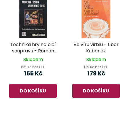
Technika hry na bicí
Ve víru virblu - Libor
soupravu - Roman
Kubánek
Kobiela
Skladem
Skladem
155 Kč bez DPH
179 Kč bez DPH
155 Kč
179 Kč
DO KOŠÍKU
DO KOŠÍKU