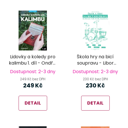
Lidovky a koledy pro
Škola hry na bicí
kalimbu 1. díl - Ondřej
soupravu - Libor
Šárek
Kubánek
Dostupnost: 2-3 dny
Dostupnost: 2-3 dny
249 Kč bez DPH
230 Kč bez DPH
249 Kč
230 Kč
DETAIL
DETAIL