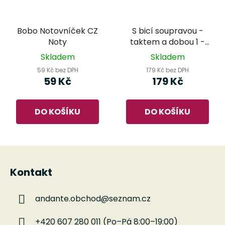
Bobo Notovníček CZ
S bicí soupravou -
Noty
taktem a dobou 1 -
Libor Kubánek
Skladem
Skladem
59 Kč bez DPH
179 Kč bez DPH
59 Kč
179 Kč
DO KOŠÍKU
DO KOŠÍKU
Z
á
Kontakt
p
a
andante.obchod
@
seznam.cz
t
í
+420 607 280 011 (Po–Pá 8:00–19:00)