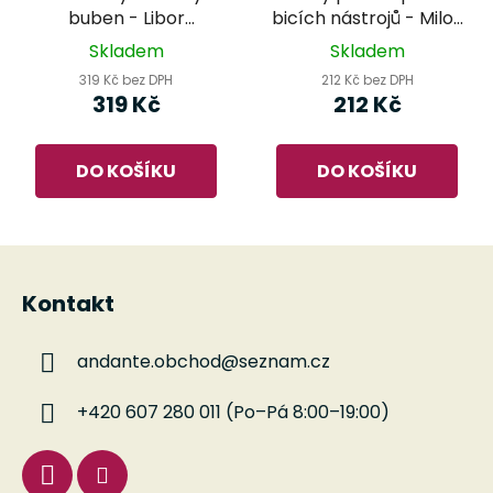
buben - Libor
bicích nástrojů - Miloš
Kubánek
Veselý
Skladem
Skladem
319 Kč bez DPH
212 Kč bez DPH
319 Kč
212 Kč
DO KOŠÍKU
DO KOŠÍKU
Z
á
Kontakt
p
a
andante.obchod
@
seznam.cz
t
í
+420 607 280 011 (Po–Pá 8:00–19:00)