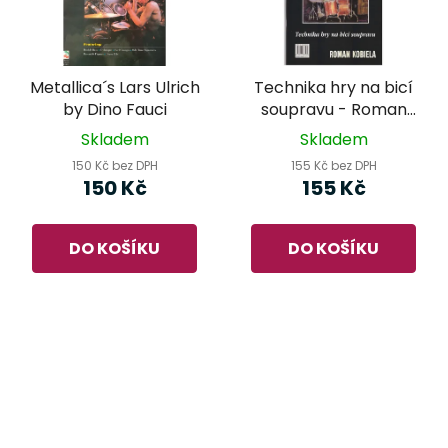
Metallica´s Lars Ulrich
Technika hry na bicí
by Dino Fauci
soupravu - Roman
Kobiela
Skladem
Skladem
150 Kč bez DPH
155 Kč bez DPH
150 Kč
155 Kč
DO KOŠÍKU
DO KOŠÍKU