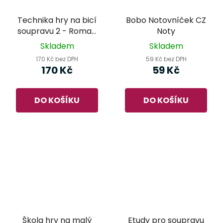
Technika hry na bicí
Bobo Notovníček CZ
soupravu 2 - Roman
Noty
Kobiela
Skladem
Skladem
170 Kč bez DPH
59 Kč bez DPH
170 Kč
59 Kč
DO KOŠÍKU
DO KOŠÍKU
Škola hry na malý
Etudy pro soupravu