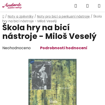
Přejít
Hledat
NÁKUP
na
obsah
KOŠÍK
Domů
/
Noty a zpěvníky
/
Noty pro bicí a perkusní nástroje
/
Škola
hry na bicí nástroje - Miloš Veselý
Škola hry na bicí
nástroje - Miloš Veselý
Průměrné
Neohodnoceno
Podrobnosti hodnocení
hodnocení
produktu
je
0,0
z
5
hvězdiček.