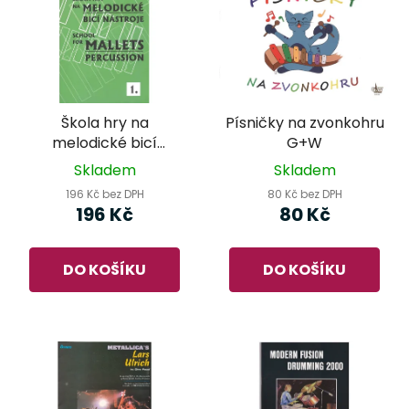
Škola hry na
Písničky na zvonkohru
melodické bicí
G+W
nástroje 1 - Libor
Skladem
Skladem
Kubánek
196 Kč bez DPH
80 Kč bez DPH
196 Kč
80 Kč
DO KOŠÍKU
DO KOŠÍKU