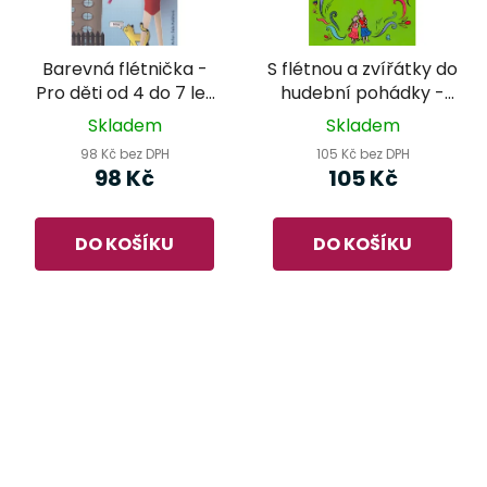
Barevná flétnička -
S flétnou a zvířátky do
Pro děti od 4 do 7 let
hudební pohádky -
- Saša Kolářová
Aleš Sedlmeier
Skladem
Skladem
98 Kč bez DPH
105 Kč bez DPH
98 Kč
105 Kč
DO KOŠÍKU
DO KOŠÍKU