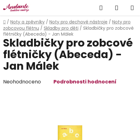
Přejít
Hledat
NÁKUP
na
obsah
KOŠÍK
Domů
/
Noty a zpěvníky
/
Noty pro dechové nástroje
/
Noty pro
zobcovou flétnu
/
Skladby pro děti
/
Skladbičky pro zobcové
flétničky (Abeceda) - Jan Málek
Skladbičky pro zobcové
flétničky (Abeceda) -
Jan Málek
Průměrné
Neohodnoceno
Podrobnosti hodnocení
hodnocení
produktu
je
0,0
z
5
hvězdiček.