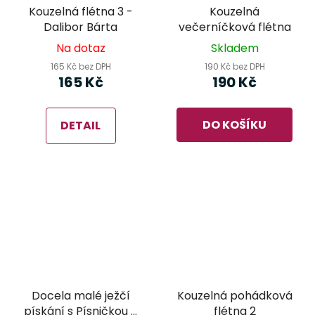
Kouzelná flétna 3 -
Kouzelná
Dalibor Bárta
večerníčková flétna
Na dotaz
Skladem
165 Kč bez DPH
190 Kč bez DPH
165 Kč
190 Kč
DO KOŠÍKU
DETAIL
Docela malé ježčí
Kouzelná pohádková
pískání s Písničkou a
flétna 2