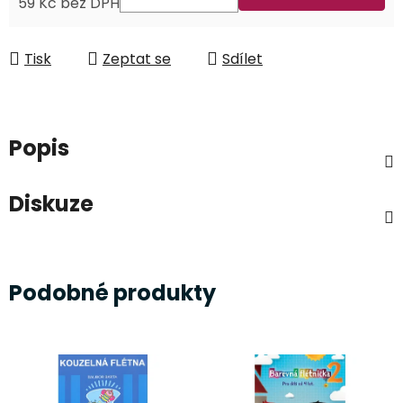
59 Kč bez DPH
Měrná cena:
Tisk
Zeptat se
Sdílet
Popis
Diskuze
Podobné produkty