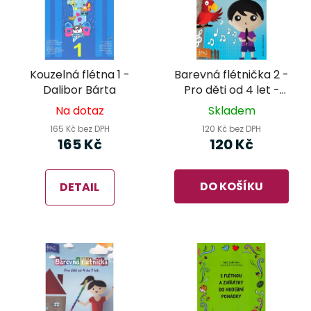
Kouzelná flétna 1 -
Barevná flétnička 2 -
Dalibor Bárta
Pro děti od 4 let -
Saša Kolářová
Na dotaz
Skladem
165 Kč bez DPH
120 Kč bez DPH
165 Kč
120 Kč
DO KOŠÍKU
DETAIL