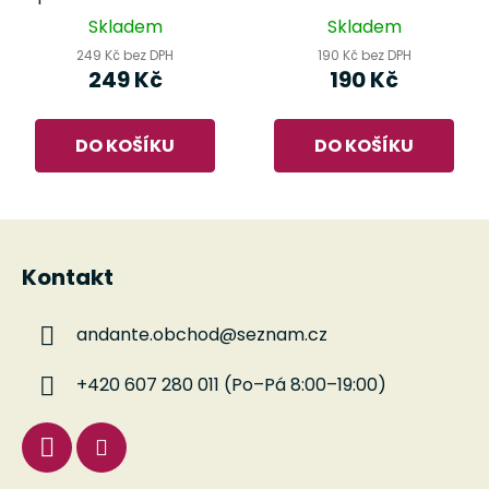
Fučílkem - Vlasta
Skladem
Skladem
Pospíšilová, Miloš
249 Kč bez DPH
190 Kč bez DPH
Nesvadba
249 Kč
190 Kč
DO KOŠÍKU
DO KOŠÍKU
Z
á
Kontakt
p
a
andante.obchod
@
seznam.cz
t
í
+420 607 280 011 (Po–Pá 8:00–19:00)