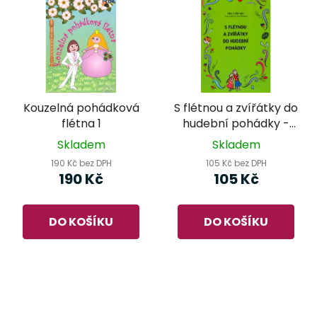
Kouzelná pohádková
S flétnou a zvířátky do
flétna 1
hudební pohádky -
Aleš Sedlmeier
Skladem
Skladem
190 Kč bez DPH
105 Kč bez DPH
190 Kč
105 Kč
DO KOŠÍKU
DO KOŠÍKU