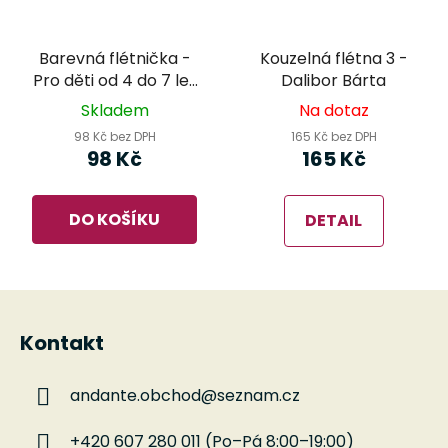
Barevná flétnička -
Kouzelná flétna 3 -
Pro děti od 4 do 7 let
Dalibor Bárta
- Saša Kolářová
Skladem
Na dotaz
98 Kč bez DPH
165 Kč bez DPH
98 Kč
165 Kč
DO KOŠÍKU
DETAIL
Z
á
Kontakt
p
a
andante.obchod
@
seznam.cz
t
í
+420 607 280 011 (Po–Pá 8:00–19:00)