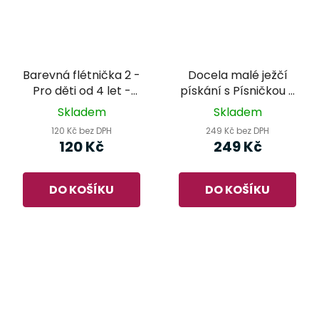
Barevná flétnička 2 -
Docela malé ježčí
Pro děti od 4 let -
pískání s Písničkou a
Saša Kolářová
Fučílkem - Vlasta
Skladem
Skladem
Pospíšilová, Miloš
120 Kč bez DPH
249 Kč bez DPH
Nesvadba
120 Kč
249 Kč
DO KOŠÍKU
DO KOŠÍKU