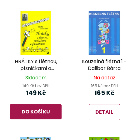
HRÁTKY s flétnou,
Kouzelná flétna 1 -
písničkami a
Dalibor Bárta
pastelkami - Iveta
Skladem
Na dotaz
Hlavatá
149 Kč bez DPH
165 Kč bez DPH
149 Kč
165 Kč
DO KOŠÍKU
DETAIL