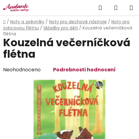
Přejít
Hledat
NÁKUP
na
obsah
KOŠÍK
Domů
/
Noty a zpěvníky
/
Noty pro dechové nástroje
/
Noty pro
zobcovou flétnu
/
Skladby pro děti
/
Kouzelná večerníčková
flétna
Kouzelná večerníčková
flétna
Průměrné
Neohodnoceno
Podrobnosti hodnocení
hodnocení
produktu
je
0,0
z
5
hvězdiček.