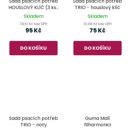
Sada psacích potřeb
Sada psacích potřeb
HOUSLOVÝ KLÍČ (3 ks)
TRIO - houslový klíč
- zelená
Skladem
Skladem
78,51 Kč bez DPH
61,98 Kč bez DPH
95 Kč
75 Kč
DO KOŠÍKU
DO KOŠÍKU
Sada psacích potřeb
Guma Malí
TRIO - noty
filharmonici