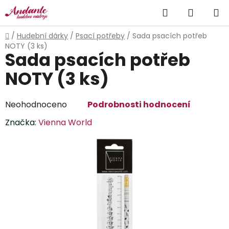
Přejít
Hledat
NÁKUP
na
obsah
KOŠÍK
Domů
/
Hudební dárky
/
Psací potřeby
/
Sada psacích potřeb
NOTY (3 ks)
Sada psacích potřeb
NOTY (3 ks)
Průměrné
Neohodnoceno
Podrobnosti hodnocení
hodnocení
Značka:
Vienna World
produktu
je
0,0
z
5
hvězdiček.