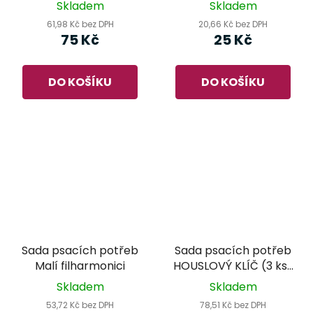
Skladem
Skladem
61,98 Kč bez DPH
20,66 Kč bez DPH
75 Kč
25 Kč
DO KOŠÍKU
DO KOŠÍKU
Sada psacích potřeb
Sada psacích potřeb
Malí filharmonici
HOUSLOVÝ KLÍČ (3 ks)
- žlutá
Skladem
Skladem
53,72 Kč bez DPH
78,51 Kč bez DPH