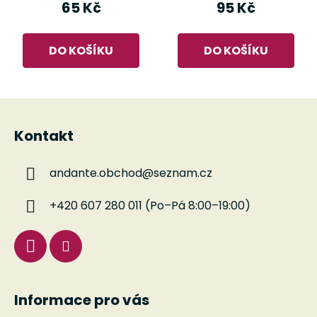
65 Kč
95 Kč
DO KOŠÍKU
DO KOŠÍKU
Z
á
Kontakt
p
a
andante.obchod
@
seznam.cz
t
í
+420 607 280 011 (Po–Pá 8:00–19:00)
Informace pro vás