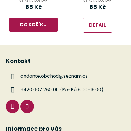
53,72 Kč bez DPH
53,72 Kč bez DPH
65 Kč
65 Kč
DO KOŠÍKU
DETAIL
Z
á
Kontakt
p
a
andante.obchod
@
seznam.cz
t
í
+420 607 280 011 (Po–Pá 8:00–19:00)
Informace pro vás