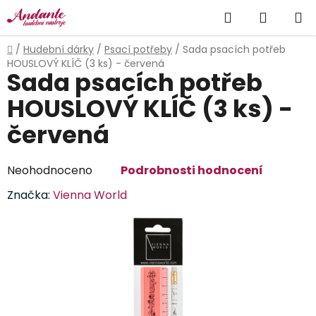
Přejít
Hledat
NÁKUP
na
obsah
KOŠÍK
Domů
/
Hudební dárky
/
Psací potřeby
/
Sada psacích potřeb
HOUSLOVÝ KLÍČ (3 ks) - červená
Sada psacích potřeb
HOUSLOVÝ KLÍČ (3 ks) -
červená
Průměrné
Neohodnoceno
Podrobnosti hodnocení
hodnocení
Značka:
Vienna World
produktu
je
0,0
z
5
hvězdiček.