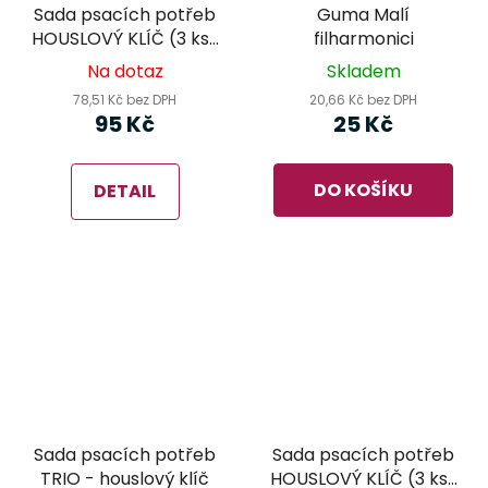
Sada psacích potřeb
Guma Malí
HOUSLOVÝ KLÍČ (3 ks)
filharmonici
- modrá
Na dotaz
Skladem
78,51 Kč bez DPH
20,66 Kč bez DPH
95 Kč
25 Kč
DO KOŠÍKU
DETAIL
Sada psacích potřeb
Sada psacích potřeb
TRIO - houslový klíč
HOUSLOVÝ KLÍČ (3 ks)