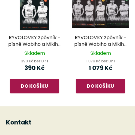
RYVOLOVKY zpěvník -
RYVOLOVKY zpěvník -
písně Wabiho a Mikiho
písně Wabiho a Mikiho
Ryvolů - 1.díl
Ryvolů - 1.,2. a 3.díl
Skladem
Skladem
390 Kč bez DPH
1 079 Kč bez DPH
390 Kč
1 079 Kč
DO KOŠÍKU
DO KOŠÍKU
Z
á
Kontakt
p
a