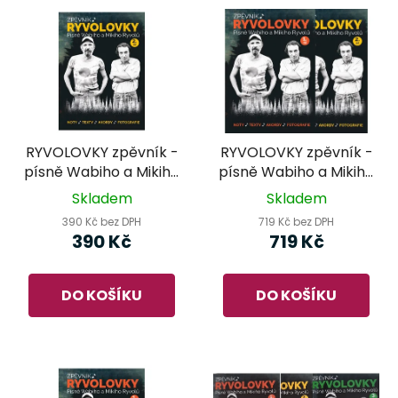
RYVOLOVKY zpěvník -
RYVOLOVKY zpěvník -
písně Wabiho a Mikiho
písně Wabiho a Mikiho
Ryvolů - 2.díl
Ryvolů - 1.+2.díl
Skladem
Skladem
390 Kč bez DPH
719 Kč bez DPH
390 Kč
719 Kč
DO KOŠÍKU
DO KOŠÍKU