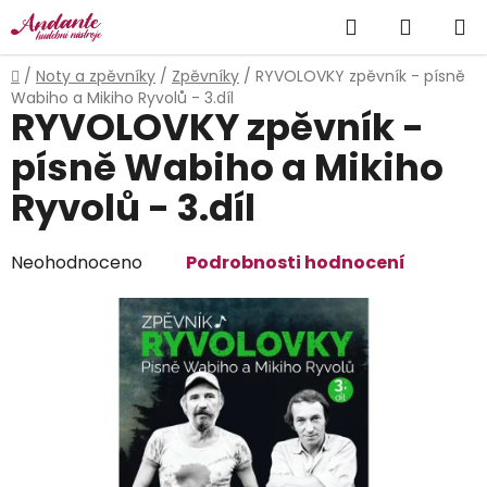
Přejít
Hledat
NÁKUP
na
obsah
KOŠÍK
Domů
/
Noty a zpěvníky
/
Zpěvníky
/
RYVOLOVKY zpěvník - písně
Wabiho a Mikiho Ryvolů - 3.díl
RYVOLOVKY zpěvník -
písně Wabiho a Mikiho
Ryvolů - 3.díl
Průměrné
Neohodnoceno
Podrobnosti hodnocení
hodnocení
produktu
je
0,0
z
5
hvězdiček.