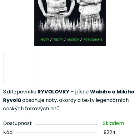
3.díl zpěvníku
RYVOLOVKY
– písně
Wabiho a Mikiho
Ryvolů
obsahuje n
oty, akordy a texty
legendárních
českých folkových hitů.
Dostupnost
Skladem
Kód:
9224