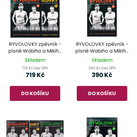
RYVOLOVKY zpěvník -
RYVOLOVKY zpěvník -
písně Wabiho a Mikiho
písně Wabiho a Mikiho
Ryvolů - 1.+2.díl
Ryvolů - 1.díl
Skladem
Skladem
719 Kč bez DPH
390 Kč bez DPH
719 Kč
390 Kč
DO KOŠÍKU
DO KOŠÍKU