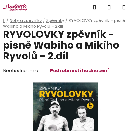
Přejít
Hledat
NÁKUP
na
obsah
KOŠÍK
Domů
/
Noty a zpěvníky
/
Zpěvníky
/
RYVOLOVKY zpěvník - písně
Wabiho a Mikiho Ryvolů - 2.díl
RYVOLOVKY zpěvník -
písně Wabiho a Mikiho
Ryvolů - 2.díl
Průměrné
Neohodnoceno
Podrobnosti hodnocení
hodnocení
produktu
je
0,0
z
5
hvězdiček.