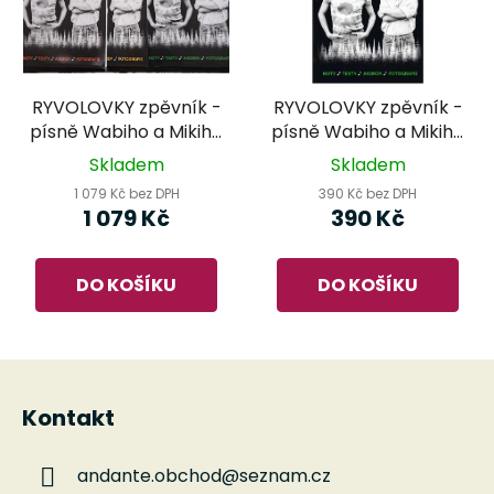
RYVOLOVKY zpěvník -
RYVOLOVKY zpěvník -
písně Wabiho a Mikiho
písně Wabiho a Mikiho
Ryvolů - 1.,2. a 3.díl
Ryvolů - 3.díl
Skladem
Skladem
1 079 Kč bez DPH
390 Kč bez DPH
1 079 Kč
390 Kč
DO KOŠÍKU
DO KOŠÍKU
Z
á
Kontakt
p
a
andante.obchod
@
seznam.cz
t