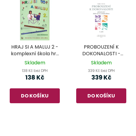
HRAJ SI A MALUJ 2 -
PROBOUZENÍ K
komplexní škola hry
DOKONALOSTI -
na zobcovou i příčnou
František Malotín -
Skladem
Skladem
flétnu
pokračování školy hry
138 Kč bez DPH
339 Kč bez DPH
na příčnou flétnu 2.
138 Kč
339 Kč
sešit
DO KOŠÍKU
DO KOŠÍKU