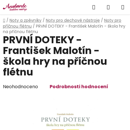
Přejít
Hledat
NÁKUP
na
obsah
KOŠÍK
Domů
/
Noty a zpěvníky
/
Noty pro dechové nástroje
/
Noty pro
příčnou flétnu
/
PRVNÍ DOTEKY - František Malotín - škola hry
na příčnou flétnu
PRVNÍ DOTEKY -
František Malotín -
škola hry na příčnou
flétnu
Průměrné
Neohodnoceno
Podrobnosti hodnocení
hodnocení
produktu
je
0,0
z