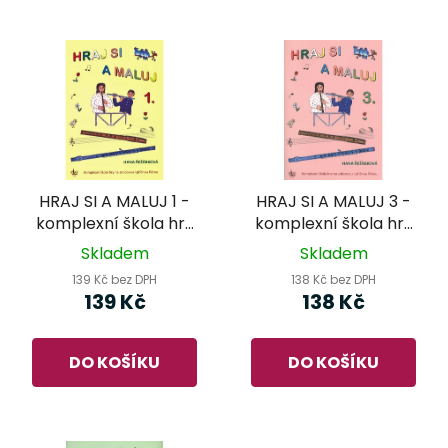
HRAJ SI A MALUJ 1 -
HRAJ SI A MALUJ 3 -
komplexní škola hry
komplexní škola hry
na zobcovou i příčnou
na zobcovou i příčnou
Skladem
Skladem
flétnu
flétnu
139 Kč bez DPH
138 Kč bez DPH
139 Kč
138 Kč
DO KOŠÍKU
DO KOŠÍKU