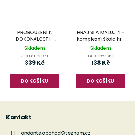
PROBOUZENÍ K
HRAJ SI A MALUJ 4 -
DOKONALOSTI -
komplexní škola hry
František Malotín -
na zobcovou i příčnou
Skladem
Skladem
pokračování školy hry
flétnu
339 Kč bez DPH
138 Kč bez DPH
na příčnou flétnu 1.
339 Kč
138 Kč
sešit
DO KOŠÍKU
DO KOŠÍKU
Z
á
Kontakt
p
a
andante.obchod
@
seznam.cz