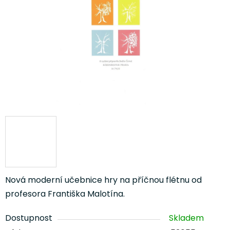
5
hvězdiček.
Nová moderní učebnice hry na příčnou flétnu od
profesora Františka Malotína.
Dostupnost
Skladem