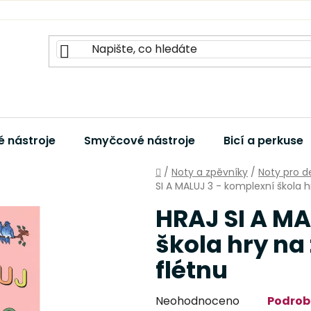
 nástroje
Smyčcové nástroje
Bicí a perkuse
Domů
/
Noty a zpěvníky
/
Noty pro d
SI A MALUJ 3 - komplexní škola h
HRAJ SI A MA
škola hry na
flétnu
Průměrné
Neohodnoceno
Podrob