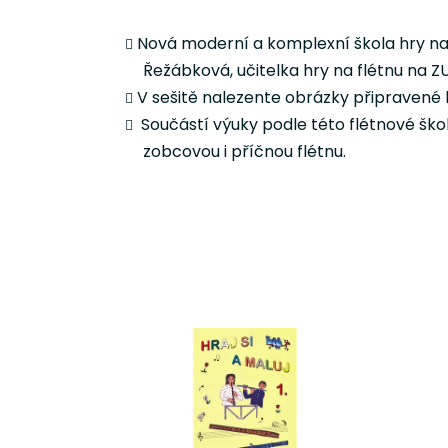
Nová moderní a komplexní škola hry na z
Řežábková, učitelka hry na flétnu na ZU
V sešitě nalezente obrázky připravené k
Součástí výuky podle této flétnové ško
zobcovou i příčnou flétnu.