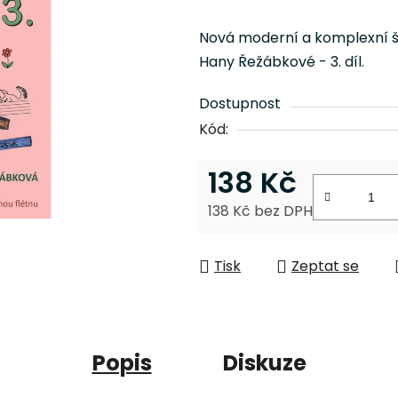
hodnocení
produktu
Nová moderní a komplexní šk
je
Hany Řežábkové - 3. díl.
0,0
z
Dostupnost
5
Kód:
hvězdiček.
138 Kč
138 Kč bez DPH
Měrná cena:
Tisk
Zeptat se
Popis
Diskuze