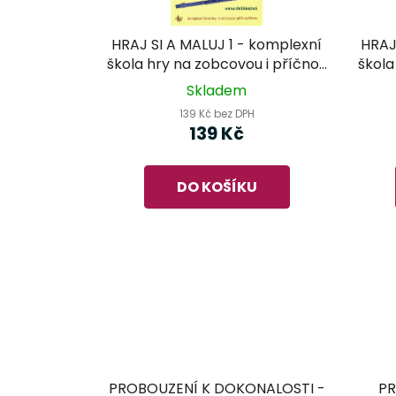
HRAJ SI A MALUJ 1 - komplexní
HRAJ
škola hry na zobcovou i příčnou
škola
flétnu
Skladem
139 Kč bez DPH
139 Kč
DO KOŠÍKU
PROBOUZENÍ K DOKONALOSTI -
PR