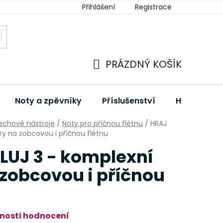
Přihlášení
Registrace
PRÁZDNÝ KOŠÍK
NÁKUPNÍ
KOŠÍK
Noty a zpěvníky
Příslušenství
Hudební dá
echové nástroje
/
Noty pro příčnou flétnu
/
HRAJ
ry na zobcovou i příčnou flétnu
LUJ 3 - komplexní
 zobcovou i příčnou
nosti hodnocení