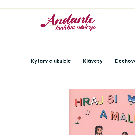
Přejít
na
obsah
Kytary a ukulele
Klávesy
Dechové