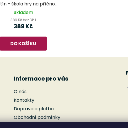
tín - škola hry na příčnou
flétnu
Skladem
389 Kč bez DPH
389 Kč
DO KOŠÍKU
Informace pro vás
O nás
Kontakty
Doprava a platba
Obchodní podmínky
Podmínky ochrany osobních údajů