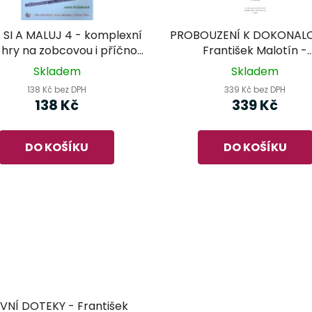
 SI A MALUJ 4 - komplexní
PROBOUZENÍ K DOKONALO
 hry na zobcovou i příčnou
František Malotín -
flétnu
pokračování školy hry
Skladem
Skladem
příčnou flétnu 1. seši
138 Kč bez DPH
339 Kč bez DPH
138 Kč
339 Kč
DO KOŠÍKU
DO KOŠÍKU
VNÍ DOTEKY - František