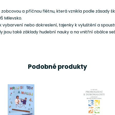
obcovou a příčnou flétnu, která vznikla podle zásady ško
Š Milevsko.
 vybarvení nebo dokreslení, tajenky k vyluštění a spoust
ly jsou také základy hudební nauky a na vnitřní obálce s
Podobné produkty