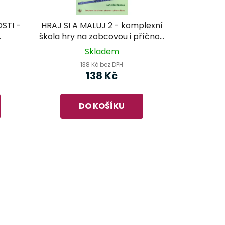
STI -
HRAJ SI A MALUJ 2 - komplexní
škola hry na zobcovou i příčnou
 na
flétnu
Skladem
t
138 Kč bez DPH
138 Kč
DO KOŠÍKU