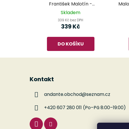
František Malotín -
Malo
pokračování školy hry na
Skladem
příčnou flétnu 2. sešit
339 Kč bez DPH
339 Kč
DO KOŠÍKU
Z
á
Kontakt
p
a
andante.obchod
@
seznam.cz
t
í
+420 607 280 011 (Po–Pá 8:00–19:00)