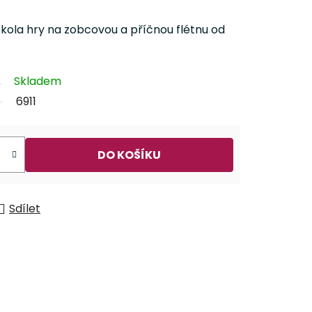
ola hry na zobcovou a příčnou flétnu od
Skladem
6911
DO KOŠÍKU
Sdílet