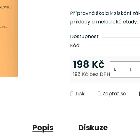
hodnocení
produktu
Přípravná škola k získání zá
je
příklady a melodické etudy.
0,0
z
Dostupnost
5
Kód:
hvězdiček.
198 Kč
198 Kč bez DPH
Měrná cena:
Tisk
Zeptat se
Popis
Diskuze