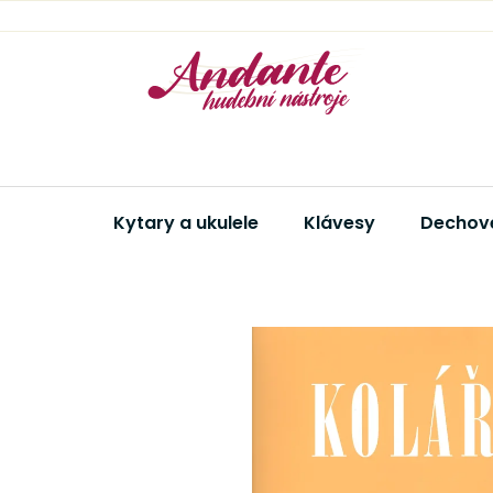
Přejít
na
obsah
Kytary a ukulele
Klávesy
Dechové