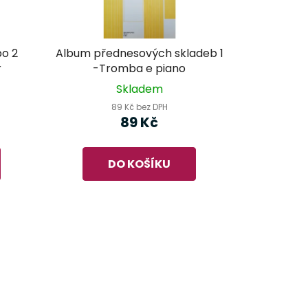
bo 2
Album přednesových skladeb 1
r
-Tromba e piano
Skladem
89 Kč bez DPH
89 Kč
DO KOŠÍKU