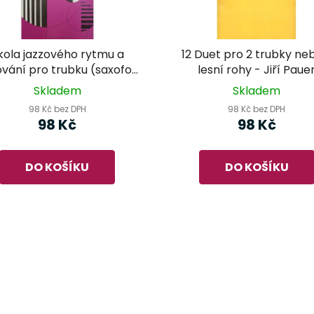
kola jazzového rytmu a
12 Duet pro 2 trubky ne
ování pro trubku (saxofon,
lesní rohy - Jiří Paue
rinet) - Boleslav Krušina
Skladem
Skladem
98 Kč bez DPH
98 Kč bez DPH
98 Kč
98 Kč
DO KOŠÍKU
DO KOŠÍKU