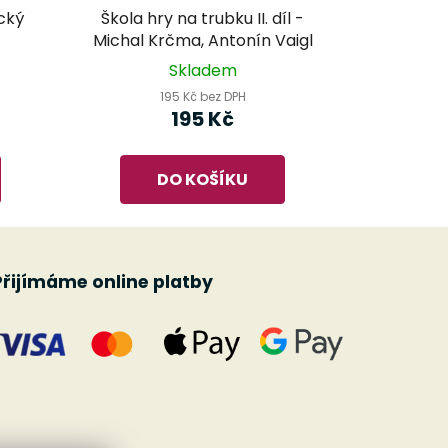
cký
Škola hry na trubku II. díl -
Michal Krčma, Antonín Vaigl
Skladem
195 Kč bez DPH
195 Kč
DO KOŠÍKU
Přijímáme online platby