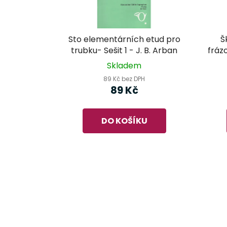
Sto elementárních etud pro
Š
trubku- Sešit 1 - J. B. Arban
fráz
kla
Skladem
89 Kč bez DPH
89 Kč
DO KOŠÍKU