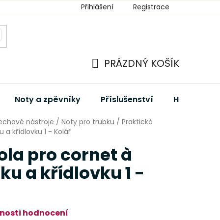
Přihlášení
Registrace
PRÁZDNÝ KOŠÍK
NÁKUPNÍ
KOŠÍK
Noty a zpěvníky
Příslušenství
Hudební dá
echové nástroje
/
Noty pro trubku
/
Praktická
 a křídlovku 1 - Kolář
ola pro cornet à
ku a křídlovku 1 -
nosti hodnocení