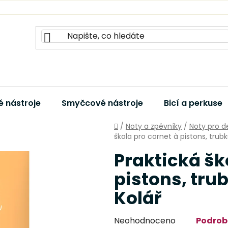
 nástroje
Smyčcové nástroje
Bicí a perkuse
Domů
/
Noty a zpěvníky
/
Noty pro d
škola pro cornet à pistons, trubku
Praktická šk
pistons, trub
Kolář
Průměrné
Neohodnoceno
Podrob