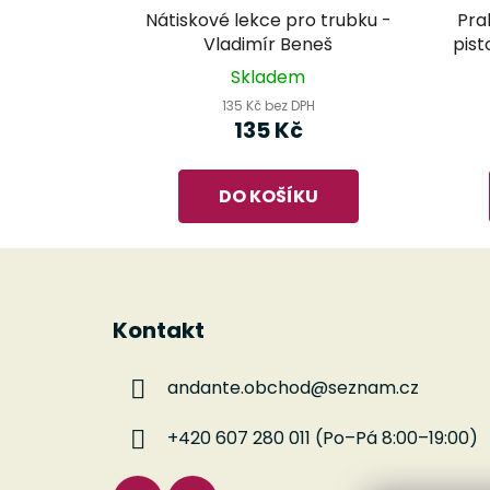
Nátiskové lekce pro trubku -
Pra
Vladimír Beneš
pist
Skladem
135 Kč bez DPH
135 Kč
DO KOŠÍKU
Z
á
Kontakt
p
a
andante.obchod
@
seznam.cz
t
í
+420 607 280 011 (Po–Pá 8:00–19:00)