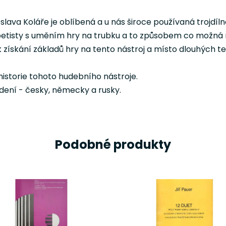
slava Koláře je oblíbená a u nás široce používaná trojdíln
petisty s uměním hry na trubku a to způsobem co možná 
k získání základů hry na tento nástroj a místo dlouhých te
historie tohoto hudebního nástroje.
dení - česky, německy a rusky.
Podobné produkty