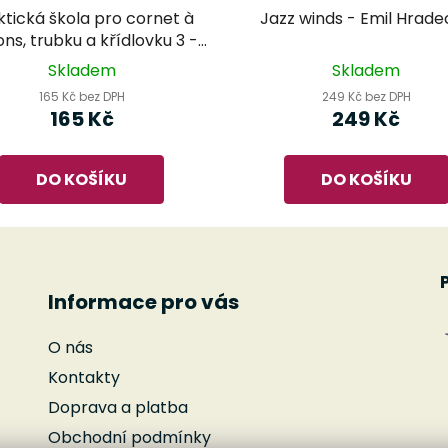
ktická škola pro cornet à
Jazz winds - Emil Hrade
ons, trubku a křídlovku 3 -
Kolář
Skladem
Skladem
165 Kč bez DPH
249 Kč bez DPH
165 Kč
249 Kč
DO KOŠÍKU
DO KOŠÍKU
Informace pro vás
O nás
Kontakty
Doprava a platba
Obchodní podmínky