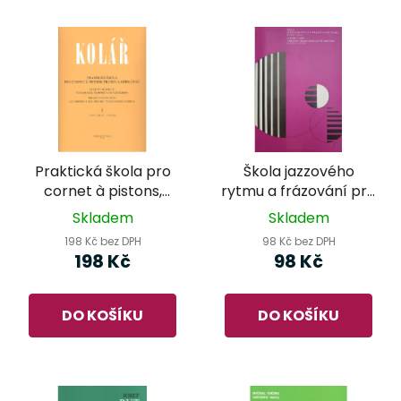
Praktická škola pro
Škola jazzového
cornet à pistons,
rytmu a frázování pro
trubku a křídlovku 1 -
trubku (saxofon,
Skladem
Skladem
Kolář
klarinet) - Boleslav
198 Kč bez DPH
98 Kč bez DPH
Krušina
198 Kč
98 Kč
DO KOŠÍKU
DO KOŠÍKU