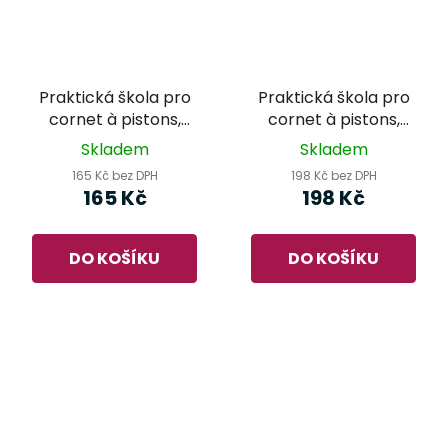
Praktická škola pro
Praktická škola pro
cornet à pistons,
cornet à pistons,
trubku a křídlovku 3 -
trubku a křídlovku 2 -
Skladem
Skladem
Kolář
Kolář
165 Kč bez DPH
198 Kč bez DPH
165 Kč
198 Kč
DO KOŠÍKU
DO KOŠÍKU