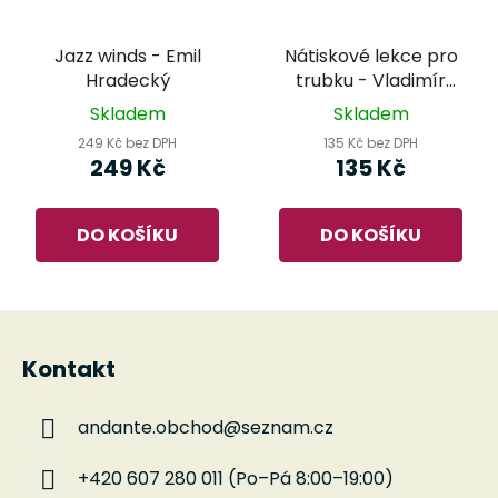
Jazz winds - Emil
Nátiskové lekce pro
Hradecký
trubku - Vladimír
Beneš
Skladem
Skladem
249 Kč bez DPH
135 Kč bez DPH
249 Kč
135 Kč
DO KOŠÍKU
DO KOŠÍKU
Z
á
Kontakt
p
a
andante.obchod
@
seznam.cz
t
í
+420 607 280 011 (Po–Pá 8:00–19:00)