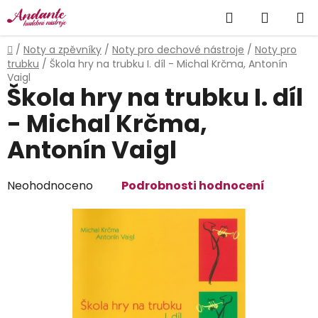
Přejít
Hledat
NÁKUP
na
obsah
KOŠÍK
Domů
/
Noty a zpěvníky
/
Noty pro dechové nástroje
/
Noty pro
trubku
/
Škola hry na trubku I. díl - Michal Krčma, Antonín
Vaigl
Škola hry na trubku I. díl
- Michal Krčma,
Antonín Vaigl
Průměrné
Neohodnoceno
Podrobnosti hodnocení
hodnocení
produktu
je
0,0
z
5
hvězdiček.