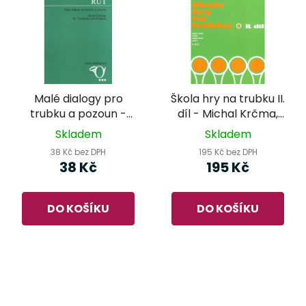
Malé dialogy pro
Škola hry na trubku II.
trubku a pozoun -
díl - Michal Krčma,
Josef Rut
Antonín Vaigl
Skladem
Skladem
38 Kč bez DPH
195 Kč bez DPH
38 Kč
195 Kč
DO KOŠÍKU
DO KOŠÍKU