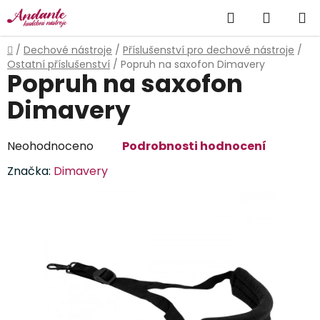
Přejít
Hledat
NÁKUP
na
obsah
KOŠÍK
Domů
/
Dechové nástroje
/
Příslušenství pro dechové nástroje
/
Ostatní příslušenství
/
Popruh na saxofon Dimavery
Popruh na saxofon
Dimavery
Průměrné
Neohodnoceno
Podrobnosti hodnocení
hodnocení
Značka:
Dimavery
produktu
je
0,0
z
5
hvězdiček.