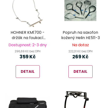
HOHNER KM1700 -
Popruh na saxofon
držák na foukací
kožený Helin HE511-3
harmoniku
Dostupnost: 2-3 dny
Na dotaz
296,69 Kč bez DPH
222,31 Kč bez DPH
359 Kč
269 Kč
DETAIL
DETAIL