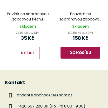
Povlak na sopránovou
Pouzdro na
zobcovou flétnu
sopránovou zobcovou
Audiana
flétnu - Šiba FS15
Skladem
Skladem
28,93 Kč bez DPH
130,58 Kč bez DPH
35 Kč
158 Kč
DO KOŠÍKU
DETAIL
Z
á
Kontakt
p
a
andante.obchod
@
seznam.cz
t
í
+420 607 280 011 (Po–Pá 8:00–19:00)