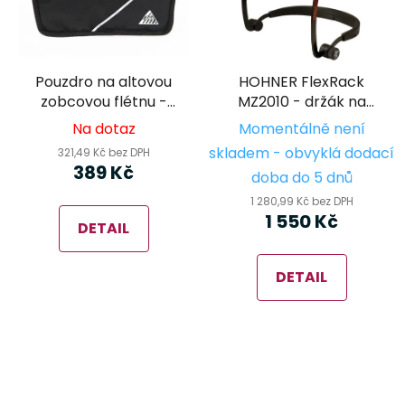
Pouzdro na altovou
HOHNER FlexRack
zobcovou flétnu -
MZ2010 - držák na
Šiba FA10
foukací harmoniku
Na dotaz
Momentálně není
skladem - obvyklá dodací
321,49 Kč bez DPH
389 Kč
doba do 5 dnů
1 280,99 Kč bez DPH
1 550 Kč
DETAIL
DETAIL