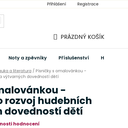
Přihlášení
Registrace
PRÁZDNÝ KOŠÍK
NÁKUPNÍ
KOŠÍK
Noty a zpěvníky
Příslušenství
Hudební dá
uka a literatura
/
Písničky s omalovánkou -
a výtvarných dovedností dětí
omalovánkou -
 rozvoj hudebních
 dovedností dětí
nosti hodnocení