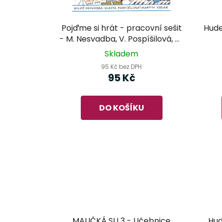
Pojďme si hrát - pracovní sešit
Hude
- M. Nesvadba, V. Pospíšilová, M.
Vozar
Skladem
95 Kč bez DPH
95 Kč
DO KOŠÍKU
MALIČKÁ SU 3 - Učebnice
Hud