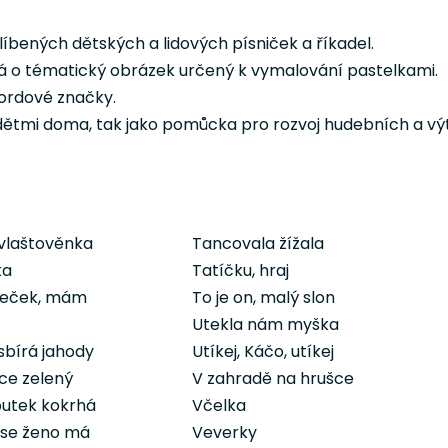
íbených dětských a lidových písniček a říkadel.
ná o tématický obrázek určený k vymalování pastelkami.
kordové značky.
s dětmi doma, tak jako pomůcka pro rozvoj hudebních a 
 vlaštověnka
Tancovala žížala
ka
Tatíčku, hraj
eček, mám
To je on, malý slon
Utekla nám myška
bírá jahody
Utíkej, Káčo, utíkej
uce zelený
V zahradě na hrušce
utek kokrhá
Včelka
 se ženo má
Veverky