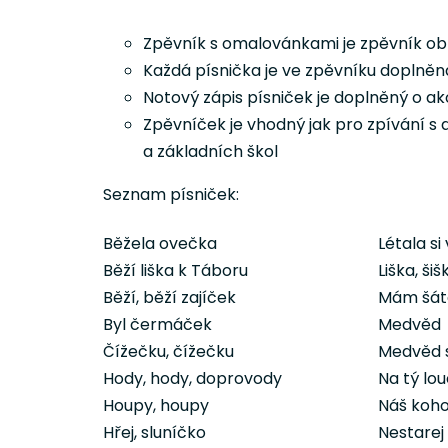
Zpěvník s omalovánkami je zpěvník obl
Každá písnička je ve zpěvníku doplně
Notový zápis písniček je doplněný o a
Zpěvníček je vhodný jak pro zpívání 
a základních škol
Seznam písniček:
Běžela ovečka
Létala si
Běží liška k Táboru
Liška, šiš
Běží, běží zajíček
Mám šát
Byl čermáček
Medvěd
Čížečku, čížečku
Medvěd s
Hody, hody, doprovody
Na tý lo
Houpy, houpy
Náš koho
Hřej, sluníčko
Nestarej