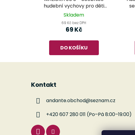
hudební vychovy pro děti
se
mateřské a základní školy
Skladem
69 Kč bez DPH
69 Kč
DO KOŠÍKU
Z
á
Kontakt
p
a
andante.obchod
@
seznam.cz
t
í
+420 607 280 011 (Po–Pá 8:00–19:00)