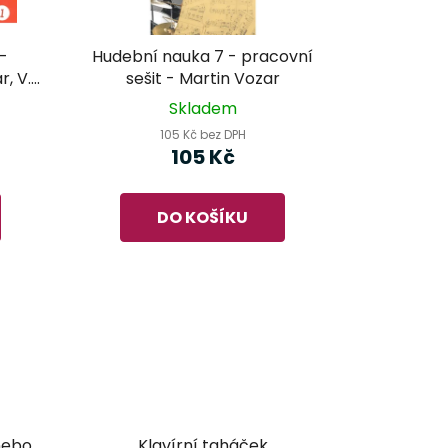
-
Hudební nauka 7 - pracovní
r, V.
sešit - Martin Vozar
Skladem
105 Kč bez DPH
105 Kč
DO KOŠÍKU
nebo
Klavírní taháček