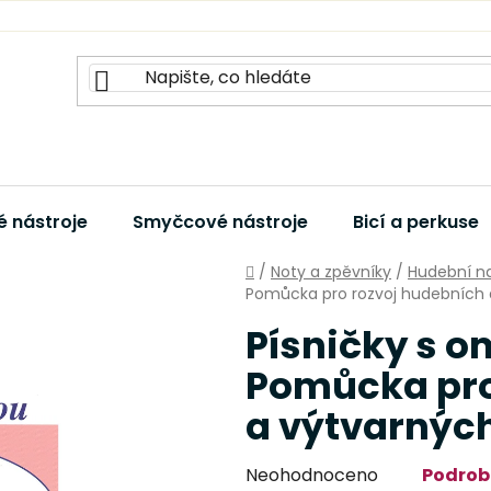
 nástroje
Smyčcové nástroje
Bicí a perkuse
Domů
/
Noty a zpěvníky
/
Hudební na
Pomůcka pro rozvoj hudebních 
Písničky s 
Pomůcka pro
a výtvarných
Průměrné
Neohodnoceno
Podrob