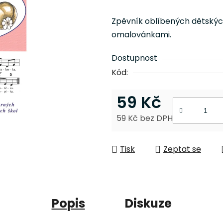
hodnocení
produktu
Zpěvník oblíbených dětských 
je
omalovánkami.
0,0
z
Dostupnost
5
Kód:
hvězdiček.
59 Kč
59 Kč bez DPH
Měrná cena:
Tisk
Zeptat se
Popis
Diskuze