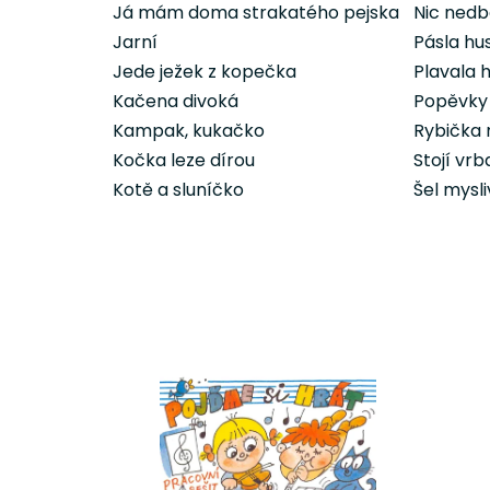
Já mám doma strakatého pejska
Nic ned
Jarní
Pásla h
Jede ježek z kopečka
Plavala 
Kačena divoká
Popěvky
Kampak, kukačko
Rybička 
Kočka leze dírou
Stojí vr
Kotě a sluníčko
Šel mysl