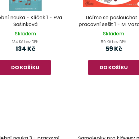
bní nauka - Klíček 1 - Eva
Učíme se poslouchat 
Šašinková
pracovní sešit 1 - M. Voza
Pospíšilová
Skladem
Skladem
134 Kč bez DPH
59 Kč bez DPH
134 Kč
59 Kč
DO KOŠÍKU
DO KOŠÍKU
ební nauka 3 - pracovní
Samolepky pro klávesy 