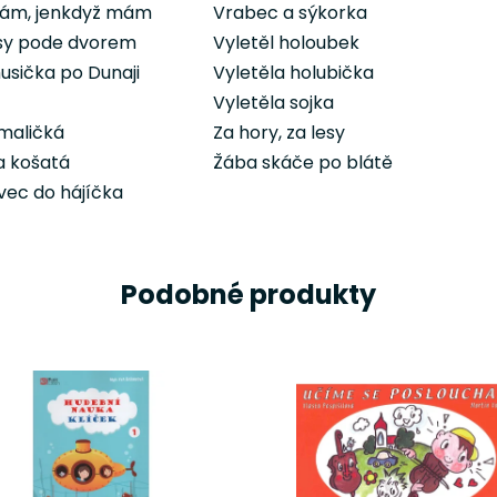
bám, jenkdyž mám
Vrabec a sýkorka
usy pode dvorem
Vyletěl holoubek
husička po Dunaji
Vyletěla holubička
Vyletěla sojka
maličká
Za hory, za lesy
ba košatá
Žába skáče po blátě
ivec do hájíčka
Podobné produkty