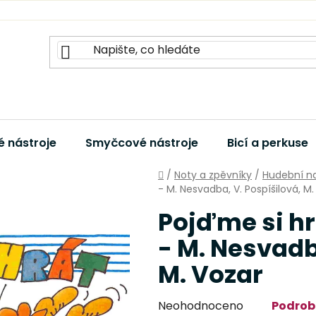
 nástroje
Smyčcové nástroje
Bicí a perkuse
Domů
/
Noty a zpěvníky
/
Hudební na
- M. Nesvadba, V. Pospíšilová, M.
Pojďme si hr
- M. Nesvadb
M. Vozar
Průměrné
Neohodnoceno
Podrob