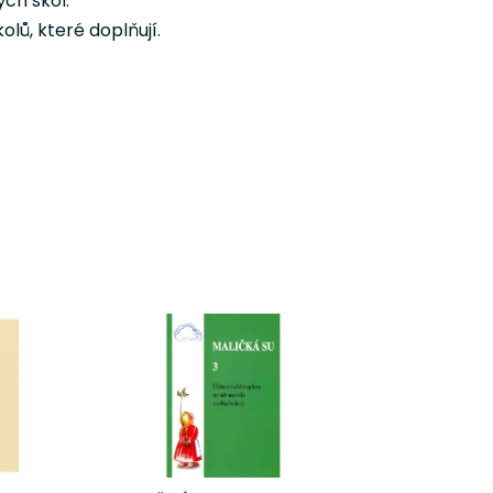
ch škol.
lů, které doplňují.