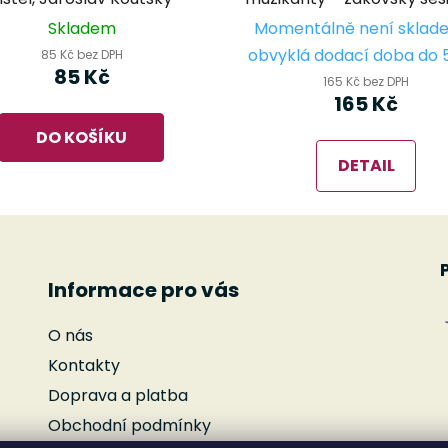
přípravné ročníky
Skladem
Momentálně není sklad
obvyklá dodací doba do 
85 Kč bez DPH
85 Kč
165 Kč bez DPH
165 Kč
DO KOŠÍKU
DETAIL
Informace pro vás
O nás
Kontakty
Doprava a platba
Obchodní podmínky