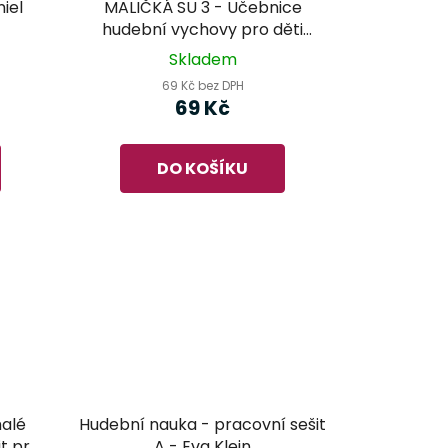
iel
MALIČKÁ SU 3 - Učebnice
hudební vychovy pro děti
mateřské a základní školy
Skladem
69 Kč bez DPH
69 Kč
DO KOŠÍKU
alé
Hudební nauka - pracovní sešit
t pro
A - Eva Klein