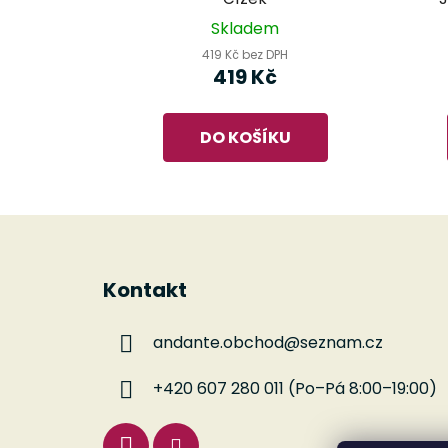
Skladem
419 Kč bez DPH
419 Kč
DO KOŠÍKU
Z
á
Kontakt
p
a
andante.obchod
@
seznam.cz
t
í
+420 607 280 011 (Po–Pá 8:00–19:00)