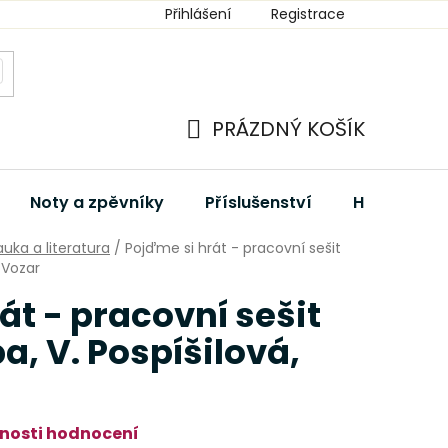
Přihlášení
Registrace
PRÁZDNÝ KOŠÍK
NÁKUPNÍ
KOŠÍK
Noty a zpěvníky
Příslušenství
Hudební dá
uka a literatura
/
Pojďme si hrát - pracovní sešit
 Vozar
át - pracovní sešit
a, V. Pospíšilová,
nosti hodnocení