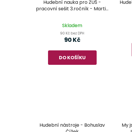
Hudební nauka pro ZUŠ -
Hudeb
pracovní sešit 3.ročník - Martin
Vozar
Průměrné
Skladem
hodnocení
90 Kč bez DPH
produktu
90 Kč
je
5,0
DO KOŠÍKU
z
5
hvězdiček.
Hudební nástroje - Bohuslav
My j
Čížek
J