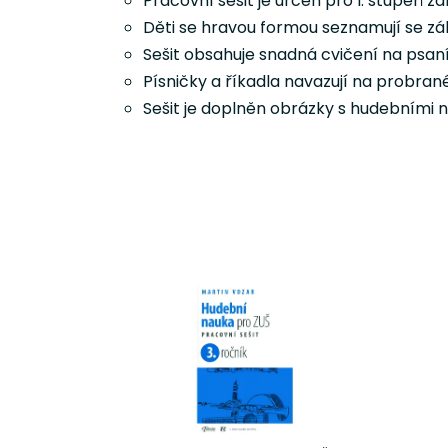
Pracovní sešit je určen pro I. stupeň 
Děti se hravou formou seznamují se zák
Sešit obsahuje snadná cvičení na psaní
P
ísničky a říkadla navazují na probra
Sešit je doplněn obrázky s hudebními 