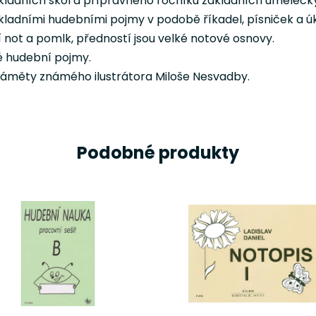
základních škol a přípravného ročníku základních umělecký
ladními hudebními pojmy v podobě říkadel, písniček a úko
 not a pomlk, předností jsou velké notové osnovy.
né hudební pojmy.
náměty známého ilustrátora Miloše Nesvadby.
Podobné produkty