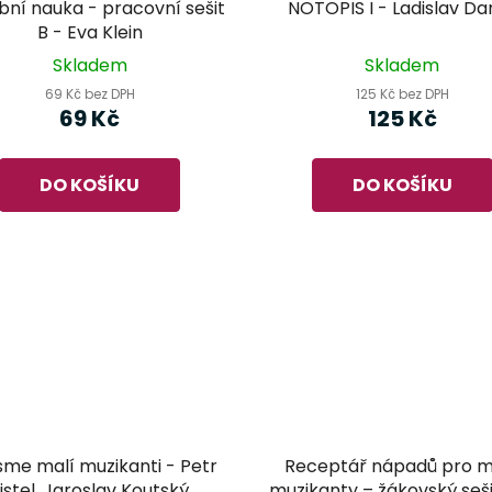
ní nauka - pracovní sešit
NOTOPIS I - Ladislav Dan
B - Eva Klein
Skladem
Skladem
69 Kč bez DPH
125 Kč bez DPH
69 Kč
125 Kč
DO KOŠÍKU
DO KOŠÍKU
sme malí muzikanti - Petr
Receptář nápadů pro m
istel, Jaroslav Koutský
muzikanty – žákovský seši