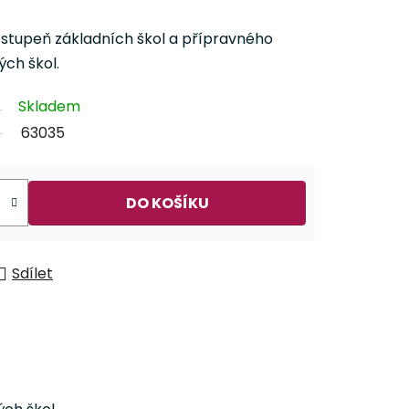
I. stupeň základních škol a přípravného
ch škol.
Skladem
63035
DO KOŠÍKU
Sdílet