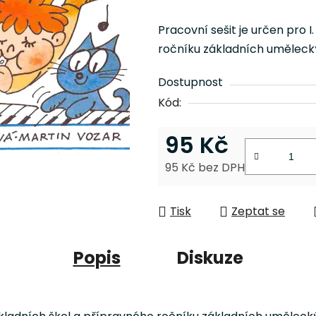
hodnocení
produktu
Pracovní sešit je určen pro 
je
ročníku základních umělecký
0,0
z
Dostupnost
5
Kód:
hvězdiček.
95 Kč
95 Kč bez DPH
Měrná cena:
Tisk
Zeptat se
Popis
Diskuze