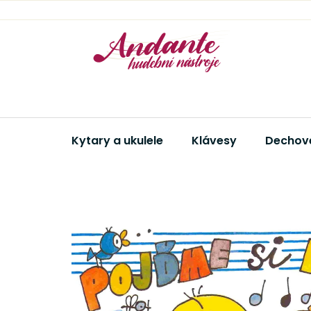
Přejít
na
obsah
Kytary a ukulele
Klávesy
Dechové