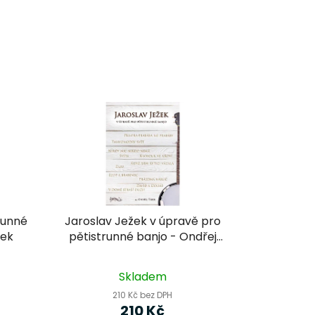
runné
Jaroslav Ježek v úpravě pro
rek
pětistrunné banjo - Ondřej
Šárek
Průměrné
Skladem
hodnocení
210 Kč bez DPH
produktu
210 Kč