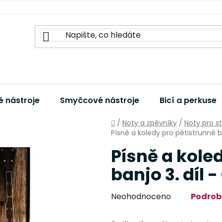
 nástroje
Smyčcové nástroje
Bicí a perkuse
Domů
/
Noty a zpěvníky
/
Noty pro s
Písně a koledy pro pětistrunné b
Písně a kole
banjo 3. díl 
Průměrné
Neohodnoceno
Podrob
hodnocení
produktu