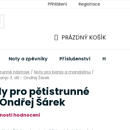
Přihlášení
Registrace
PRÁZDNÝ KOŠÍK
NÁKUPNÍ
KOŠÍK
Noty a zpěvníky
Příslušenství
Hudební dá
trunné nástroje
/
Noty pro banjo a mandolínu
/
anjo 3. díl - Ondřej Šárek
dy pro pětistrunné
- Ondřej Šárek
nosti hodnocení