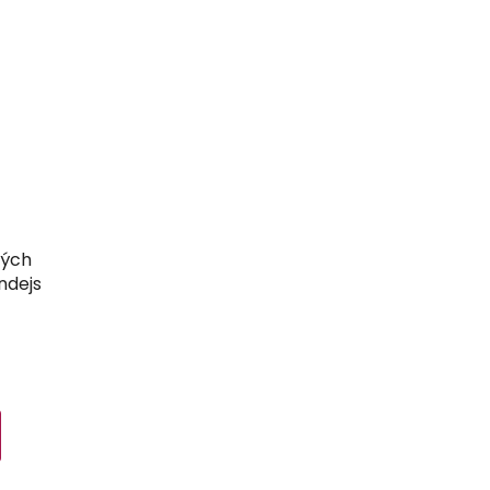
kých
ndejs