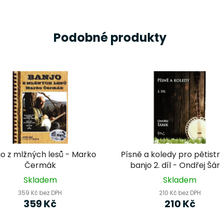
Podobné produkty
jo z mlžných lesů - Marko
Písně a koledy pro pětist
Čermák
banjo 2. díl - Ondřej Šá
Skladem
Skladem
359 Kč bez DPH
210 Kč bez DPH
359 Kč
210 Kč