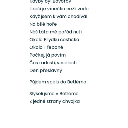
Kdyby byl Bavorov
Lepší je vínečko nežli voda
Když jsem k vám chodíval
Na bílé hoře
Náš táta mě pořád nutí
Okolo Frýdku cestička
Okolo Třeboně
Počkej, já povím
Čas radosti, veselosti
Den přeslavný
Půjdem spolu do Betléma
Slyšeli jsme v Betlémě
Z jedné strany chvojka