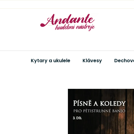
Přejít
na
obsah
Kytary a ukulele
Klávesy
Dechové