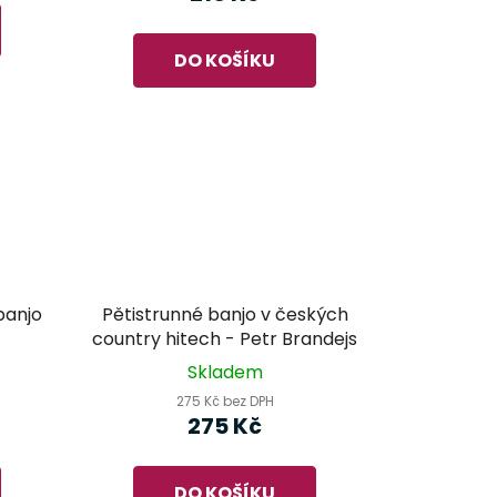
je
5,0
DO KOŠÍKU
z
5
hvězdiček.
banjo
Pětistrunné banjo v českých
country hitech - Petr Brandejs
Skladem
275 Kč bez DPH
275 Kč
DO KOŠÍKU