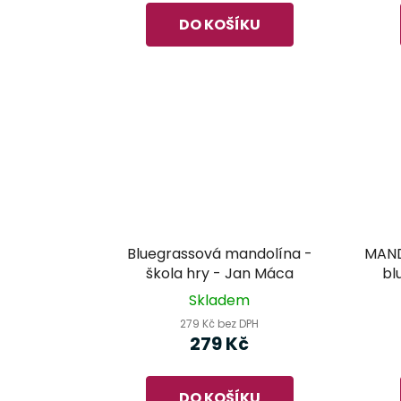
DO KOŠÍKU
Bluegrassová mandolína -
MAND
škola hry - Jan Máca
bl
Skladem
279 Kč bez DPH
279 Kč
DO KOŠÍKU