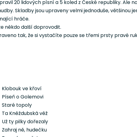
avil 20 lidových písní a 5 koled z České republiky. Ale na
hudby. Skladby jsou upraveny velmi jednoduše, většinou jen
nající hráče.
e někdo další doprovodit.
aveno tak, že si vystačíte pouze se třemi prsty pravé ru
Klobouk ve křoví
Píseň o Golemovi
Staré topoly
Ta Kněždubská věž
Už ty pilky dořezaly
Zahraj ně, hudečku