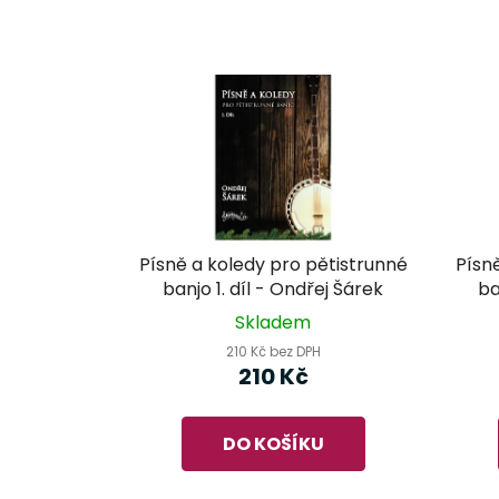
Písně a koledy pro pětistrunné
Písn
banjo 1. díl - Ondřej Šárek
ba
Skladem
210 Kč bez DPH
210 Kč
DO KOŠÍKU