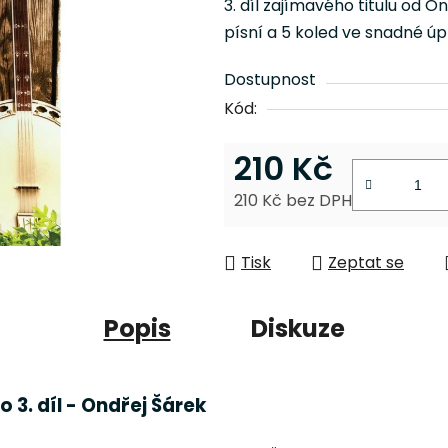
3. díl zajímavého titulu od 
je
písní a 5 koled ve snadné úp
0,0
z
Dostupnost
5
Kód:
hvězdiček.
210 Kč
210 Kč bez DPH
Měrná cena:
Tisk
Zeptat se
Popis
Diskuze
 3. díl - Ondřej Šárek