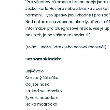
"Pro všechny zájemce o hru na banjo jsem upr
Ježka, Karla Hašlera nebo z klasiku z české 
harmonii. Tyto úpravy jsou vhodné i pro začí
Nad notami jsou zapsané akordy, ať vás můž
Informace pro bluegrasové hráče, vše je upr
bez nich, je na vašem rozhodnutí."
(uvádí Ondřej Šárek jeho notový materiál)
Seznam skladeb:
Bejvávalo
Červený šátečku
Co jste hasiči
Ja, keď se Janoško
Ej, veru nebudem
Holka modrooká