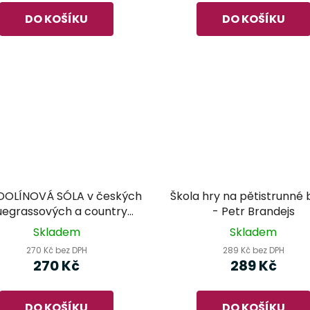
DO KOŠÍKU
DO KOŠÍKU
OLÍNOVÁ SÓLA v českých
Škola hry na pětistrunné 
uegrassových a country
- Petr Brandejs
hitech - Jan Máca
Skladem
Skladem
270 Kč bez DPH
289 Kč bez DPH
270 Kč
289 Kč
DO KOŠÍKU
DO KOŠÍKU