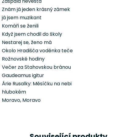
Zaspala nevěsta
Znám já jeden krásný zámek
já jsem muzikant
Komáři se ženili
Když jsem chodil do školy
Nestarej se, ženo má
Okolo Hradišča voděnka teče
Rožnovské hodiny
Večer za Stahovskou bránou
Gaudeamus igitur
Árie Rusalky: Měsíčku na nebi
hlubokém
Moravo, Moravo
Související produkty