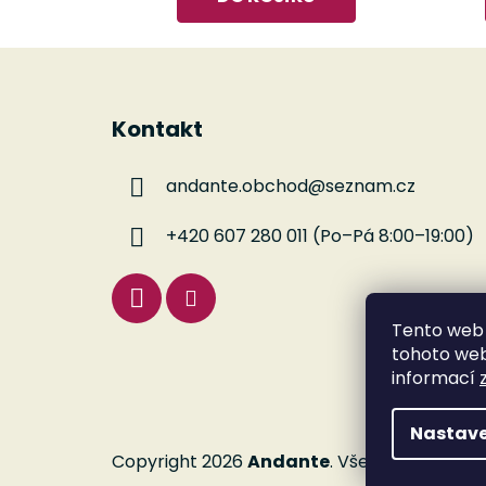
Z
á
Kontakt
p
a
andante.obchod
@
seznam.cz
t
í
+420 607 280 011 (Po–Pá 8:00–19:00)
Tento web 
tohoto webu
informací
Nastave
Copyright 2026
Andante
. Všechna práva v