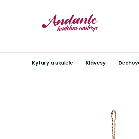
Přejít
na
obsah
Kytary a ukulele
Klávesy
Dechové