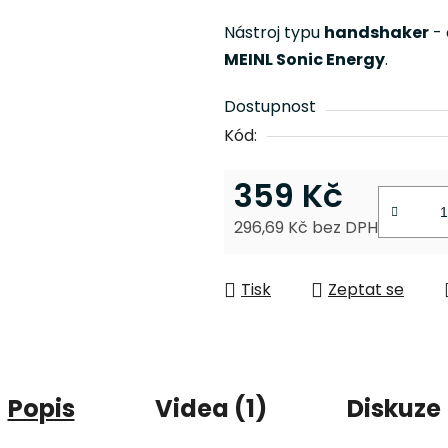
je
Nástroj typu
handshaker
- 
0,0
MEINL Sonic Energy
.
z
5
Dostupnost
hvězdiček.
Kód:
359 Kč
296,69 Kč bez DPH
Měrná cena:
Tisk
Zeptat se
Popis
Videa (1)
Diskuze