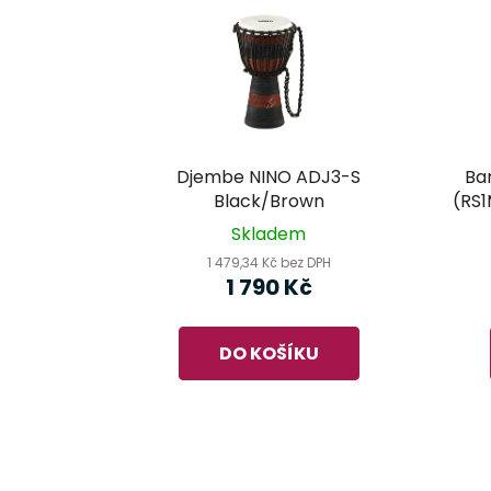
Djembe NINO ADJ3-S
Ba
Black/Brown
(RS1
Skladem
1 479,34 Kč bez DPH
1 790 Kč
DO KOŠÍKU