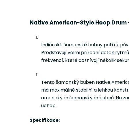
Native American-Style Hoop Drum - 
Indiánské šamanské bubny patří k půvo
Představují velmi přírodní dotek ryt
frekvencí, které doznívají několik sek
Tento šamanský buben Native American
má maximálně stabilní a lehkou konstru
amerických šamanských bubnů. Na zadn
úchop.
Specifikace: