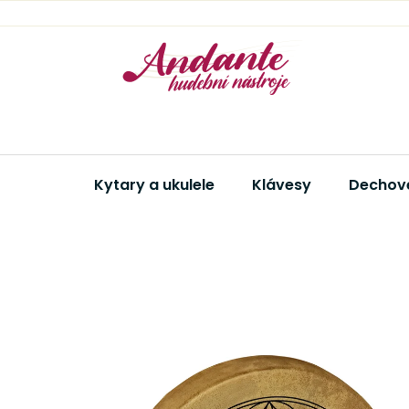
Přejít
na
obsah
Kytary a ukulele
Klávesy
Dechové