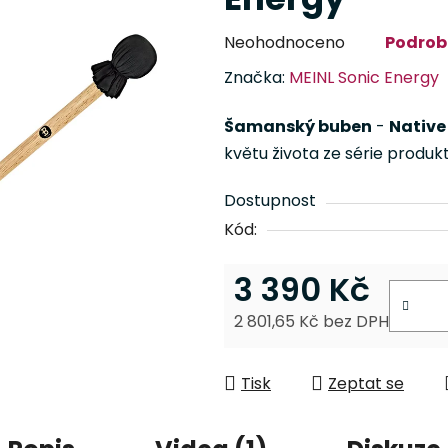
Průměrné
Neohodnoceno
Podrob
hodnocení
Značka:
MEINL Sonic Energy
produktu
je
Šamanský buben
-
Native
0,0
květu života ze série produk
z
5
Dostupnost
hvězdiček.
Kód:
3 390 Kč
2 801,65 Kč bez DPH
Měrná cena:
Tisk
Zeptat se