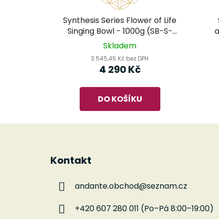
Synthesis Series Flower of Life
Singing Bowl - 1000g (SB-S-
a
FOL-1000) - MEINL Sonic Energy
Skladem
- tibetská mísa
3 545,45 Kč bez DPH
4 290 Kč
DO KOŠÍKU
Z
á
Kontakt
p
a
andante.obchod
@
seznam.cz
t
í
+420 607 280 011 (Po–Pá 8:00–19:00)