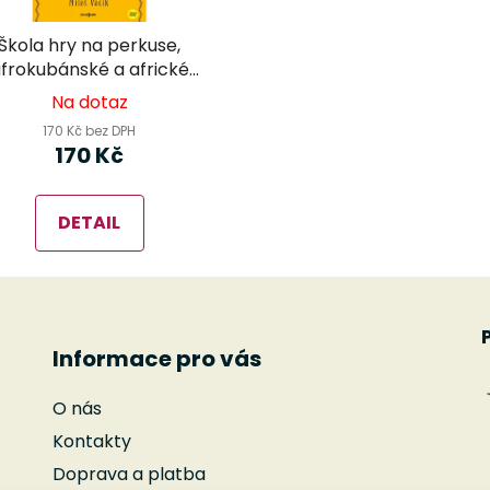
Škola hry na perkuse,
frokubánské a africké
nástroje - Miloš Vacík
Na dotaz
170 Kč bez DPH
170 Kč
DETAIL
Informace pro vás
O nás
Kontakty
Doprava a platba