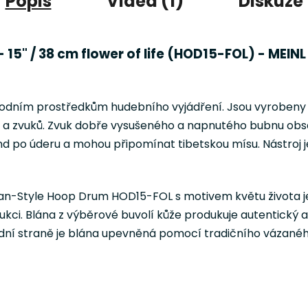
Popis
Videa (1)
Diskuze
15" / 38 cm flower of life (HOD15-FOL) - MEINL
dním prostředkům hudebního vyjádření. Jsou vyrobeny z 
mů a zvuků. Zvuk dobře vysušeného a napnutého bubnu obs
und po úderu a mohou připomínat tibetskou mísu. Nástroj j
-Style Hoop Drum HOD15-FOL s motivem květu života je 
kci. Blána z výběrové buvolí kůže produkuje autentický a 
í straně je blána upevněná pomocí tradičního vázaného