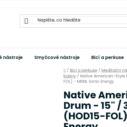
 nástroje
Smyčcové nástroje
Bicí a perkuse
Domů
/
Bicí a perkuse
/
Meditační ná
bubny
/
Native American-Style H
FOL) - MEINL Sonic Energy
Native Amer
Drum - 15" / 
(HOD15-FOL) 
Energy