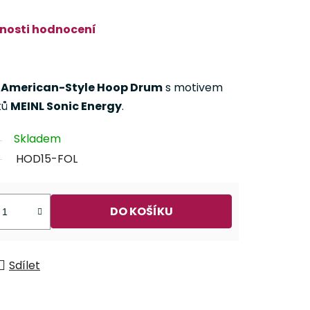
nosti hodnocení
 American-Style Hoop Drum
s motivem
tů
MEINL Sonic Energy
.
Skladem
HOD15-FOL
DO KOŠÍKU
Sdílet