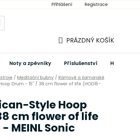
Přihlášení
Registrace
PRÁZDNÝ KOŠÍK
NÁKUPNÍ
KOŠÍK
Noty a zpěvníky
Příslušenství
Hudební dá
stroje
/
Meditační bubny
/
Rámové a šamanské
oop Drum - 15" / 38 cm flower of life (HOD15-
ican-Style Hoop
38 cm flower of life
- MEINL Sonic