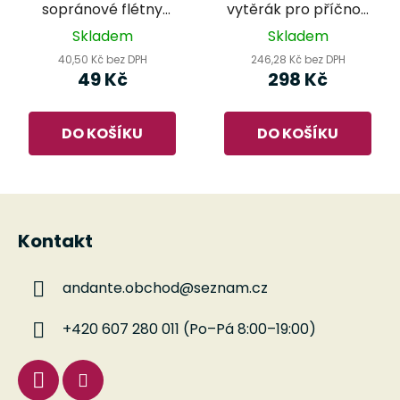
sopránové flétny
vytěrák pro příčnou
Helin HE1250
flétnu
Skladem
Skladem
40,50 Kč bez DPH
246,28 Kč bez DPH
49 Kč
298 Kč
DO KOŠÍKU
DO KOŠÍKU
Z
á
Kontakt
p
a
andante.obchod
@
seznam.cz
t
í
+420 607 280 011 (Po–Pá 8:00–19:00)