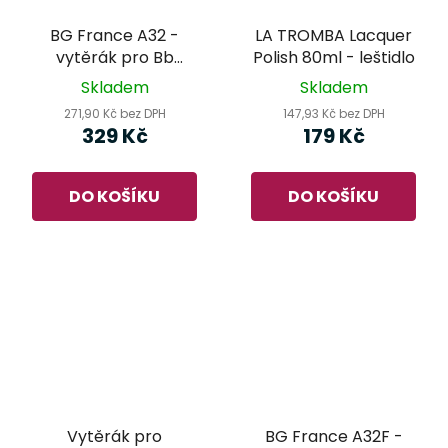
BG France A32 -
LA TROMBA Lacquer
vytěrák pro Bb
Polish 80ml - leštidlo
klarinet
Skladem
Skladem
271,90 Kč bez DPH
147,93 Kč bez DPH
329 Kč
179 Kč
DO KOŠÍKU
DO KOŠÍKU
Vytěrák pro
BG France A32F -