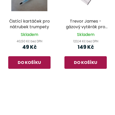
Čistící kartáček pro
Trevor James -
nátrubek trumpety
gázový vytěrák pro
flétnu
Skladem
Skladem
40,50 Kč bez DPH
123,14 Kč bez DPH
49 Kč
149 Kč
DO KOŠÍKU
DO KOŠÍKU