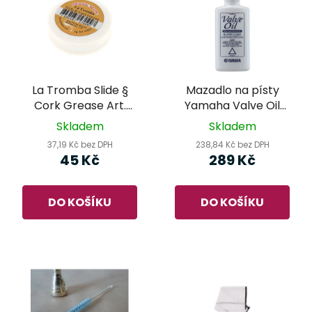
La Tromba Slide §
Mazadlo na písty
Cork Grease Art.
Yamaha Valve Oil
33001 - korkové
Synthetic Super Light
Skladem
Skladem
mazadlo
37,19 Kč bez DPH
238,84 Kč bez DPH
45 Kč
289 Kč
DO KOŠÍKU
DO KOŠÍKU