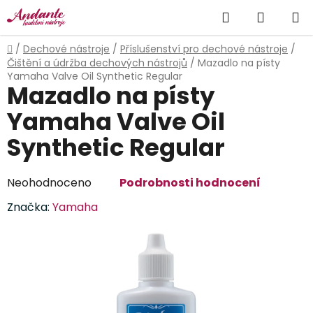
Přejít
Hledat
NÁKUP
na
obsah
KOŠÍK
Domů
/
Dechové nástroje
/
Příslušenství pro dechové nástroje
/
Čištění a údržba dechových nástrojů
/
Mazadlo na písty
Yamaha Valve Oil Synthetic Regular
Mazadlo na písty
Yamaha Valve Oil
Synthetic Regular
Průměrné
Neohodnoceno
Podrobnosti hodnocení
hodnocení
Značka:
Yamaha
produktu
je
0,0
z
5
hvězdiček.