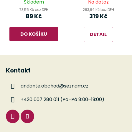
Skladem
Na dotaz
73,55 Kč bez DPH
263,64 Kč bez DPH
89 Kč
319 Kč
DO KOŠÍKU
DETAIL
Z
á
Kontakt
p
a
andante.obchod
@
seznam.cz
t
í
+420 607 280 011 (Po–Pá 8:00–19:00)