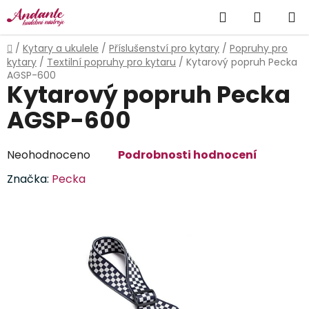
Přejít
Hledat
NÁKUP
na
obsah
KOŠÍK
Domů
/
Kytary a ukulele
/
Příslušenství pro kytary
/
Popruhy pro
kytary
/
Textilní popruhy pro kytaru
/
Kytarový popruh Pecka
AGSP-600
Kytarový popruh Pecka
AGSP-600
Průměrné
Neohodnoceno
Podrobnosti hodnocení
hodnocení
Značka:
Pecka
produktu
je
0,0
z
5
hvězdiček.