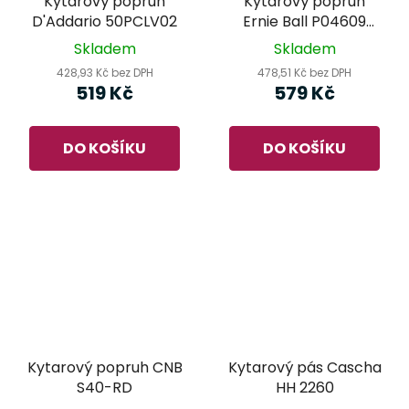
Kytarový popruh
Kytarový popruh
D'Addario 50PCLV02
Ernie Ball P04609
Albuquerque Blue
Skladem
Skladem
Jacquard
428,93 Kč bez DPH
478,51 Kč bez DPH
519 Kč
579 Kč
DO KOŠÍKU
DO KOŠÍKU
Kytarový popruh CNB
Kytarový pás Cascha
S40-RD
HH 2260