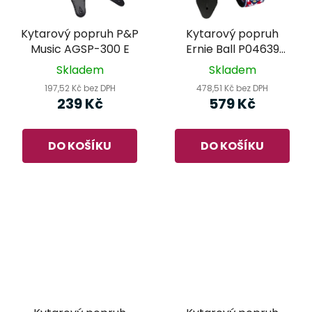
Kytarový popruh P&P
Kytarový popruh
Music AGSP-300 E
Ernie Ball P04639
Taos Fire Red
Skladem
Skladem
Jacquard
197,52 Kč bez DPH
478,51 Kč bez DPH
239 Kč
579 Kč
DO KOŠÍKU
DO KOŠÍKU