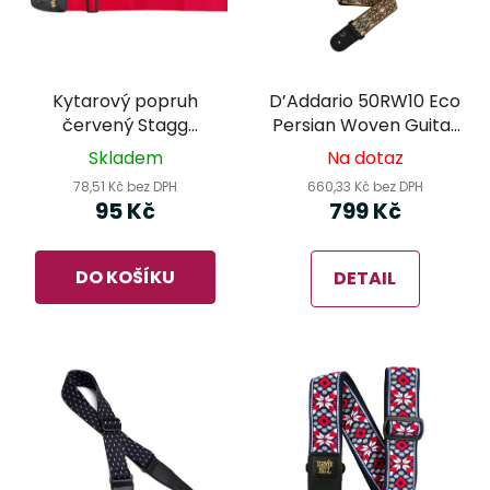
Kytarový popruh
D’Addario 50RW10 Eco
červený Stagg
Persian Woven Guitar
BJA006RD
Strap Black -
Skladem
Na dotaz
kytarový popruh
78,51 Kč bez DPH
660,33 Kč bez DPH
95 Kč
799 Kč
DO KOŠÍKU
DETAIL