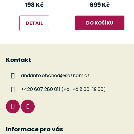
198 Kč
699 Kč
DO KOŠÍKU
DETAIL
Z
á
Kontakt
p
a
andante.obchod
@
seznam.cz
t
í
+420 607 280 011 (Po–Pá 8:00–19:00)
Informace pro vás