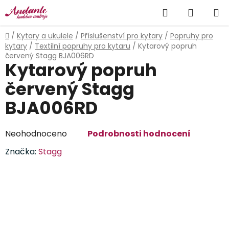
Přejít
Hledat
NÁKUP
na
obsah
KOŠÍK
Domů
/
Kytary a ukulele
/
Příslušenství pro kytary
/
Popruhy pro
kytary
/
Textilní popruhy pro kytaru
/
Kytarový popruh
červený Stagg BJA006RD
Kytarový popruh
červený Stagg
BJA006RD
Průměrné
Neohodnoceno
Podrobnosti hodnocení
hodnocení
Značka:
Stagg
produktu
je
0,0
z
5
hvězdiček.