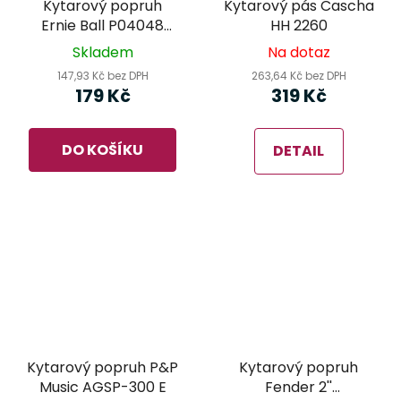
Kytarový popruh
Kytarový pás Cascha
Ernie Ball P04048
HH 2260
Olive Polypro
Skladem
Na dotaz
147,93 Kč bez DPH
263,64 Kč bez DPH
179 Kč
319 Kč
DO KOŠÍKU
DETAIL
Kytarový popruh P&P
Kytarový popruh
Music AGSP-300 E
Fender 2''