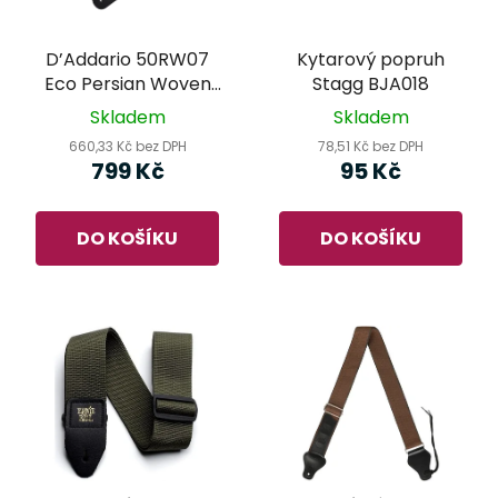
D’Addario 50RW07
Kytarový popruh
Eco Persian Woven
Stagg BJA018
Guitar Strap White –
Skladem
Skladem
kytarový popruh
660,33 Kč bez DPH
78,51 Kč bez DPH
799 Kč
95 Kč
DO KOŠÍKU
DO KOŠÍKU