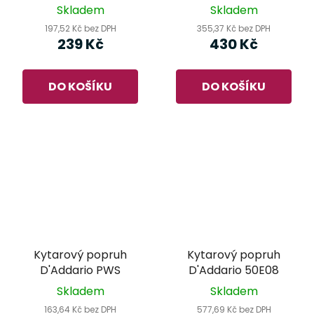
Monogrammed Strap
Skladem
Skladem
Red/White/Blue
197,52 Kč bez DPH
355,37 Kč bez DPH
239 Kč
430 Kč
DO KOŠÍKU
DO KOŠÍKU
Kytarový popruh
Kytarový popruh
D'Addario PWS
D'Addario 50E08
Skladem
Skladem
163,64 Kč bez DPH
577,69 Kč bez DPH