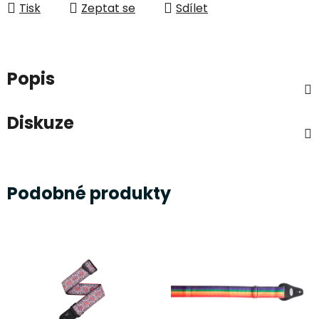
Tisk
Zeptat se
Sdílet
Popis
Diskuze
Podobné produkty