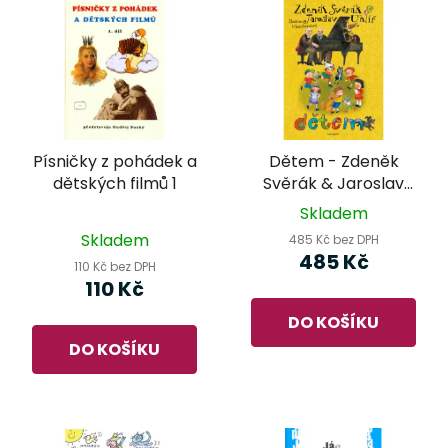
Písničky z pohádek a
Dětem - Zdeněk
dětských filmů 1
Svěrák & Jaroslav
Uhlíř
Skladem
Průměrné
Skladem
485 Kč bez DPH
hodnocení
485 Kč
110 Kč bez DPH
produktu
110 Kč
je
DO KOŠÍKU
2,0
DO KOŠÍKU
z
5
hvězdiček.