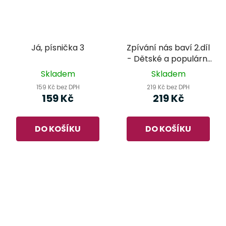
Já, písnička 3
Zpívání nás baví 2.díl
- Dětské a populární
písně v jednoduchém
Skladem
Skladem
dvojhlasu
159 Kč bez DPH
219 Kč bez DPH
159 Kč
219 Kč
DO KOŠÍKU
DO KOŠÍKU