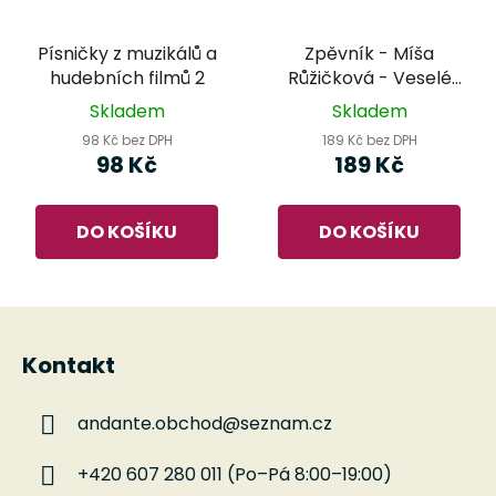
Písničky z muzikálů a
Zpěvník - Míša
hudebních filmů 2
Růžičková - Veselé
písničky pro kluky a
Skladem
Skladem
holčičky
98 Kč bez DPH
189 Kč bez DPH
98 Kč
189 Kč
DO KOŠÍKU
DO KOŠÍKU
Z
á
Kontakt
p
a
andante.obchod
@
seznam.cz
t
í
+420 607 280 011 (Po–Pá 8:00–19:00)