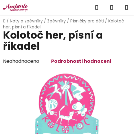
Přejít
Hledat
NÁKUP
na
obsah
KOŠÍK
Domů
/
Noty a zpěvníky
/
Zpěvníky
/
Písničky pro děti
/
Kolotoč
her, písní a říkadel
Kolotoč her, písní a
říkadel
Průměrné
Neohodnoceno
Podrobnosti hodnocení
hodnocení
produktu
je
0,0
z
5
hvězdiček.