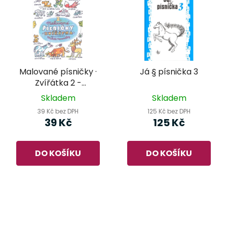
Malované písničky ·
Já § písnička 3
Zvířátka 2 -
omalovánky Miloše
Skladem
Skladem
Nesvadby
39 Kč bez DPH
125 Kč bez DPH
39 Kč
125 Kč
DO KOŠÍKU
DO KOŠÍKU