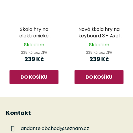
Škola hry na
Nová škola hry na
elektronické
keyboard 3 - Axel
klávesové nástroje -
Benthien
Skladem
Skladem
Radek Lička
239 Kč bez DPH
239 Kč bez DPH
239 Kč
239 Kč
DO KOŠÍKU
DO KOŠÍKU
Z
á
Kontakt
p
a
andante.obchod
@
seznam.cz
t