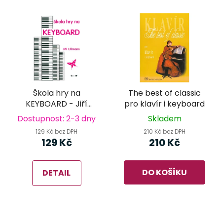
Škola hry na
The best of classic
KEYBOARD - Jiří
pro klavír i keyboard
Ullmann
Dostupnost: 2-3 dny
Skladem
129 Kč bez DPH
210 Kč bez DPH
129 Kč
210 Kč
DO KOŠÍKU
DETAIL