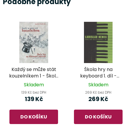
Podobné produkty
Každý se může stát
Škola hry na
kouzelníkem 1 - Škola
keyboard 1. díl -
hry na klávesové
Ladislav Němec
Skladem
Skladem
nástroje
139 Kč bez DPH
269 Kč bez DPH
139 Kč
269 Kč
DO KOŠÍKU
DO KOŠÍKU