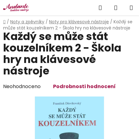
Přejít
Hledat
NÁKUP
na
obsah
KOŠÍK
Domů
/
Noty a zpěvníky
/
Noty pro klávesové nástroje
/
Každý se
může stát kouzelníkem 2 - Škola hry na klávesové nástroje
Každý se může stát
kouzelníkem 2 - Škola
hry na klávesové
nástroje
Průměrné
Neohodnoceno
Podrobnosti hodnocení
hodnocení
produktu
je
0,0
z
5