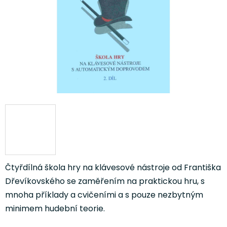
hvězdiček.
Čtyřdílná škola hry na klávesové nástroje od Františka
Dřevíkovského se zaměřením na praktickou hru, s
mnoha příklady a cvičeními a s pouze nezbytným
minimem hudební teorie.