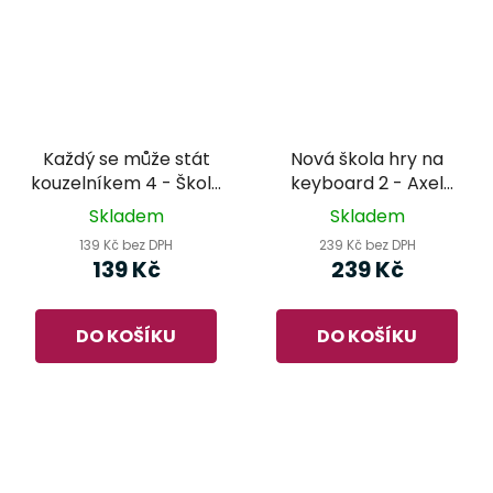
Každý se může stát
Nová škola hry na
kouzelníkem 4 - Škola
keyboard 2 - Axel
hry na klávesové
Benthien
Skladem
Skladem
nástroje
139 Kč bez DPH
239 Kč bez DPH
139 Kč
239 Kč
DO KOŠÍKU
DO KOŠÍKU