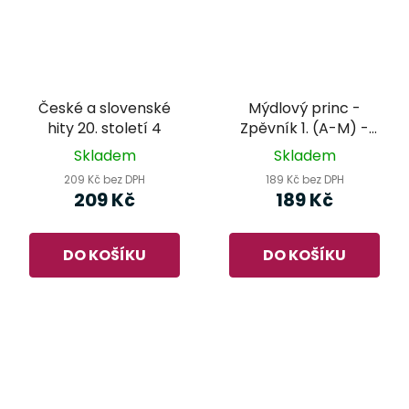
České a slovenské
Mýdlový princ -
hity 20. století 4
Zpěvník 1. (A-M) -
Václav Neckář
Skladem
Skladem
209 Kč bez DPH
189 Kč bez DPH
209 Kč
189 Kč
DO KOŠÍKU
DO KOŠÍKU