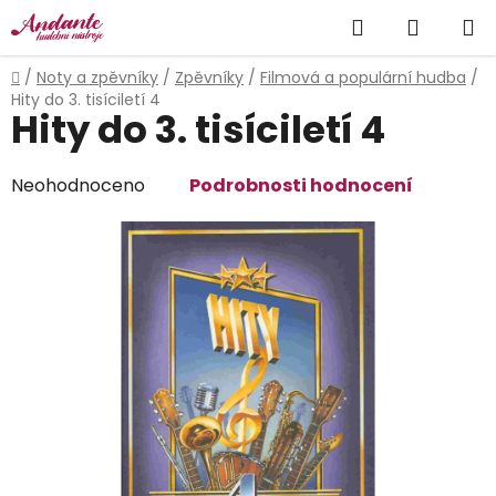
Přejít
Hledat
NÁKUP
na
obsah
KOŠÍK
Domů
/
Noty a zpěvníky
/
Zpěvníky
/
Filmová a populární hudba
/
Hity do 3. tisíciletí 4
Hity do 3. tisíciletí 4
Průměrné
Neohodnoceno
Podrobnosti hodnocení
hodnocení
produktu
je
0,0
z
5
hvězdiček.