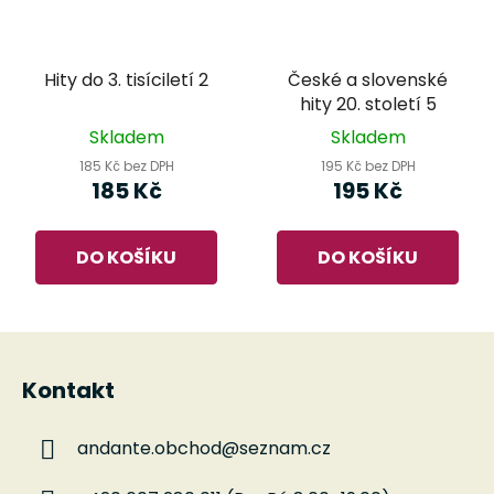
Hity do 3. tisíciletí 2
České a slovenské
hity 20. století 5
Skladem
Skladem
185 Kč bez DPH
195 Kč bez DPH
185 Kč
195 Kč
DO KOŠÍKU
DO KOŠÍKU
Z
á
Kontakt
p
a
andante.obchod
@
seznam.cz
t
í