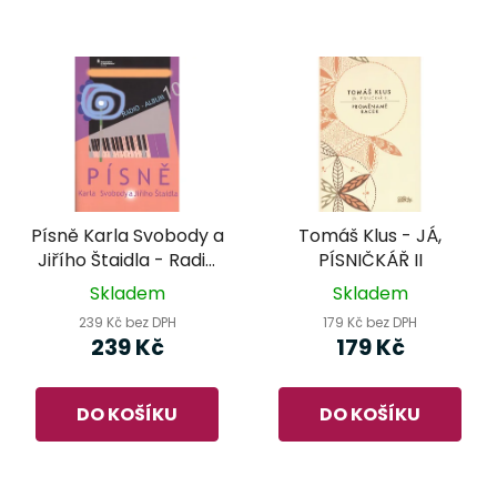
Písně Karla Svobody a
Tomáš Klus - JÁ,
Jiřího Štaidla - Radio
PÍSNIČKÁŘ II
Album 10
Skladem
Skladem
239 Kč bez DPH
179 Kč bez DPH
239 Kč
179 Kč
DO KOŠÍKU
DO KOŠÍKU