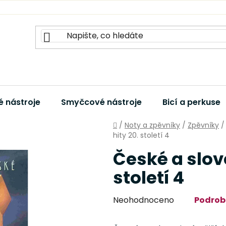
 nástroje
Smyčcové nástroje
Bicí a perkuse
Domů
/
Noty a zpěvníky
/
Zpěvníky
/
hity 20. století 4
České a slov
století 4
Průměrné
Neohodnoceno
Podrob
hodnocení
produktu