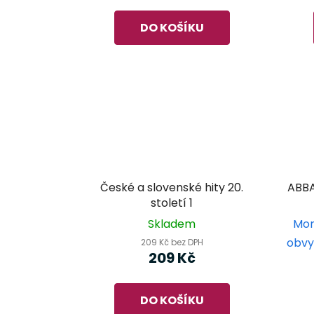
DO KOŠÍKU
České a slovenské hity 20.
ABBA
století 1
Skladem
Mom
obvy
209 Kč bez DPH
209 Kč
DO KOŠÍKU