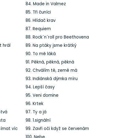
84. Made in Valmez
85. Tři čuníci
86. Hlídač krav
87. Requiem
88. Rock´n´roll pro Beethovena
t hrál
89. Na ptáky jsme krátký
90. To mě láká
91. Pěkná, pěkná, pěkná
92. Chválím tě, země má
93. Indiánská dýmka míru
94. Lepší časy
95. Veni domine
96. Krtek
stvá
97. Ty a já
sta
98. 1.signální
šímat víc
99. Zavři oči když se červenám
100. Nebe