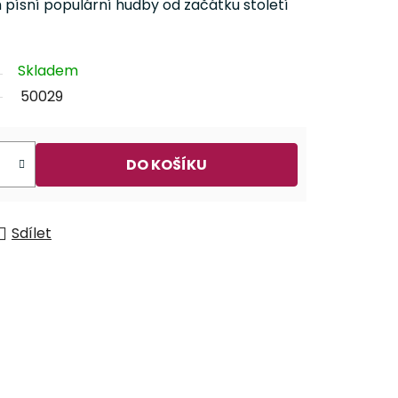
 písní populární hudby od začátku století
Skladem
50029
DO KOŠÍKU
Sdílet