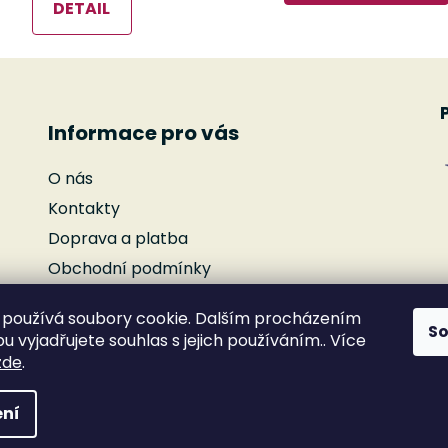
DETAIL
Informace pro vás
O nás
Kontakty
Doprava a platba
Obchodní podmínky
Podmínky ochrany osobních údajů
používá soubory cookie. Dalším procházením
Reklamace
S
 vyjadřujete souhlas s jejich používáním.. Více
Moje objednávka
zde
.
ní
yhrazena.