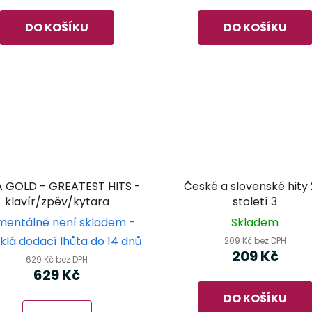
DO KOŠÍKU
DO KOŠÍKU
 GOLD - GREATEST HITS -
České a slovenské hity 
klavír/zpěv/kytara
století 3
entálně není skladem -
Skladem
klá dodací lhůta do 14 dnů
209 Kč bez DPH
209 Kč
629 Kč bez DPH
629 Kč
DO KOŠÍKU