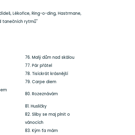
dídeš, Lékořice, Ring-o-ding, Hastrmane,
ed tanečních rytmů"
76. Malý dům nad skálou
77. Pár přátel
78. Tisíckrát krásnější
79. Carpe diem
jdem
80. Rozeznávám
81. Husličky
82. Sliby se maj plnit o
vánocích
83. Kým ťa mám