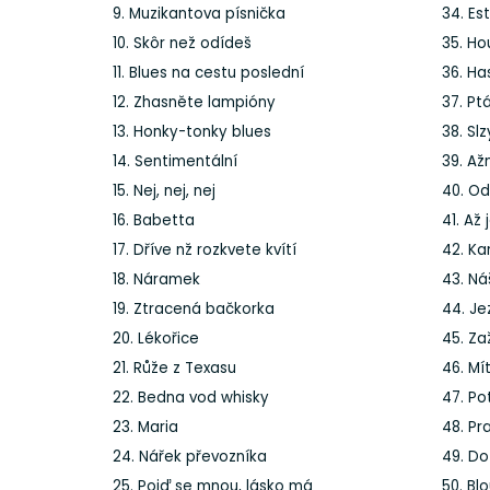
9. Muzikantova písnička
34. Es
10. Skôr než odídeš
35. H
11. Blues na cestu poslední
36. H
12. Zhasněte lampióny
37. Pt
13. Honky-tonky blues
38. Sl
14. Sentimentální
39. Až
15. Nej, nej, nej
40. O
16. Babetta
41. Až
17. Dříve nž rozkvete kvítí
42. K
18. Náramek
43. Ná
19. Ztracená bačkorka
44. Je
20. Lékořice
45. Za
21. Růže z Texasu
46. Mí
22. Bedna vod whisky
47. Po
23. Maria
48. Pr
24. Nářek převozníka
49. Do
25. Pojď se mnou, lásko má
50. Bl