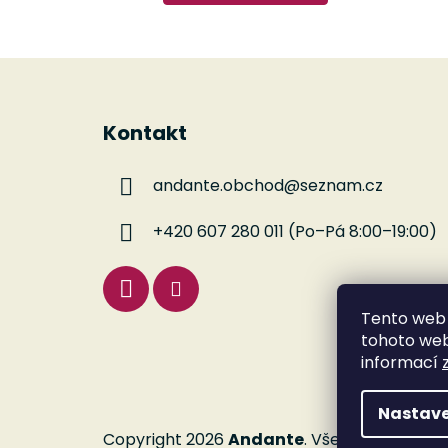
Z
á
Kontakt
p
a
andante.obchod
@
seznam.cz
t
í
+420 607 280 011 (Po–Pá 8:00–19:00)
Tento web 
tohoto webu
informací
Nastave
Copyright 2026
Andante
. Všechna práva v