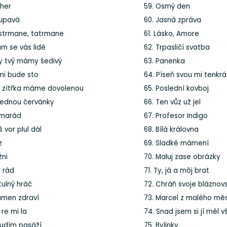
ther
59. Osmý den
oupavá
60. Jasná zpráva
astrmane, tatrmane
61. Lásko, Amore
ám se vás lidé
62. Trpasličí svatba
zy tvý mámy šedivý
63. Panenka
mi bude sto
64. Píseň svou mi tenkrá
d zítřka máme dovolenou
65. Poslední kovboj
 jednou červánky
66. Ten vůz už jel
amarád
67. Profesor Indigo
š vor plul dál
68. Bílá královna
z
69. Sladké mámení
žni
70. Maluj zase obrázky
t rád
71. Ty, já a môj brat
tulný hráč
72. Chráň svoje bláznov
amen zdraví
73. Marcel z malého mě
 re mi la
74. Snad jsem si jí měl v
oudím pasáží
75. Bylinky