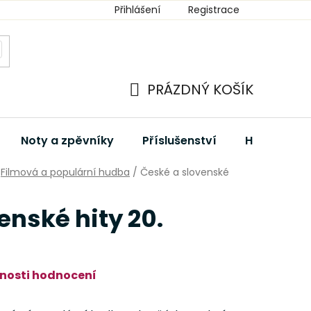
Přihlášení
Registrace
PRÁZDNÝ KOŠÍK
NÁKUPNÍ
KOŠÍK
Noty a zpěvníky
Příslušenství
Hudební dá
Filmová a populární hudba
/
České a slovenské
enské hity 20.
nosti hodnocení