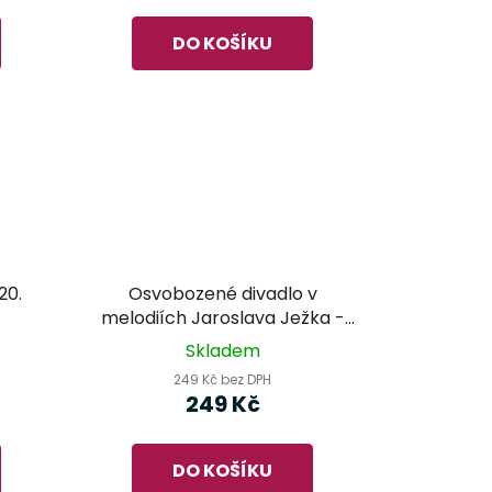
DO KOŠÍKU
20.
Osvobozené divadlo v
melodiích Jaroslava Ježka -
Radio Album 6
Skladem
249 Kč bez DPH
249 Kč
DO KOŠÍKU