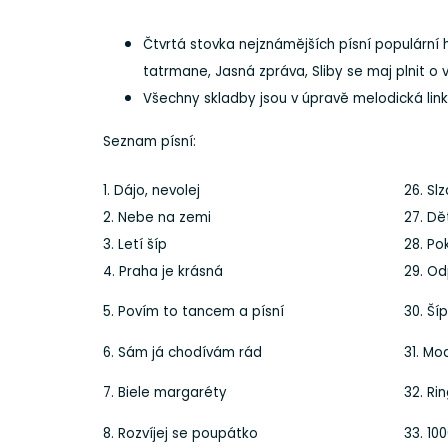
Čtvrtá stovka nejznámějších písní populární 
tatrmane, Jasná zpráva, Sliby se maj plnit o
Všechny skladby jsou v úpravě melodická lin
Seznam písní:
1. Dájo, nevolej
26. Sl
2. Nebe na zemi
27. Dě
3. Letí šíp
28. Po
4. Praha je krásná
29. Od
5. Povím to tancem a písní
30. Ší
6. Sám já chodívám rád
31. Mo
7. Biele margaréty
32. Ri
8. Rozvíjej se poupátko
33. 10