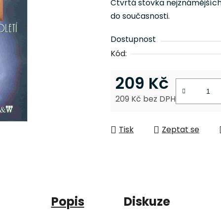
Čtvrtá stovka nejznámějších
je
do současnosti.
0,0
z
Dostupnost
5
Kód:
hvězdiček.
209 Kč
209 Kč bez DPH
Měrná cena:
Tisk
Zeptat se
Popis
Diskuze