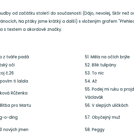
hudby od začátku století do současnosti (Dájo, nevolej, Skôr než o
 vánocích, Na ptáky jsme krátký a další) s vloženým grafem "Přehl
ka s textem a akordové značky.
za z tváře padá
51. Měla na očích brýle
tský oči
52. Bílé tulipány
koj č.26
53. To nic
povím ti lalala
54. Až
55. Podej mi ruku a pro
pková Růženka
Václavák
dlitba pro Martu
56. V slepých uličkách
ng-o-ding
57. Obyčejný muž
00 nových jmen
58. Peggy