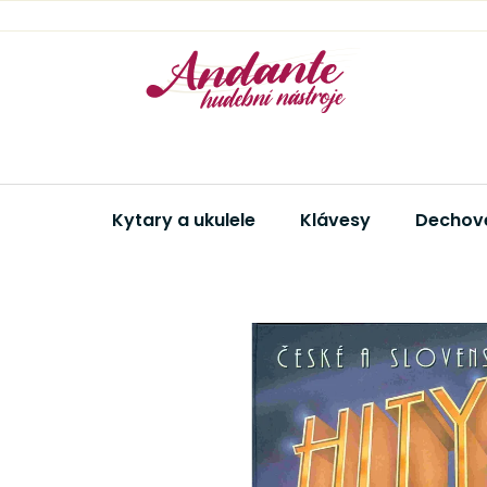
Přejít
na
obsah
Kytary a ukulele
Klávesy
Dechové