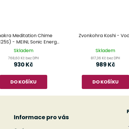
akra Meditation Chime
Zvonkohra Koshi - Vo
25S) - MEINL Sonic Energy
- zvonkohra
Skladem
Skladem
768,60 Kč bez DPH
817,36 Kč bez DPH
930 Kč
989 Kč
DO KOŠÍKU
DO KOŠÍKU
Informace pro vás