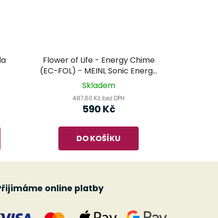
da
Flower of Life - Energy Chime
(EC-FOL) - MEINL Sonic Energy
- zvonkohra
Skladem
487,60 Kč bez DPH
590 Kč
DO KOŠÍKU
Přijímáme online platby