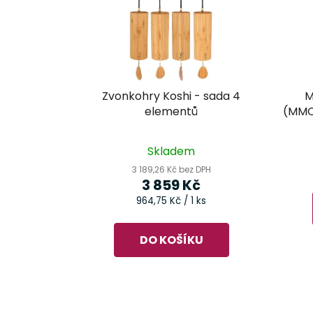
Zvonkohry Koshi - sada 4
M
elementů
(MMC
Průměrné
Skladem
hodnocení
3 189,26 Kč bez DPH
produktu
3 859 Kč
je
Měrná
964,75 Kč / 1 ks
cena:
1,0
z
DO KOŠÍKU
5
hvězdiček.