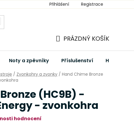
Přihlášení
Registrace
PRÁZDNÝ KOŠÍK
NÁKUPNÍ
KOŠÍK
Noty a zpěvníky
Příslušenství
Hudební dá
stroje
/
Zvonkohry a zvonky
/
Hand Chime Bronze
zvonkohra
Bronze (HC9B) -
Energy - zvonkohra
nosti hodnocení