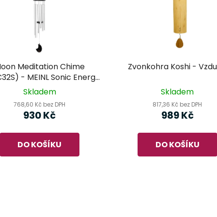
oon Meditation Chime
Zvonkohra Koshi - Vzd
32S) - MEINL Sonic Energy
- zvonkohra
Skladem
Skladem
768,60 Kč bez DPH
817,36 Kč bez DPH
930 Kč
989 Kč
DO KOŠÍKU
DO KOŠÍKU