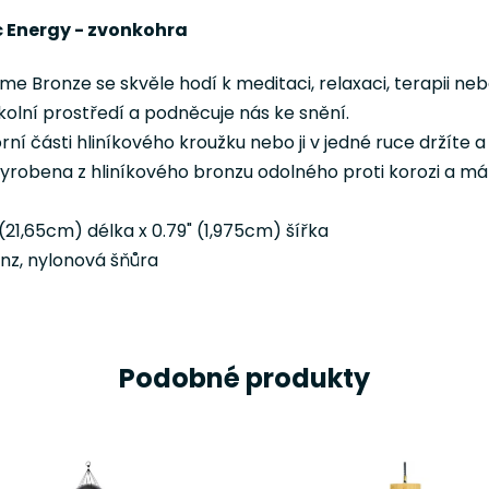
 Energy - zvonkohra
e Bronze se skvěle hodí k meditaci, relaxaci, terapii ne
okolní prostředí a podněcuje nás ke snění.
í části hliníkového kroužku nebo ji v jedné ruce držíte 
vyrobena z hliníkového bronzu odolného proti korozi a m
(21,65cm) délka x 0.79" (1,975cm) šířka
onz, nylonová šňůra
Podobné produkty