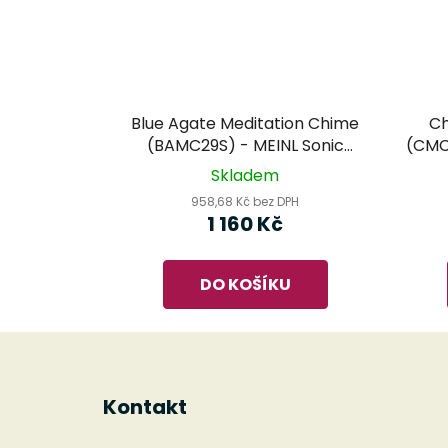
Blue Agate Meditation Chime
Ch
(BAMC29S) - MEINL Sonic
(CMC
Energy - zvonkohra
Skladem
958,68 Kč bez DPH
1 160 Kč
DO KOŠÍKU
Z
á
Kontakt
p
a