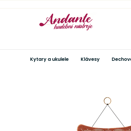
Přejít
na
obsah
Kytary a ukulele
Klávesy
Dechové