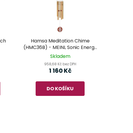
uch
Hamsa Meditation Chime
(HMC36B) - MEINL Sonic Energy
- zvonkohra
Skladem
958,68 Kč bez DPH
1 160 Kč
DO KOŠÍKU