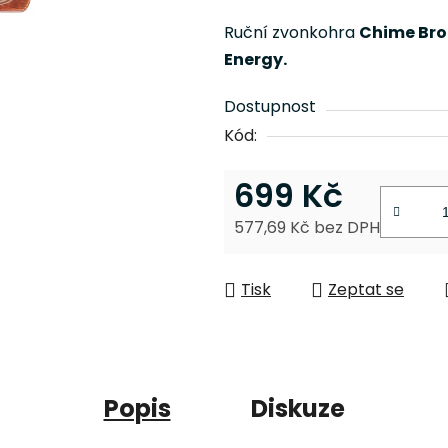
je
Ruční zvonkohra
Chime Bro
0,0
Energy.
z
5
Dostupnost
hvězdiček.
Kód:
699 Kč
577,69 Kč bez DPH
Měrná cena:
Tisk
Zeptat se
Popis
Diskuze