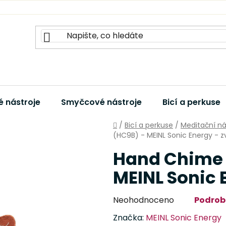
 nástroje
Smyčcové nástroje
Bicí a perkuse
Domů
/
Bicí a perkuse
/
Meditační ná
(HC9B) - MEINL Sonic Energy - 
Hand Chime 
MEINL Sonic 
Průměrné
Neohodnoceno
Podrob
hodnocení
Značka:
MEINL Sonic Energy
produktu