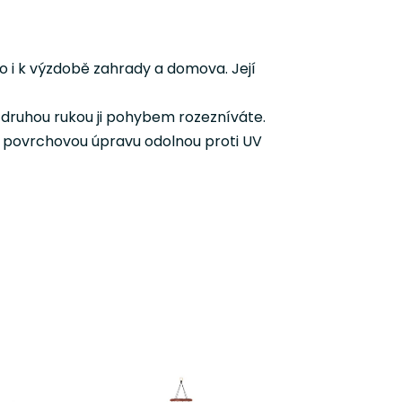
bo i k výzdobě zahrady a domova. Její
a druhou rukou ji pohybem rozezníváte.
á povrchovou úpravu odolnou proti UV