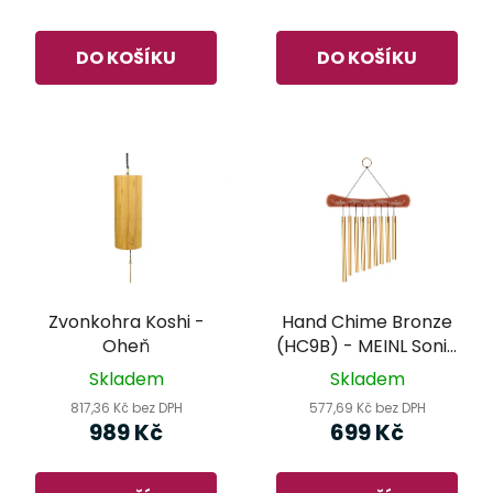
DO KOŠÍKU
DO KOŠÍKU
Zvonkohra Koshi -
Hand Chime Bronze
Oheň
(HC9B) - MEINL Sonic
Energy - zvonkohra
Skladem
Skladem
817,36 Kč bez DPH
577,69 Kč bez DPH
989 Kč
699 Kč