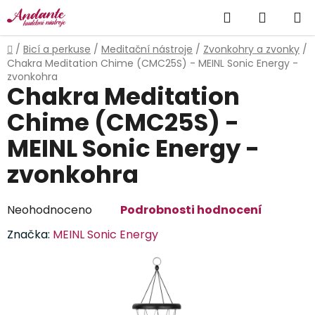
Přejít
Hledat
NÁKUP
na
obsah
KOŠÍK
Domů
/
Bicí a perkuse
/
Meditační nástroje
/
Zvonkohry a zvonky
/
Chakra Meditation Chime (CMC25S) - MEINL Sonic Energy -
zvonkohra
Chakra Meditation
Chime (CMC25S) -
MEINL Sonic Energy -
zvonkohra
Průměrné
Neohodnoceno
Podrobnosti hodnocení
hodnocení
Značka:
MEINL Sonic Energy
produktu
je
0,0
z