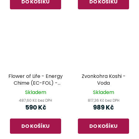
DO KOŠÍKU
DO KOŠÍKU
Flower of Life - Energy
Zvonkohra Koshi -
Chime (EC-FOL) -
Voda
MEINL Sonic Energy -
Skladem
Skladem
zvonkohra
487,60 Kč bez DPH
817,36 Kč bez DPH
590 Kč
989 Kč
DO KOŠÍKU
DO KOŠÍKU