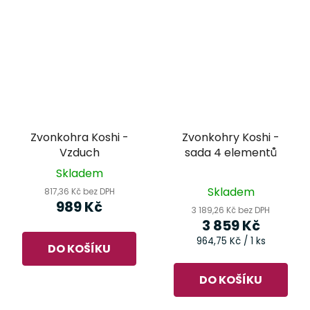
Zvonkohra Koshi -
Zvonkohry Koshi -
Vzduch
sada 4 elementů
Skladem
Průměrné
Skladem
817,36 Kč bez DPH
hodnocení
989 Kč
3 189,26 Kč bez DPH
produktu
3 859 Kč
je
Měrná
964,75 Kč / 1 ks
DO KOŠÍKU
cena:
1,0
z
DO KOŠÍKU
5