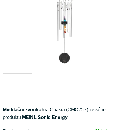
5
hvězdiček.
Meditační zvonkohra
Chakra (CMC25S) ze série
produktů
MEINL Sonic Energy
.