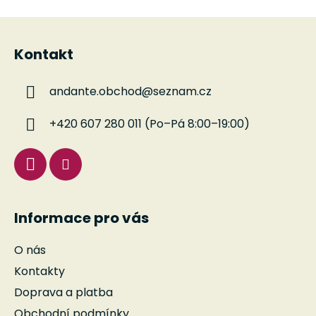
hvězdiček.
Z
á
Kontakt
p
a
andante.obchod
@
seznam.cz
t
í
+420 607 280 011 (Po–Pá 8:00–19:00)
Informace pro vás
O nás
Kontakty
Doprava a platba
Obchodní podmínky