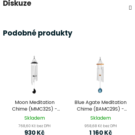
Diskuze
Podobné produkty
Moon Meditation
Blue Agate Meditation
Chime (MMC32S) -
Chime (BAMC29S) -
MEINL Sonic Energy -
MEINL Sonic Energy -
Skladem
Skladem
zvonkohra
zvonkohra
768,60 Kč bez DPH
958,68 Kč bez DPH
930 Kč
1 160 Kč