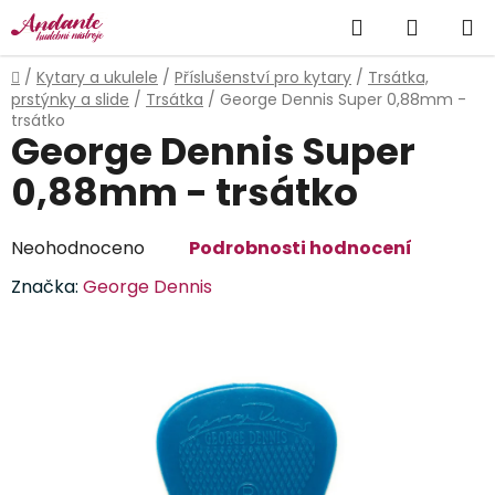
Přejít
Hledat
NÁKUP
na
obsah
KOŠÍK
Domů
/
Kytary a ukulele
/
Příslušenství pro kytary
/
Trsátka,
prstýnky a slide
/
Trsátka
/
George Dennis Super 0,88mm -
trsátko
George Dennis Super
0,88mm - trsátko
Průměrné
Neohodnoceno
Podrobnosti hodnocení
hodnocení
Značka:
George Dennis
produktu
je
0,0
z
5
hvězdiček.