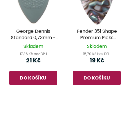
George Dennis
Fender 351 Shape
Standard 0,73mm -
Premium Picks
trsátko
Abalone Medium -
Skladem
Skladem
trsátko
17,36 Kč bez DPH
15,70 Kč bez DPH
21 Kč
19 Kč
DO KOŠÍKU
DO KOŠÍKU