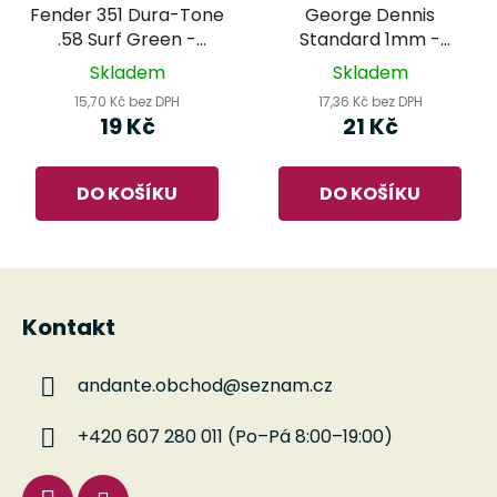
Fender 351 Dura-Tone
George Dennis
.58 Surf Green -
Standard 1mm -
trsátko
trsátko
Skladem
Skladem
15,70 Kč bez DPH
17,36 Kč bez DPH
19 Kč
21 Kč
DO KOŠÍKU
DO KOŠÍKU
Z
á
Kontakt
p
a
andante.obchod
@
seznam.cz
t
í
+420 607 280 011 (Po–Pá 8:00–19:00)