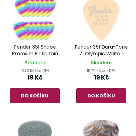
Fender 351 Shape
Fender 351 Dura-Tone
Premium Picks Thin
.71 Olympic White -
Rainbow - trsátko
trsátko
Skladem
Skladem
15,70 Kč bez DPH
15,70 Kč bez DPH
19 Kč
19 Kč
DO KOŠÍKU
DO KOŠÍKU