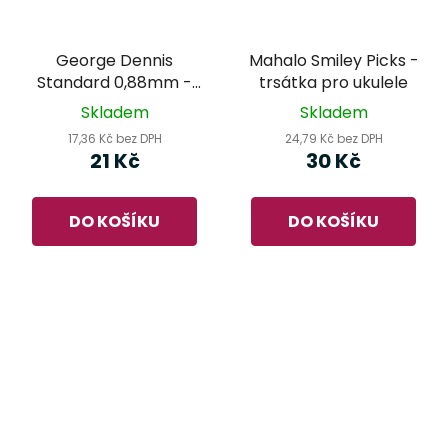
George Dennis
Mahalo Smiley Picks -
Standard 0,88mm -
trsátka pro ukulele
trsátko
Skladem
Skladem
17,36 Kč bez DPH
24,79 Kč bez DPH
21 Kč
30 Kč
DO KOŠÍKU
DO KOŠÍKU