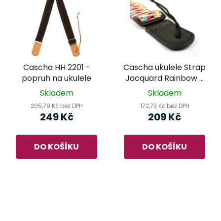
Cascha HH 2201 -
Cascha ukulele Strap
popruh na ukulele
Jacquard Rainbow -
popruh na ukulele
Skladem
Skladem
205,79 Kč bez DPH
172,73 Kč bez DPH
249 Kč
209 Kč
DO KOŠÍKU
DO KOŠÍKU