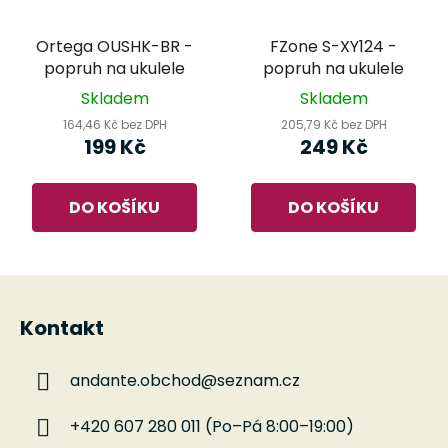
Ortega OUSHK-BR -
FZone S-XY124 -
popruh na ukulele
popruh na ukulele
Skladem
Skladem
164,46 Kč bez DPH
205,79 Kč bez DPH
199 Kč
249 Kč
DO KOŠÍKU
DO KOŠÍKU
Z
á
Kontakt
p
a
andante.obchod
@
seznam.cz
t
í
+420 607 280 011 (Po–Pá 8:00–19:00)