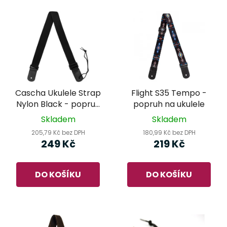
Cascha Ukulele Strap
Flight S35 Tempo -
Nylon Black - popruh
popruh na ukulele
na ukulele
Skladem
Skladem
205,79 Kč bez DPH
180,99 Kč bez DPH
249 Kč
219 Kč
DO KOŠÍKU
DO KOŠÍKU