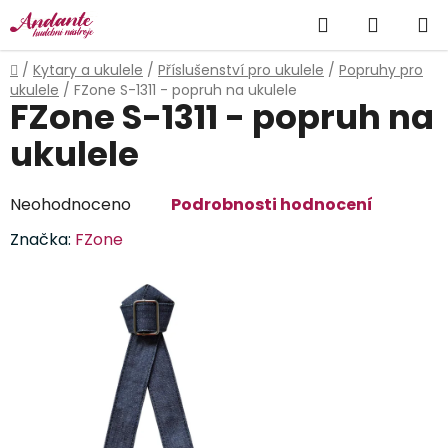
Přejít
Hledat
NÁKUP
na
obsah
KOŠÍK
Domů
/
Kytary a ukulele
/
Příslušenství pro ukulele
/
Popruhy pro
ukulele
/
FZone S-1311 - popruh na ukulele
FZone S-1311 - popruh na
ukulele
Průměrné
Neohodnoceno
Podrobnosti hodnocení
hodnocení
Značka:
FZone
produktu
je
0,0
z
5
hvězdiček.