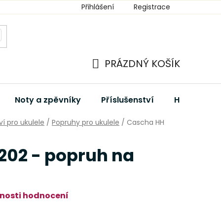
Přihlášení
Registrace
PRÁZDNÝ KOŠÍK
NÁKUPNÍ
KOŠÍK
Noty a zpěvníky
Příslušenství
Hudební dá
ví pro ukulele
/
Popruhy pro ukulele
/
Cascha HH
202 - popruh na
nosti hodnocení