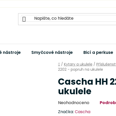
 nástroje
Smyčcové nástroje
Bicí a perkuse
Domů
/
Kytary a ukulele
/
Příslušenst
2202 - popruh na ukulele
Cascha HH 2
ukulele
Průměrné
Neohodnoceno
Podrob
hodnocení
Značka:
Cascha
produktu