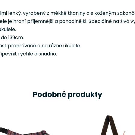
lmi lehký, vyrobený z měkké tkaniny a s koženým zakonče
le je hraní příjemnější a pohodlnější. Speciálně na živá v
kulele.
 do 139cm.
ost přehrávače a na různé ukulele.
ipevnit rychle a snadno.
Podobné produkty