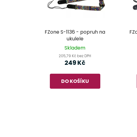
FZone S-1136 - popruh na
FZ
ukulele
Skladem
205,79 Kč bez DPH
249 Kč
DO KOŠÍKU