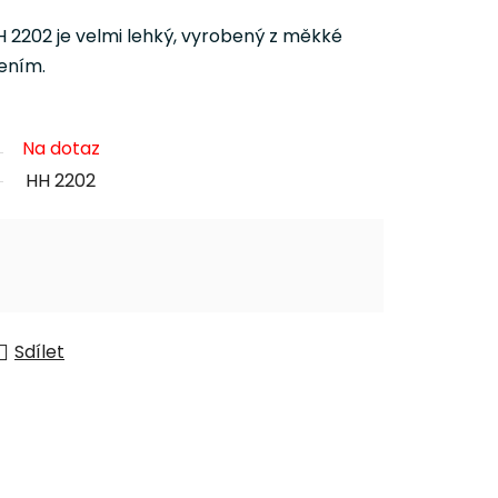
 2202 je velmi lehký, vyrobený z měkké
ením.
Na dotaz
HH 2202
Sdílet