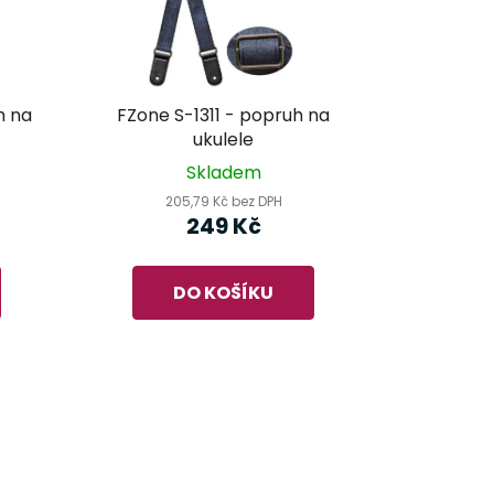
h na
FZone S-1311 - popruh na
ukulele
Skladem
205,79 Kč bez DPH
249 Kč
DO KOŠÍKU