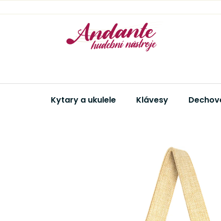
Přejít
na
obsah
Kytary a ukulele
Klávesy
Dechové