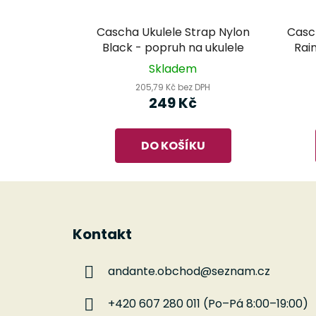
Cascha Ukulele Strap Nylon
Casc
Black - popruh na ukulele
Rai
Skladem
205,79 Kč bez DPH
249 Kč
DO KOŠÍKU
Z
á
Kontakt
p
a
andante.obchod
@
seznam.cz
t
í
+420 607 280 011 (Po–Pá 8:00–19:00)