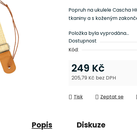
je
Popruh na ukulele Cascha HH
0,0
tkaniny a s koženým zakonč
z
5
Položka byla vyprodána…
hvězdiček.
Dostupnost
Kód:
249 Kč
205,79 Kč bez DPH
Měrná cena:
Tisk
Zeptat se
Popis
Diskuze