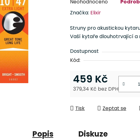
Neohodnoceno
Podrob
hodnocení
Značka:
Elixir
produktu
je
Struny pro akustickou kytar
0,0
Vaší kytaře dlouhotrvající a
z
5
Dostupnost
hvězdiček.
Kód:
459 Kč
379,34 Kč bez DPH
Měrná cena:
Tisk
Zeptat se
Popis
Diskuze