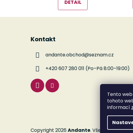
DETAIL
Z
á
Kontakt
p
a
andante.obchod
@
seznam.cz
t
í
+420 607 280 011 (Po–Pá 8:00–19:00)
Tento web 
tohoto webu
informací
Nastave
Copyright 2026
Andante
. Všechna práva v