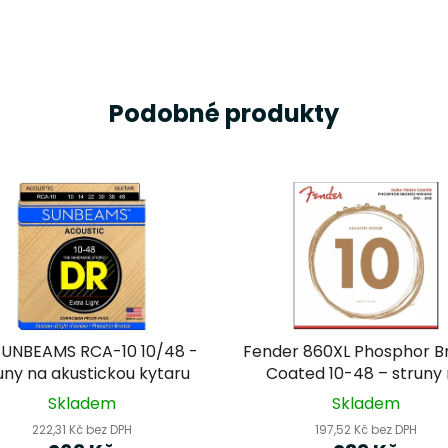
Podobné produkty
SUNBEAMS RCA-10 10/48 -
Fender 860XL Phosphor B
uny na akustickou kytaru
Coated 10-48 – struny
akustickou kytaru
Skladem
Skladem
222,31 Kč bez DPH
197,52 Kč bez DPH