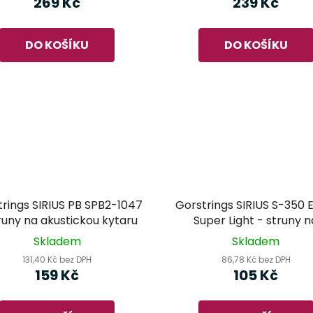
269 Kč
239 Kč
DO KOŠÍKU
DO KOŠÍKU
trings SIRIUS PB SPB2-1047
Gorstrings SIRIUS S-350 
runy na akustickou kytaru
Super Light - struny n
akustickou kytaru
Skladem
Skladem
131,40 Kč bez DPH
86,78 Kč bez DPH
159 Kč
105 Kč