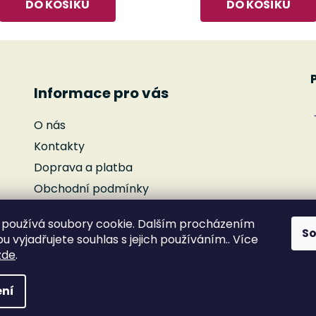
DO KOŠÍKU
DO KOŠÍKU
Informace pro vás
O nás
Kontakty
Doprava a platba
Obchodní podmínky
Podmínky ochrany osobních údajů
používá soubory cookie. Dalším procházením
Reklamace
S
 vyjadřujete souhlas s jejich používáním.. Více
Moje objednávka
zde
.
ní
yhrazena.