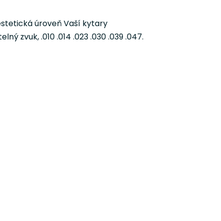
estetická úroveň Vaší kytary
ý zvuk, .010 .014 .023 .030 .039 .047.