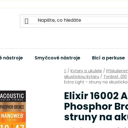
 nástroje
Smyčcové nástroje
Bicí a perkuse
Domů
/
Kytary a ukulele
/
Příslušenst
akustickou kytaru
/
Tvrdost .010
Extra Light - struny na akustick
Elixir 16002
Phosphor Bro
struny na ak
Průměrné