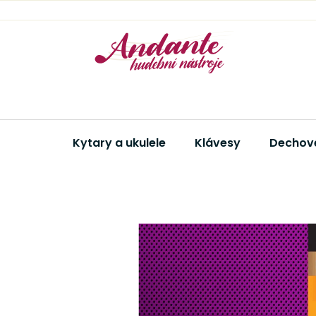
Přejít
na
obsah
Kytary a ukulele
Klávesy
Dechové