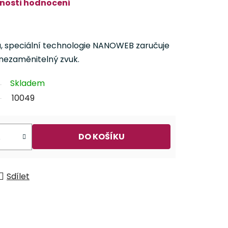
nosti hodnocení
u, speciální technologie NANOWEB zaručuje
 nezaměnitelný zvuk.
Skladem
10049
DO KOŠÍKU
Sdílet