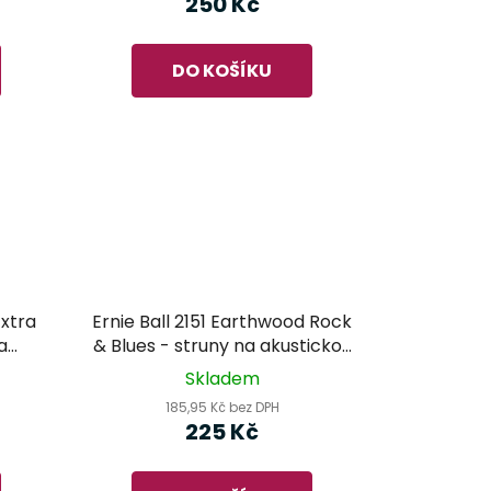
250 Kč
DO KOŠÍKU
Extra
Ernie Ball 2151 Earthwood Rock
a
& Blues - struny na akustickou
kytaru
Skladem
185,95 Kč bez DPH
225 Kč