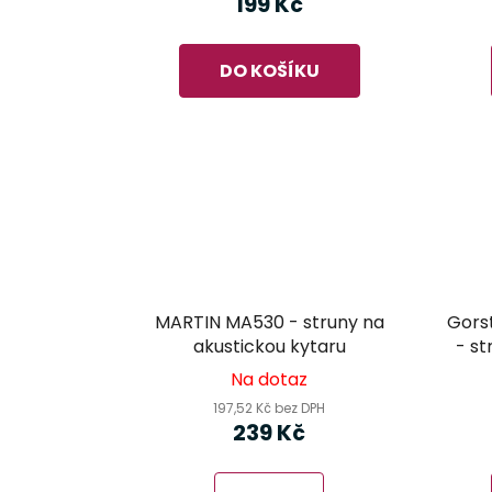
199 Kč
DO KOŠÍKU
MARTIN MA530 - struny na
Gors
akustickou kytaru
- st
Na dotaz
197,52 Kč bez DPH
239 Kč