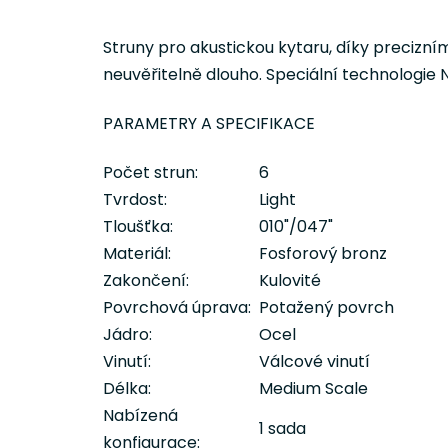
Struny pro akustickou kytaru, díky precizn
neuvěřitelně dlouho. Speciální technologie N
PARAMETRY A SPECIFIKACE
Počet strun:
6
Tvrdost:
Light
Tloušťka:
010"/047"
Materiál:
Fosforový bronz
Zakončení:
Kulovité
Povrchová úprava:
Potažený povrch
Jádro:
Ocel
Vinutí:
Válcové vinutí
Délka:
Medium Scale
Nabízená
1 sada
konfigurace: