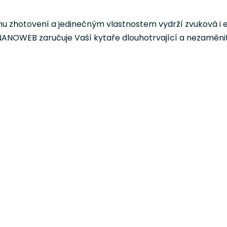
ímu zhotovení a jedinečným vlastnostem vydrží zvuková i 
ANOWEB zaručuje Vaší kytaře dlouhotrvající a nezaměniteln