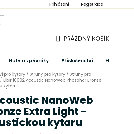
Přihlášení
Registrace
PRÁZDNÝ KOŠÍK
NÁKUPNÍ
KOŠÍK
Noty a zpěvníky
Příslušenství
Hudební dá
ví pro kytary
/
Struny pro kytary
/
Struny pro
/
Elixir 16002 Acoustic NanoWeb Phosphor Bronze
ou kytaru
 Acoustic NanoWeb
nze Extra Light -
ustickou kytaru