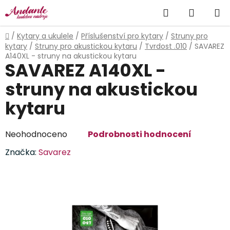
Přejít
Hledat
NÁKUP
na
obsah
KOŠÍK
Domů
/
Kytary a ukulele
/
Příslušenství pro kytary
/
Struny pro
kytary
/
Struny pro akustickou kytaru
/
Tvrdost .010
/
SAVAREZ
A140XL - struny na akustickou kytaru
SAVAREZ A140XL -
struny na akustickou
kytaru
Průměrné
Neohodnoceno
Podrobnosti hodnocení
hodnocení
Značka:
Savarez
produktu
je
0,0
z
5
hvězdiček.