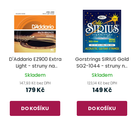
D'Addario EZ900 Extra
Gorstrings SIRIUS Gold
Light - struny na
SG2-1044 - struny na
akustickou kytaru
akustickou kytaru
Skladem
Skladem
147,93 Kč bez DPH
123,14 Kč bez DPH
179 Kč
149 Kč
DO KOŠÍKU
DO KOŠÍKU