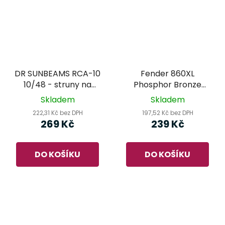
DR SUNBEAMS RCA-10
Fender 860XL
10/48 - struny na
Phosphor Bronze
akustickou kytaru
Coated 10-48 –
Skladem
Skladem
struny na akustickou
222,31 Kč bez DPH
197,52 Kč bez DPH
kytaru
269 Kč
239 Kč
DO KOŠÍKU
DO KOŠÍKU