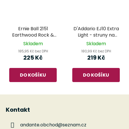
Ernie Ball 2151
D'Addario EJ10 Extra
Earthwood Rock &
Light - struny na
Blues - struny na
akustickou kytaru
Skladem
Skladem
akustickou kytaru
185,95 Kč bez DPH
180,99 Kč bez DPH
225 Kč
219 Kč
DO KOŠÍKU
DO KOŠÍKU
Z
á
Kontakt
p
a
andante.obchod
@
seznam.cz
t