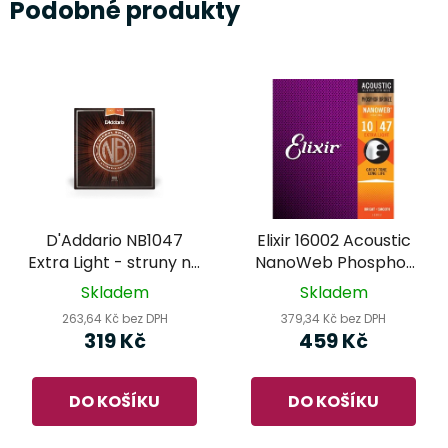
Podobné produkty
D'Addario NB1047
Elixir 16002 Acoustic
Extra Light - struny na
NanoWeb Phosphor
akustickou kytaru
Bronze Extra Light -
Skladem
Skladem
struny na akustickou
263,64 Kč bez DPH
379,34 Kč bez DPH
kytaru
319 Kč
459 Kč
DO KOŠÍKU
DO KOŠÍKU