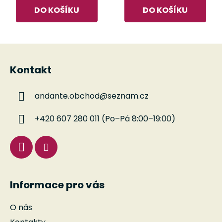
DO KOŠÍKU
DO KOŠÍKU
Z
á
Kontakt
p
a
andante.obchod
@
seznam.cz
t
í
+420 607 280 011 (Po–Pá 8:00–19:00)
Informace pro vás
O nás