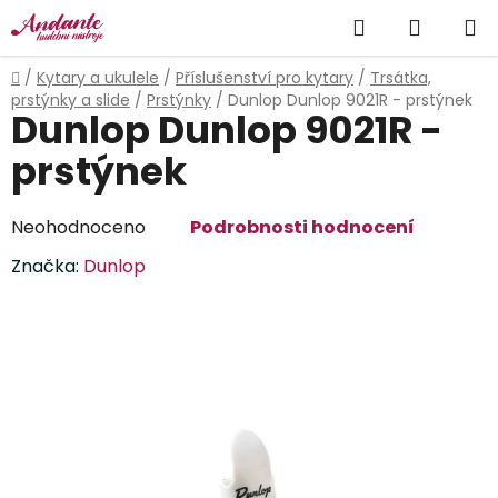
Přejít
Hledat
NÁKUP
na
obsah
KOŠÍK
Domů
/
Kytary a ukulele
/
Příslušenství pro kytary
/
Trsátka,
prstýnky a slide
/
Prstýnky
/
Dunlop Dunlop 9021R - prstýnek
Dunlop Dunlop 9021R -
prstýnek
Průměrné
Neohodnoceno
Podrobnosti hodnocení
hodnocení
Značka:
Dunlop
produktu
je
0,0
z
5
hvězdiček.