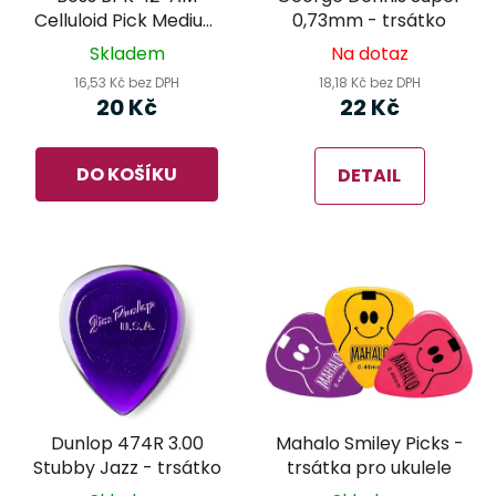
Celluloid Pick Medium
0,73mm - trsátko
Abalone - trsátko
Skladem
Na dotaz
16,53 Kč bez DPH
18,18 Kč bez DPH
20 Kč
22 Kč
DO KOŠÍKU
DETAIL
Dunlop 474R 3.00
Mahalo Smiley Picks -
Stubby Jazz - trsátko
trsátka pro ukulele