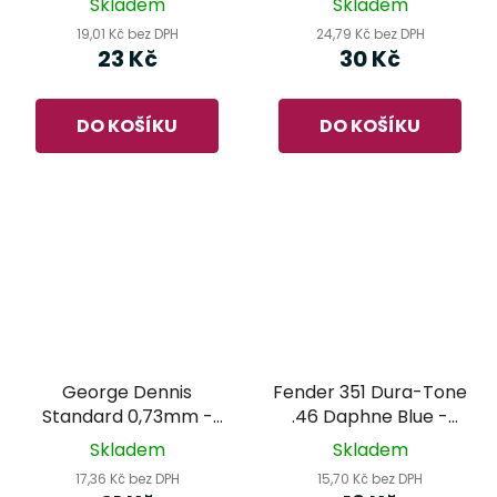
Skladem
Skladem
19,01 Kč bez DPH
24,79 Kč bez DPH
23 Kč
30 Kč
DO KOŠÍKU
DO KOŠÍKU
George Dennis
Fender 351 Dura-Tone
Standard 0,73mm -
.46 Daphne Blue -
trsátko
trsátko
Skladem
Skladem
17,36 Kč bez DPH
15,70 Kč bez DPH