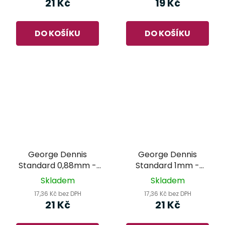
21 Kč
19 Kč
DO KOŠÍKU
DO KOŠÍKU
George Dennis
George Dennis
Standard 0,88mm -
Standard 1mm -
trsátko
trsátko
Skladem
Skladem
17,36 Kč bez DPH
17,36 Kč bez DPH
21 Kč
21 Kč