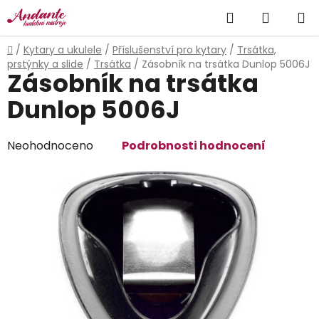
Přejít
Hledat
NÁKUP
na
obsah
KOŠÍK
Domů
/
Kytary a ukulele
/
Příslušenství pro kytary
/
Trsátka,
prstýnky a slide
/
Trsátka
/
Zásobník na trsátka Dunlop 5006J
Zásobník na trsátka
Dunlop 5006J
Průměrné
Neohodnoceno
Podrobnosti hodnocení
hodnocení
produktu
je
0,0
z
5
hvězdiček.