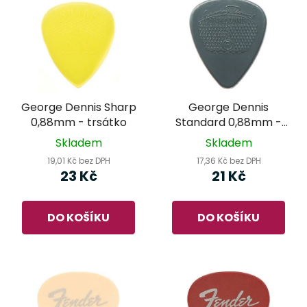
George Dennis Sharp
George Dennis
0,88mm - trsátko
Standard 0,88mm -
trsátko
Skladem
Skladem
19,01 Kč bez DPH
17,36 Kč bez DPH
23 Kč
21 Kč
DO KOŠÍKU
DO KOŠÍKU