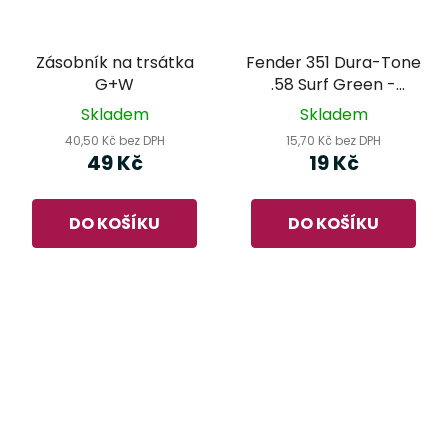
Zásobník na trsátka
Fender 351 Dura-Tone
G+W
.58 Surf Green -
trsátko
Skladem
Skladem
40,50 Kč bez DPH
15,70 Kč bez DPH
49 Kč
19 Kč
DO KOŠÍKU
DO KOŠÍKU