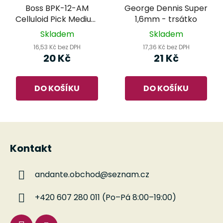
Boss BPK-12-AM
George Dennis Super
Celluloid Pick Medium
1,6mm - trsátko
Abalone - trsátko
Skladem
Skladem
16,53 Kč bez DPH
17,36 Kč bez DPH
20 Kč
21 Kč
DO KOŠÍKU
DO KOŠÍKU
Z
á
Kontakt
p
a
andante.obchod
@
seznam.cz
t
í
+420 607 280 011 (Po–Pá 8:00–19:00)