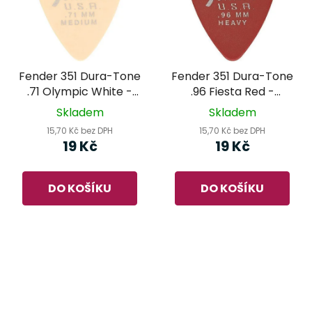
Fender 351 Dura-Tone
Fender 351 Dura-Tone
.71 Olympic White -
.96 Fiesta Red -
trsátko
trsátko
Skladem
Skladem
15,70 Kč bez DPH
15,70 Kč bez DPH
19 Kč
19 Kč
DO KOŠÍKU
DO KOŠÍKU