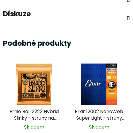
Diskuze
Podobné produkty
Ernie Ball 2222 Hybrid
Elixir 12002 NanoWeb
Slinky - struny na
Super Light - struny
elektrickou kytaru
na elektrickou kytaru
Skladem
Skladem