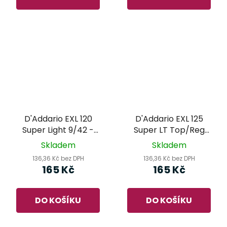
D'Addario EXL 120
D'Addario EXL 125
Super Light 9/42 -
Super LT Top/Reg
struny na elektrickou
BTM 9/46 - struny na
Skladem
Skladem
kytaru
elektrickou kytaru
136,36 Kč bez DPH
136,36 Kč bez DPH
165 Kč
165 Kč
DO KOŠÍKU
DO KOŠÍKU