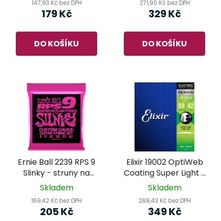
147,93 Kč bez DPH
271,90 Kč bez DPH
179 Kč
329 Kč
DO KOŠÍKU
DO KOŠÍKU
Ernie Ball 2239 RPS 9
Elixir 19002 OptiWeb
Slinky - struny na
Coating Super Light -
elektrickou kytaru
struny na elektrickou
Skladem
Skladem
kytaru
169,42 Kč bez DPH
288,43 Kč bez DPH
205 Kč
349 Kč