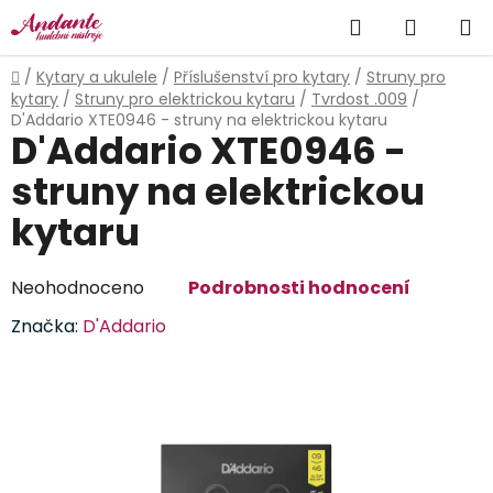
Přejít
Hledat
NÁKUP
na
obsah
KOŠÍK
Domů
/
Kytary a ukulele
/
Příslušenství pro kytary
/
Struny pro
kytary
/
Struny pro elektrickou kytaru
/
Tvrdost .009
/
D'Addario XTE0946 - struny na elektrickou kytaru
D'Addario XTE0946 -
struny na elektrickou
kytaru
Průměrné
Neohodnoceno
Podrobnosti hodnocení
hodnocení
Značka:
D'Addario
produktu
je
0,0
z
5
hvězdiček.