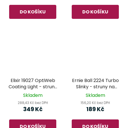
DO KOŠÍKU
DO KOŠÍKU
Elixir 19027 OptiWeb
Ernie Ball 2224 Turbo
Coating Light - struny
Slinky - struny na
na elektrickou kytaru
elektrickou kytaru
Skladem
Skladem
288,43 Kč bez DPH
156,20 Kč bez DPH
349 Kč
189 Kč
DO KOŠÍKU
DO KOŠÍKU