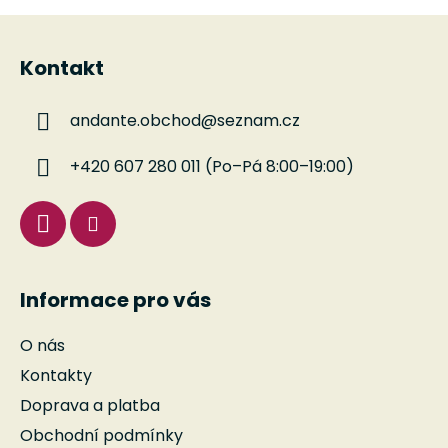
Z
á
Kontakt
p
a
andante.obchod
@
seznam.cz
t
í
+420 607 280 011 (Po–Pá 8:00–19:00)
Informace pro vás
O nás
Kontakty
Doprava a platba
Obchodní podmínky