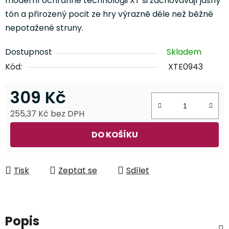
moderní ochranné technologii XT si zachovávají jasný
tón a přirozený pocit ze hry výrazně déle než běžné
nepotažené struny.
Dostupnost
Skladem
Kód:
XTE0943
309 Kč
255,37 Kč bez DPH
Měrná cena:
DO KOŠÍKU
Tisk
Zeptat se
Sdílet
Popis