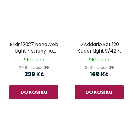
Elixir 12027 NanoWeb
D'Addario EXL 120
Light - struny na
Super Light 9/42 -
elektrickou kytaru
struny na elektrickou
Skladem
Skladem
kytaru
271,90 Kč bez DPH
136,36 Kč bez DPH
329 Kč
165 Kč
DO KOŠÍKU
DO KOŠÍKU