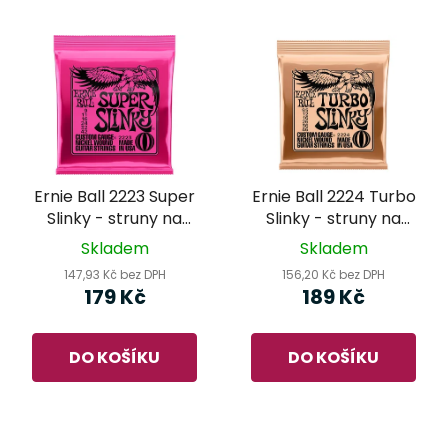
Ernie Ball 2223 Super
Ernie Ball 2224 Turbo
Slinky - struny na
Slinky - struny na
elektrickou kytaru
elektrickou kytaru
Skladem
Skladem
147,93 Kč bez DPH
156,20 Kč bez DPH
179 Kč
189 Kč
DO KOŠÍKU
DO KOŠÍKU