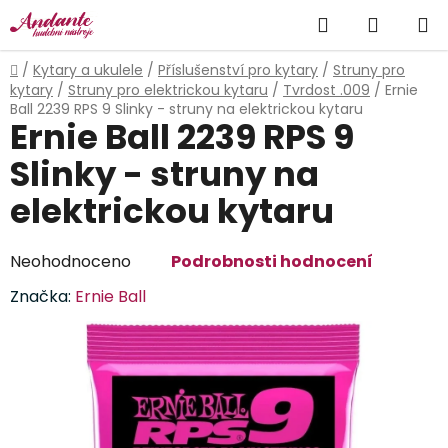
Přejít
Hledat
NÁKUP
na
obsah
KOŠÍK
Domů
/
Kytary a ukulele
/
Příslušenství pro kytary
/
Struny pro
kytary
/
Struny pro elektrickou kytaru
/
Tvrdost .009
/
Ernie
Ball 2239 RPS 9 Slinky - struny na elektrickou kytaru
Ernie Ball 2239 RPS 9
Slinky - struny na
elektrickou kytaru
Průměrné
Neohodnoceno
Podrobnosti hodnocení
hodnocení
Značka:
Ernie Ball
produktu
je
0,0
z
5
hvězdiček.