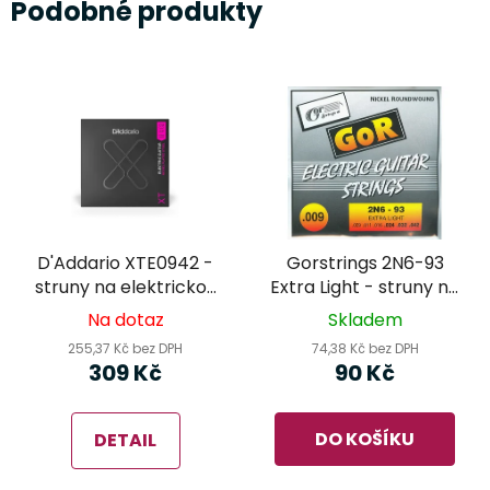
Podobné produkty
D'Addario XTE0942 -
Gorstrings 2N6-93
struny na elektrickou
Extra Light - struny na
kytaru
elektrickou kytaru
Na dotaz
Skladem
255,37 Kč bez DPH
74,38 Kč bez DPH
309 Kč
90 Kč
DO KOŠÍKU
DETAIL