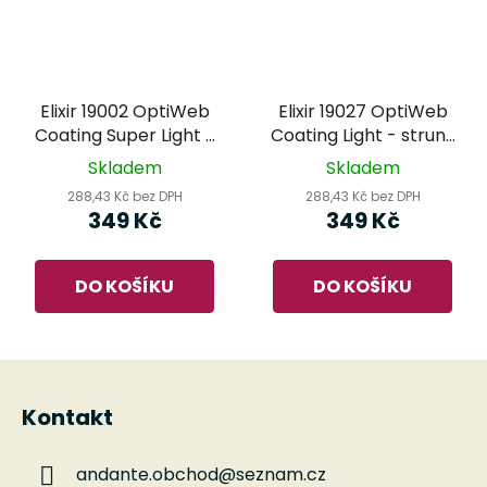
Elixir 19002 OptiWeb
Elixir 19027 OptiWeb
Coating Super Light -
Coating Light - struny
struny na elektrickou
na elektrickou kytaru
Skladem
Skladem
kytaru
288,43 Kč bez DPH
288,43 Kč bez DPH
349 Kč
349 Kč
DO KOŠÍKU
DO KOŠÍKU
Z
á
Kontakt
p
a
andante.obchod
@
seznam.cz
t