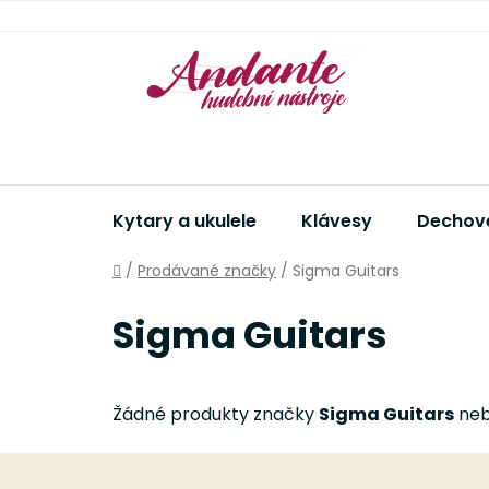
Přejít
na
obsah
Kytary a ukulele
Klávesy
Dechové
Domů
/
Prodávané značky
/
Sigma Guitars
Sigma Guitars
Žádné produkty značky
Sigma Guitars
neby