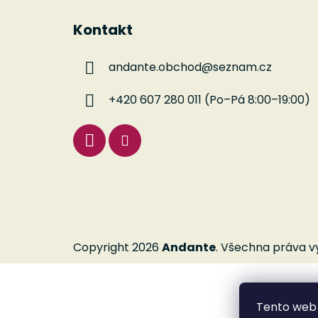
Z
á
Kontakt
p
a
andante.obchod
@
seznam.cz
t
í
+420 607 280 011 (Po–Pá 8:00–19:00)
Copyright 2026
Andante
. Všechna práva v
Tento web 