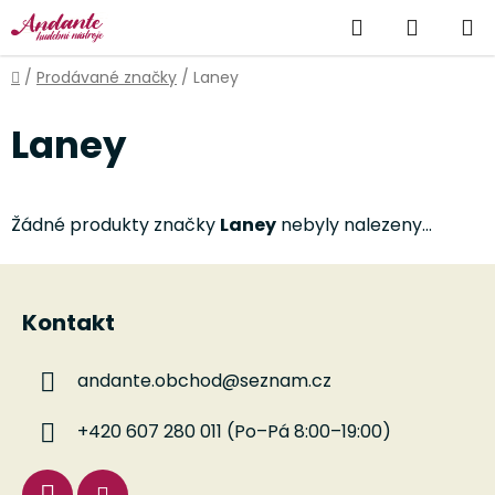
Přejít
Hledat
NÁKUP
na
obsah
KOŠÍK
Domů
/
Prodávané značky
/
Laney
Laney
Žádné produkty značky
Laney
nebyly nalezeny...
Z
á
Kontakt
p
a
andante.obchod
@
seznam.cz
t
í
+420 607 280 011 (Po–Pá 8:00–19:00)