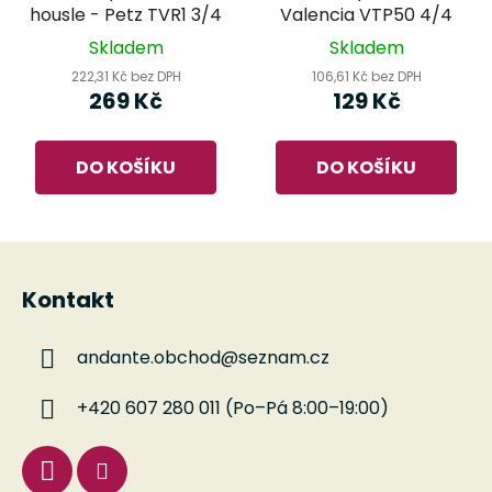
housle - Petz TVR1 3/4
Valencia VTP50 4/4
Skladem
Skladem
222,31 Kč bez DPH
106,61 Kč bez DPH
269 Kč
129 Kč
DO KOŠÍKU
DO KOŠÍKU
Z
á
Kontakt
p
a
andante.obchod
@
seznam.cz
t
í
+420 607 280 011 (Po–Pá 8:00–19:00)