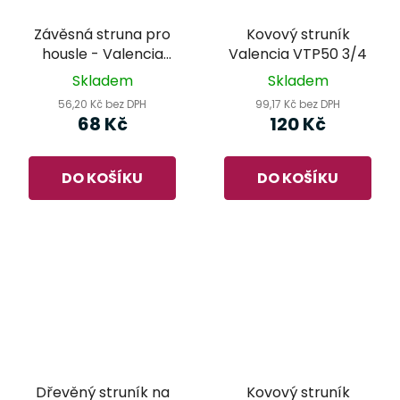
Závěsná struna pro
Kovový struník
housle - Valencia
Valencia VTP50 3/4
VTH100-4/4
Skladem
Skladem
56,20 Kč bez DPH
99,17 Kč bez DPH
68 Kč
120 Kč
DO KOŠÍKU
DO KOŠÍKU
Dřevěný struník na
Kovový struník