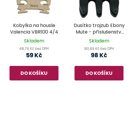
Kobylka na housle
Dusítko trojzub Ebony
Valencia VBR100 4/4
Mute - příslušenství
pro housle
Skladem
Skladem
48,76 Kč bez DPH
80,99 Kč bez DPH
59 Kč
98 Kč
DO KOŠÍKU
DO KOŠÍKU