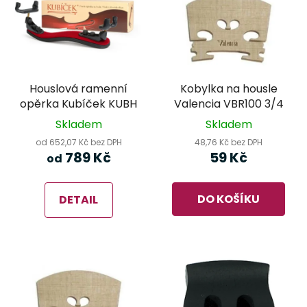
Houslová ramenní
Kobylka na housle
opěrka Kubíček KUBH
Valencia VBR100 3/4
Skladem
Skladem
od 652,07 Kč bez DPH
48,76 Kč bez DPH
789 Kč
59 Kč
od
DO KOŠÍKU
DETAIL