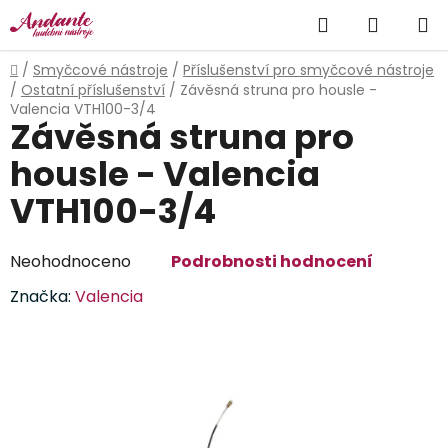
Přejít
Hledat
NÁKUP
na
obsah
KOŠÍK
Domů
/
Smyčcové nástroje
/
Příslušenství pro smyčcové nástroje
/
Ostatní příslušenství
/
Závěsná struna pro housle -
Valencia VTH100-3/4
Závěsná struna pro
housle - Valencia
VTH100-3/4
Průměrné
Neohodnoceno
Podrobnosti hodnocení
hodnocení
Značka:
Valencia
produktu
je
0,0
z
5
hvězdiček.