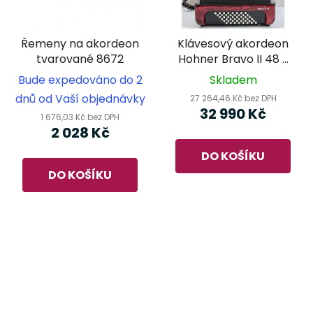
Řemeny na akordeon
Klávesový akordeon
tvarované 8672
Hohner Bravo II 48 -
červený
Bude expedováno do 2
Skladem
dnů od Vaší objednávky
27 264,46 Kč bez DPH
32 990 Kč
1 676,03 Kč bez DPH
2 028 Kč
DO KOŠÍKU
DO KOŠÍKU