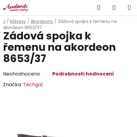
Přejít
Hledat
NÁKUP
na
obsah
KOŠÍK
Domů
/
Klávesy
/
Akordeony
/
Zádová spojka k řemenu na
akordeon 8653/37
Zádová spojka k
řemenu na akordeon
8653/37
Průměrné
Neohodnoceno
Podrobnosti hodnocení
hodnocení
Značka:
Techgal
produktu
je
0,0
z
5
hvězdiček.