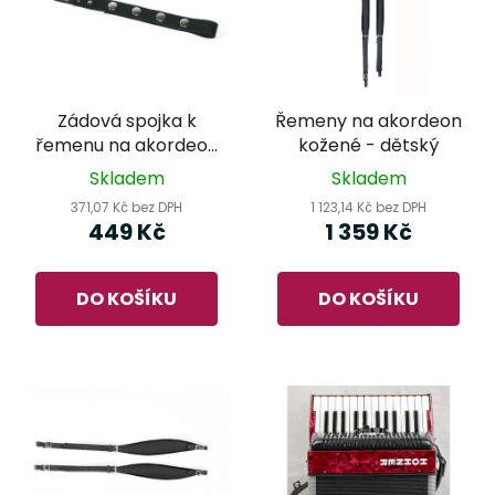
Zádová spojka k
Řemeny na akordeon
řemenu na akordeon
kožené - dětský
8703
Skladem
Skladem
371,07 Kč bez DPH
1 123,14 Kč bez DPH
449 Kč
1 359 Kč
DO KOŠÍKU
DO KOŠÍKU