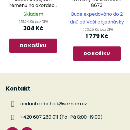
řemenu na akordeon
8673
8653/45
Skladem
Bude expedováno do 2
dnů od Vaší objednávky
251,24 Kč bez DPH
304 Kč
1 470,25 Kč bez DPH
1 779 Kč
DO KOŠÍKU
DO KOŠÍKU
Z
á
Kontakt
p
a
andante.obchod
@
seznam.cz
t
í
+420 607 280 011 (Po–Pá 8:00–19:00)