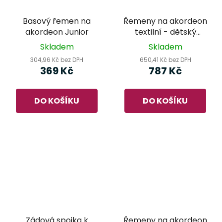
Basový řemen na
Řemeny na akordeon
akordeon Junior
textilní - dětský
8685/37
Skladem
Skladem
304,96 Kč bez DPH
650,41 Kč bez DPH
369 Kč
787 Kč
DO KOŠÍKU
DO KOŠÍKU
Zádová spojka k
Řemeny na akordeon