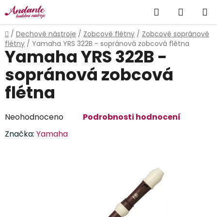
Přejít
Hledat
NÁKUP
na
obsah
KOŠÍK
Domů
/
Dechové nástroje
/
Zobcové flétny
/
Zobcové sopránové
flétny
/
Yamaha YRS 322B - sopránová zobcová flétna
Yamaha YRS 322B -
sopránová zobcová
flétna
Průměrné
Neohodnoceno
Podrobnosti hodnocení
hodnocení
Značka:
Yamaha
produktu
je
0,0
z
5
hvězdiček.