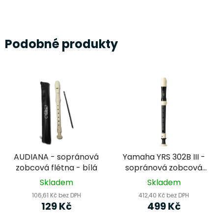
Podobné produkty
AUDIANA - sopránová
Yamaha YRS 302B III -
zobcová flétna - bílá
sopránová zobcová
flétna
Skladem
Skladem
106,61 Kč bez DPH
412,40 Kč bez DPH
129 Kč
499 Kč