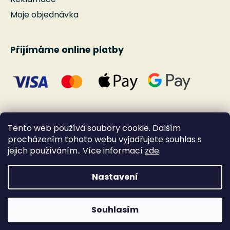
Moje objednávka
Přijímáme online platby
Tento web používá soubory cookie. Dalším
procházením tohoto webu vyjadřujete souhlas s
jejich používáním.. Více informací
zde
.
Nastavení
Vytvořil Shoptet
Souhlasím
Copyright 2026
Andante
. Všechna práva
vyhrazena.