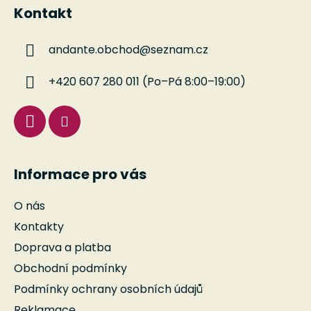
á
Kontakt
p
a
andante.obchod
@
seznam.cz
t
í
+420 607 280 011 (Po–Pá 8:00–19:00)
Informace pro vás
O nás
Kontakty
Doprava a platba
Obchodní podmínky
Podmínky ochrany osobních údajů
Reklamace