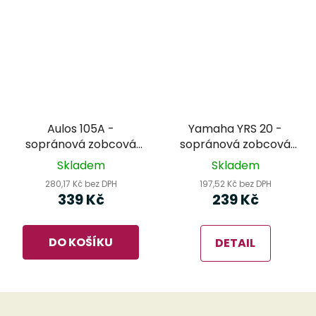
Aulos 105A -
Yamaha YRS 20 -
sopránová zobcová
sopránová zobcová
flétna
flétna
Skladem
Skladem
280,17 Kč bez DPH
197,52 Kč bez DPH
339 Kč
239 Kč
DO KOŠÍKU
DETAIL
Z