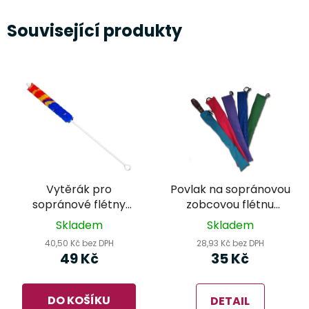
Související produkty
Vytěrák pro
Povlak na sopránovou
sopránové flétny
zobcovou flétnu
Helin HE1250
Audiana
Skladem
Skladem
40,50 Kč bez DPH
28,93 Kč bez DPH
49 Kč
35 Kč
DO KOŠÍKU
DETAIL