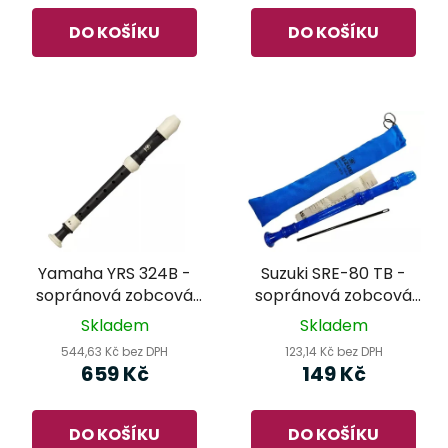
DO KOŠÍKU
DO KOŠÍKU
Yamaha YRS 324B -
Suzuki SRE-80 TB -
sopránová zobcová
sopránová zobcová
flétna
flétna modrá
Skladem
Skladem
544,63 Kč bez DPH
123,14 Kč bez DPH
659 Kč
149 Kč
DO KOŠÍKU
DO KOŠÍKU