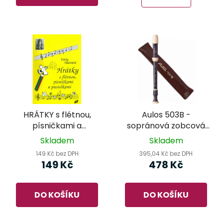
HRÁTKY s flétnou,
Aulos 503B -
písničkami a
sopránová zobcová
pastelkami - Iveta
flétna
Skladem
Skladem
Hlavatá
149 Kč bez DPH
395,04 Kč bez DPH
149 Kč
478 Kč
DO KOŠÍKU
DO KOŠÍKU