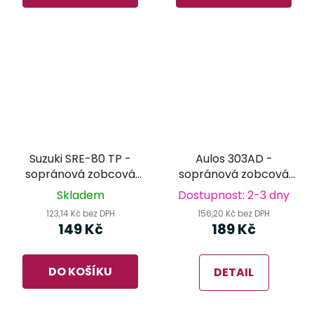
Suzuki SRE-80 TP -
Aulos 303AD -
sopránová zobcová
sopránová zobcová
flétna růžová
flétna
Skladem
Dostupnost: 2-3 dny
123,14 Kč bez DPH
156,20 Kč bez DPH
149 Kč
189 Kč
DO KOŠÍKU
DETAIL