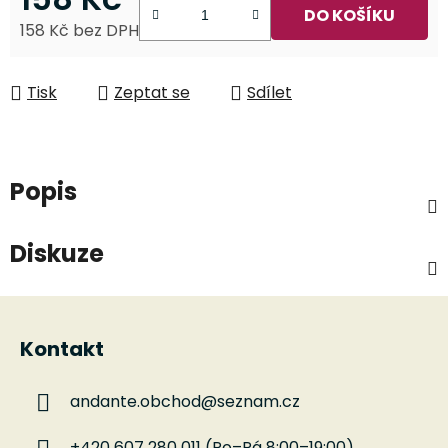
DO KOŠÍKU
158 Kč bez DPH
Měrná cena:
Tisk
Zeptat se
Sdílet
Popis
Diskuze
Z
á
Kontakt
p
a
andante.obchod
@
seznam.cz
t
í