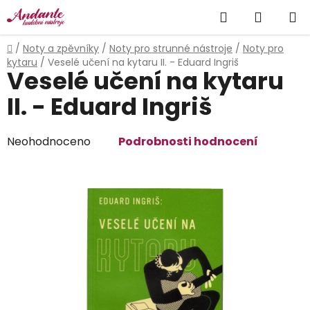
Přejít
Hledat
NÁKUP
na
obsah
KOŠÍK
Domů
/
Noty a zpěvníky
/
Noty pro strunné nástroje
/
Noty pro
kytaru
/
Veselé učení na kytaru II. - Eduard Ingriš
Veselé učení na kytaru
II. - Eduard Ingriš
Průměrné
Neohodnoceno
Podrobnosti hodnocení
hodnocení
produktu
je
0,0
z
5
hvězdiček.